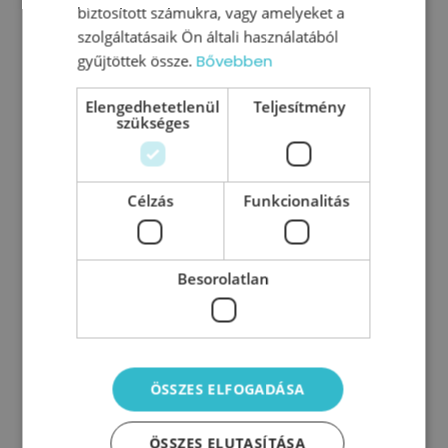
biztosított számukra, vagy amelyeket a
szolgáltatásaik Ön általi használatából
gyűjtöttek össze.
Bővebben
Elengedhetetlenül
Teljesítmény
Hogyan motiváld
szükséges
munkatársaidat? – Avagy, mi van
a pénzen túl?
Célzás
Funkcionalitás
Motiválás – a pénzen túl? Sokan úgy tartják,
pénzért mindent meg lehet venni.
Besorolatlan
Meggyőződésünk szerint azonban bőven
akadnak ez alól kivételek és a cégvezetés
világában különösen
0
Tovább olvasom
ÖSSZES ELFOGADÁSA
ÖSSZES ELUTASÍTÁSA