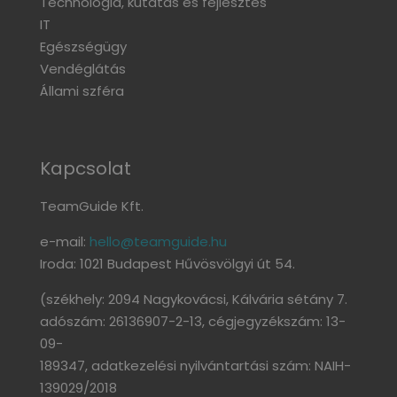
Technológia, kutatás és fejlesztés
IT
Egészségügy
Vendéglátás
Állami szféra
Kapcsolat
TeamGuide Kft.
e-mail:
hello@teamguide.hu
Iroda: 1021 Budapest Hűvösvölgyi út 54.
(székhely: 2094 Nagykovácsi, Kálvária sétány 7.
adószám: 26136907-2-13, cégjegyzékszám: 13-
09-
189347, adatkezelési nyilvántartási szám: NAIH-
139029/2018