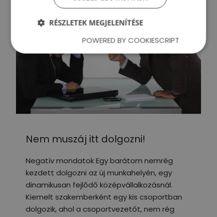
RÉSZLETEK MEGJELENÍTÉSE
POWERED BY COOKIESCRIPT
Nem muszáj itt dolgozni!
Negatív mondatok Egy barátom nemrég
kezdett dolgozni az új munkahelyén, egy
dinamikusan fejlődő középvállalkozásnál.
Kiemelt szakemberként egy kis csoportban
dolgozik, ahol a csoportvezetőt, nem rég