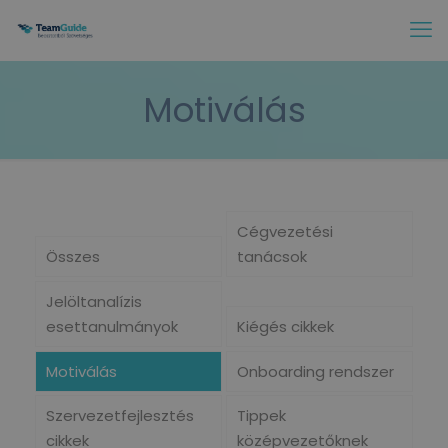
Motiválás
Cégvezetési
Összes
tanácsok
Jelöltanalízis
esettanulmányok
Kiégés cikkek
Motiválás
Onboarding rendszer
Szervezetfejlesztés
Tippek
cikkek
középvezetőknek