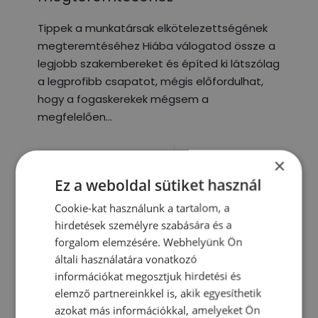
Tippek a munkatársak elkötelezettségének
megteremtéséhez Hiába válogatod össze a
legjobb szakembereket és építed ki látszólag
a legprofibb csapatot, mégis előfordulhat,
hogy a fogaskerekek mégsem a
megfelelően
0
Tovább olvasom
×
Ez a weboldal sütiket használ
Cookie-kat használunk a tartalom, a
hirdetések személyre szabására és a
forgalom elemzésére. Webhelyünk Ön
általi használatára vonatkozó
információkat megosztjuk hirdetési és
elemző partnereinkkel is, akik egyesíthetik
azokat más információkkal, amelyeket Ön