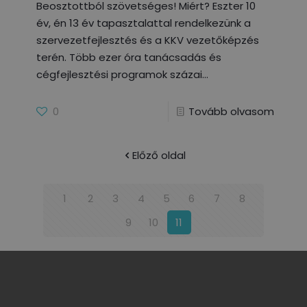
Beosztottból szövetséges! Miért? Eszter 10
év, én 13 év tapasztalattal rendelkezünk a
szervezetfejlesztés és a KKV vezetőképzés
terén. Több ezer óra tanácsadás és
cégfejlesztési programok százai
0
Tovább olvasom
Előző oldal
1
2
3
4
5
6
7
8
9
10
11