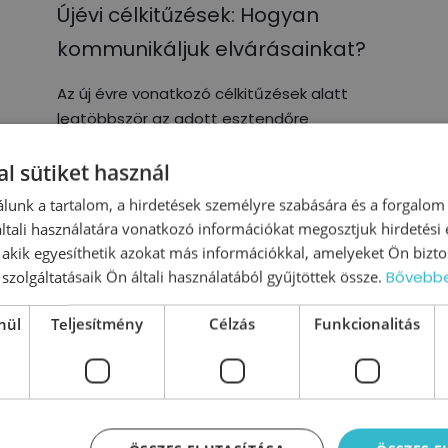
Újévi célkitűzések: Hogyan
kommunikáljuk elvárásainkat?
Az új évre vonatkozó célkitűzések alatt
legtöbbször az adott esztendőre
vonatkozó üzleti tervet értjük.
Természetesen egy vállalkozás életében
l sütiket használ
meghatározó az, hogy milyen célszámok
lunk a tartalom, a hirdetések személyre szabására és a forgalom
kerülnek megállapításra, de
tali használatára vonatkozó információkat megosztjuk hirdetési
, akik egyesíthetik azokat más információkkal, amelyeket Ön bizto
0
Tovább olvasom
szolgáltatásaik Ön általi használatából gyűjtöttek össze.
Bővebb
nül
Teljesítmény
Célzás
Funkcionalitás