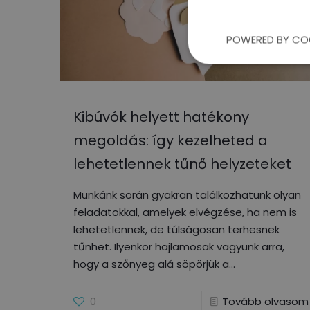
POWERED BY CO
Kibúvók helyett hatékony
megoldás: így kezelheted a
lehetetlennek tűnő helyzeteket
Munkánk során gyakran találkozhatunk olyan
feladatokkal, amelyek elvégzése, ha nem is
lehetetlennek, de túlságosan terhesnek
tűnhet. Ilyenkor hajlamosak vagyunk arra,
hogy a szőnyeg alá söpörjük a
0
Tovább olvasom