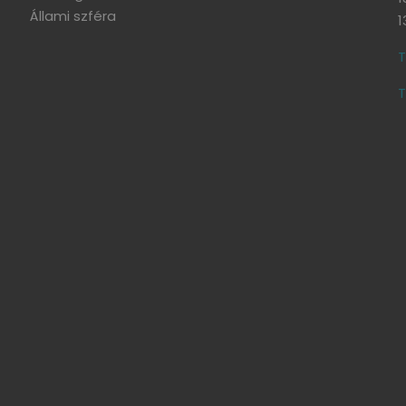
Állami szféra
1
T
T