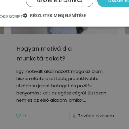
ÖSSZES ELUTASÍTÁSA
ÖSSZES 
RÉSZLETEK MEGJELENÍTÉSE
OKIESCRIPT
Hogyan motiváld a
munkatársakat?
Egy motivált alkalmazott maga az álom,
hiszen elkötelezettebb, produktívabb,
ritkábban jelent beteget és pozitív
benyomást kelt az egész cégről. Biztosan
nem ez az első alkalom, amikor
0
Tovább olvasom