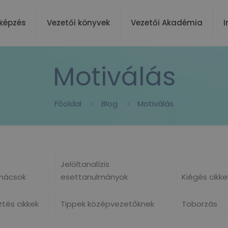
képzés
Vezetői könyvek
Vezetői Akadémia
I
Motiválás
Főoldal
Blog
Motiválás
Jelöltanalízis
nácsok
esettanulmányok
Kiégés cikke
ztés cikkek
Tippek középvezetőknek
Toborzás