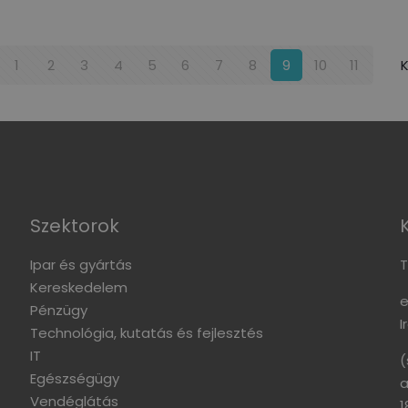
1
2
3
4
5
6
7
8
9
10
11
K
Szektorok
Ipar és gyártás
T
Kereskedelem
e
Pénzügy
I
Technológia, kutatás és fejlesztés
IT
(
Egészségügy
a
Vendéglátás
1