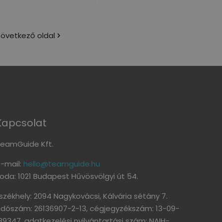
övetkező oldal
Kapcsolat
eamGuide Kft.
-mail:
hello@teamguide.hu
roda: 1021 Budapest Hűvösvölgyi út 54.
székhely: 2094 Nagykovácsi, Kálvária sétány 7.
dószám: 26136907-2-13, cégjegyzékszám: 13-09-
89347, adatkezelési nyilvántartási szám: NAIH-