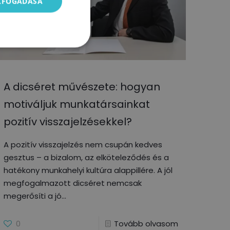
ELFOGADÁSA
A dicséret művészete: hogyan
motiváljuk munkatársainkat
pozitív visszajelzésekkel?
A pozitív visszajelzés nem csupán kedves
gesztus – a bizalom, az elköteleződés és a
hatékony munkahelyi kultúra alappillére. A jól
megfogalmazott dicséret nemcsak
megerősíti a jó
0
Tovább olvasom