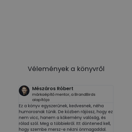
Vélemények a könyvről
Mészáros Róbert
márkaépítő mentor, a BrandBirds
a
alapítója
l,
P
Ez a könyv egyszerűnek, kedvesnek, néha
A könyv
humorosnak tűnik. De közben rájössz, hogy ez
amikor 
nem vicc, hanem a kőkemény valóság, és
kat, és
kendőz
rólad szól. Meg a többiekről. Itt döntened kell,
magadda
hogy szembe mersz-e nézni önmagaddal.
sz egy