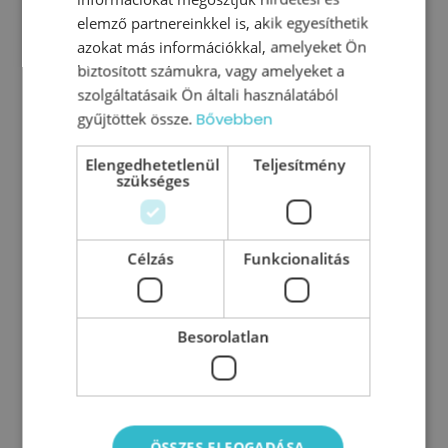
elemző partnereinkkel is, akik egyesíthetik
azokat más információkkal, amelyeket Ön
biztosított számukra, vagy amelyeket a
szolgáltatásaik Ön általi használatából
gyűjtöttek össze.
Bővebben
Elengedhetetlenül
Teljesítmény
szükséges
Célzás
Funkcionalitás
Önfejlesztő könyvcsomag
Besorolatlan
15990
Ft
ÖSSZES ELFOGADÁSA