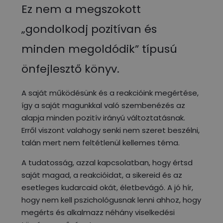
Ez nem a megszokott
„gondolkodj pozitívan és
minden megoldódik” típusú
önfejlesztő könyv.
A saját működésünk és a reakcióink megértése,
így a saját magunkkal való szembenézés az
alapja minden pozitív irányú változtatásnak.
Erről viszont valahogy senki nem szeret beszélni,
talán mert nem feltétlenül kellemes téma.
A tudatosság, azzal kapcsolatban, hogy értsd
saját magad, a reakcióidat, a sikereid és az
esetleges kudarcaid okát, életbevágó. A jó hír,
hogy nem kell pszichológusnak lenni ahhoz, hogy
megérts és alkalmazz néhány viselkedési