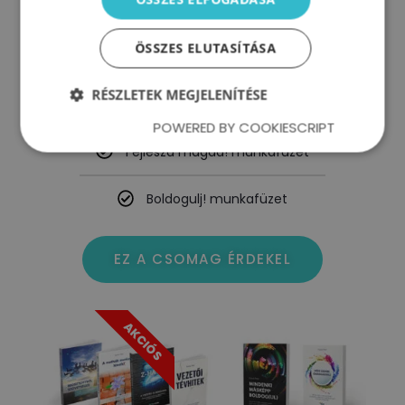
Eredeti ár: 19.960 Ft
ÖSSZES ELUTASÍTÁSA
Nézz szembe önmagaddal könyv
RÉSZLETEK MEGJELENÍTÉSE
Mindenki másképp bolgo(ul) könyv
POWERED BY COOKIESCRIPT
Fejleszd magad! munkafüzet
Boldogulj! munkafüzet
EZ A CSOMAG ÉRDEKEL
AKCIÓS