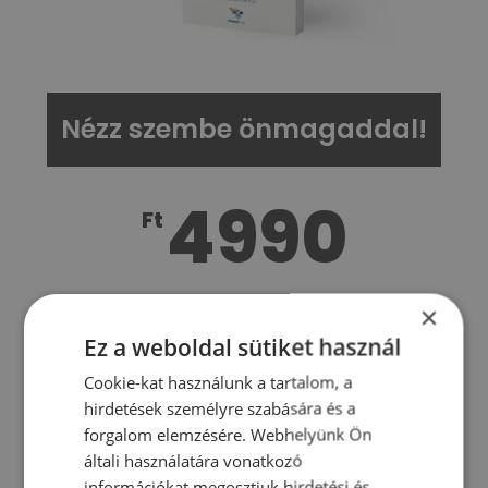
Nézz szembe önmagaddal!
4990
Ft
×
Nézz szembe önmagaddal! könyv
Ez a weboldal sütiket használ
Cookie-kat használunk a tartalom, a
A KÖNYVET SZERETNÉM
hirdetések személyre szabására és a
forgalom elemzésére. Webhelyünk Ön
általi használatára vonatkozó
információkat megosztjuk hirdetési és