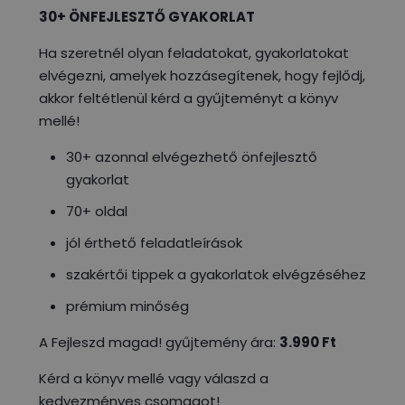
30+ ÖNFEJLESZTŐ GYAKORLAT
Ha szeretnél olyan feladatokat, gyakorlatokat
elvégezni, amelyek hozzásegítenek, hogy fejlődj,
akkor feltétlenül kérd a gyűjteményt a könyv
mellé!
30+ azonnal elvégezhető önfejlesztő
gyakorlat
70+ oldal
jól érthető feladatleírások
szakértői tippek a gyakorlatok elvégzéséhez
prémium minőség
A Fejleszd magad! gyűjtemény ára:
3.990 Ft
Kérd a könyv mellé vagy válaszd a
kedvezményes csomagot!