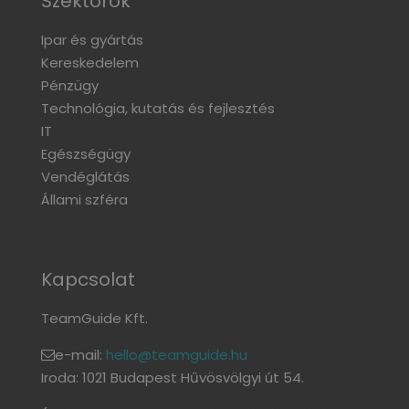
Szektorok
Ipar és gyártás
Kereskedelem
Pénzügy
Technológia, kutatás és fejlesztés
IT
Egészségügy
Vendéglátás
Állami szféra
Kapcsolat
TeamGuide Kft.
e-mail:
hello@teamguide.hu
Iroda: 1021 Budapest Hűvösvölgyi út 54.