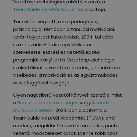
Vezetéspszichológiai szakértő, szerző, a
TeamGuide Vezetői Akadémia
alapítója.
Tanárként végzett, majd pedagógiai,
pszichológiai témában a tanulási motivációk
terén folytatott kutatásokat. 2004-től több
száz hazai kis- és középvállalkozás
szervezetfejlesztési és vezetőképzési
programját irányította. Vezetéspszichológiai
szakértőként a vezetői működés, a munkatársi
viselkedés, a motiváció és az együttműködés
összefüggéseit vizsgálja.
Olyan nagysikerű vezetői könyvek szerzője, mint
a
Beosztottból szövetséges
vagy
A motivált
munkatárs létezik.
2023-ban alapította a
TeamGuide Vezetői Akadémiát (TGVA), ahol
modern, megoldásfókuszú és emberközpontú
vezetői módszereket oktat. Évente több száz