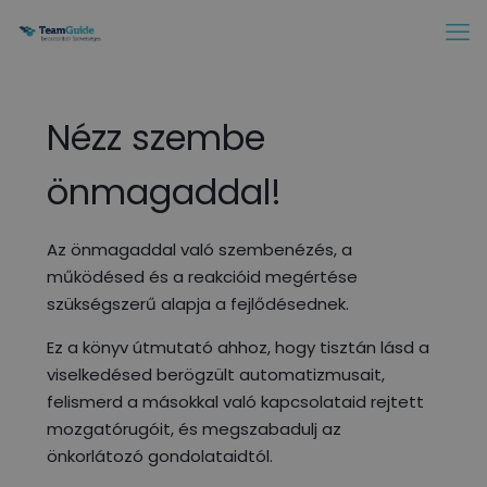
Nézz szembe
önmagaddal!
Az önmagaddal való szembenézés, a
működésed és a reakcióid megértése
szükségszerű alapja a fejlődésednek.
Ez a könyv útmutató ahhoz, hogy tisztán lásd a
viselkedésed berögzült automatizmusait,
felismerd a másokkal való kapcsolataid rejtett
mozgatórugóit, és megszabadulj az
önkorlátozó gondolataidtól.