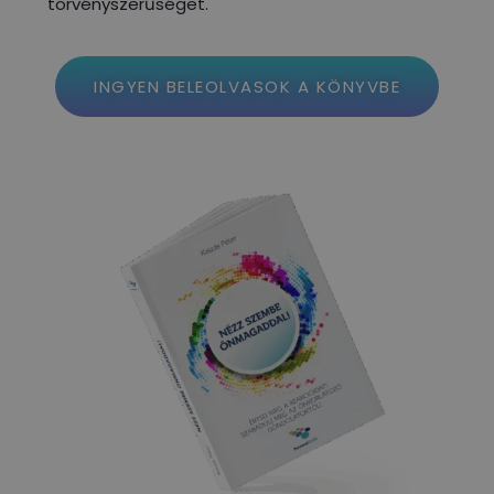
törvényszerűséget.
INGYEN BELEOLVASOK A KÖNYVBE