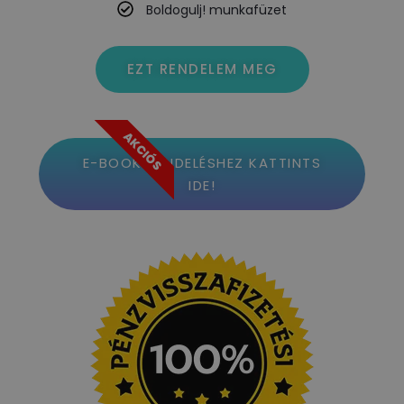
Boldogulj! munkafüzet
EZT RENDELEM MEG
AKCIÓS
E-BOOK RENDELÉSHEZ KATTINTS
IDE!