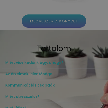
MEGVESZEM A KÖNYVET
Tartalom
Miért viselkedünk úgy, ahogy?
Az érzelmek jelentősége
Kommunikációs csapdák
Miért stresszelsz?
Mitől félsz?