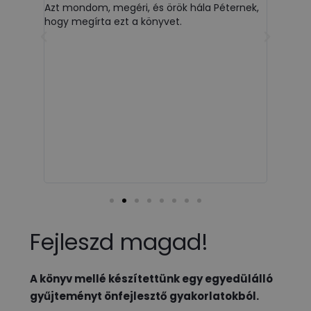
változ
Azt mondom, megéri, és örök hála Péternek,
hogyan
hogy jó
hogy megírta ezt a könyvet.
sd
vagy ar
a köny
ugyanak
pszicho
fejlődé
haszno
Fejleszd magad!
A könyv mellé készítettünk egy egyedülálló
gyűjteményt önfejlesztő gyakorlatokból.