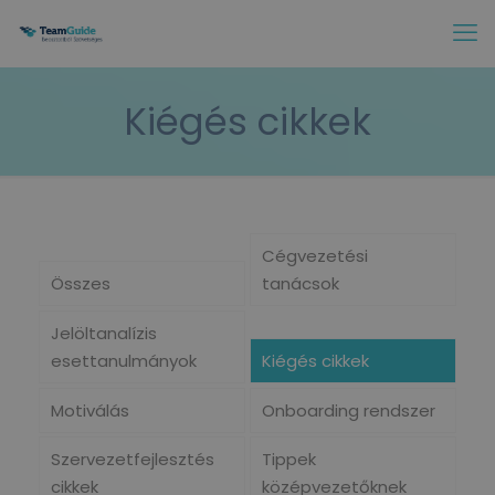
Kiégés cikkek
Cégvezetési
Összes
tanácsok
Jelöltanalízis
esettanulmányok
Kiégés cikkek
Motiválás
Onboarding rendszer
Szervezetfejlesztés
Tippek
cikkek
középvezetőknek