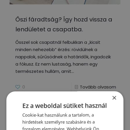
Őszi fáradtság? Így hozd vissza a
lendületet a csapatba.
Ősszel sok csapatnál felbukkan a „kicsit
minden nehezebb” érzés: rövidülnek a
nappalok, sűrűsödnek a határidők, ingadozik
a fókusz. Ez nem lustaság, hanem egy
természetes hullám, amit
0
Tovább olvasom
×
Ez a weboldal sütiket használ
Cookie-kat használunk a tartalom, a
hirdetések személyre szabására és a
forgalom elemzésére. Webhelyünk Ön