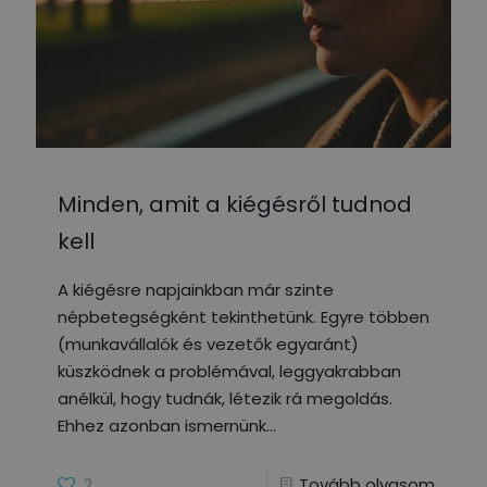
Minden, amit a kiégésről tudnod
kell
A kiégésre napjainkban már szinte
népbetegségként tekinthetünk. Egyre többen
(munkavállalók és vezetők egyaránt)
küszködnek a problémával, leggyakrabban
anélkül, hogy tudnák, létezik rá megoldás.
Ehhez azonban ismernünk
2
Tovább olvasom