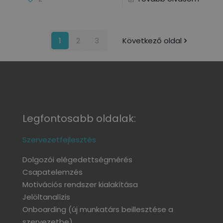
1
2
3
Következő oldal
Legfontosabb oldalak:
Szervezetfejlesztés
Dolgozói elégedettségmérés
Csapatelemzés
Motivációs rendszer kialakítása
Jelöltanalízis
Onboarding
(új munkatárs beillesztése a
szervezetbe)