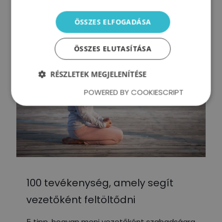
0
Tovább olvasom
ÖSSZES ELFOGADÁSA
ÖSSZES ELUTASÍTÁSA
RÉSZLETEK MEGJELENÍTÉSE
POWERED BY COOKIESCRIPT
100 tevékenység, amely segít
vezetőként feltöltődni
5 tipp, hogyan menj vezetőként szabadságra