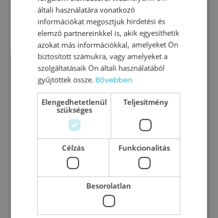
általi használatára vonatkozó
információkat megosztjuk hirdetési és
elemző partnereinkkel is, akik egyesíthetik
azokat más információkkal, amelyeket Ön
biztosított számukra, vagy amelyeket a
szolgáltatásaik Ön általi használatából
gyűjtöttek össze.
Bővebben
SimpleTrends podcast Kaszás
Elengedhetetlenül
Teljesítmény
szükséges
Péterrel: Motiváció vs. jövőkép
bizonytalanság
Célzás
Funkcionalitás
2025 elején a SimpleTrends Podcast vendége
volt Kaszás Péter, vezetéspszichológiai
szakértő, a TeamGuide ügyvezetője és a
Besorolatlan
TeamGuide Vezetői Akadémia alapítója. Az
adás témája a motiváció és