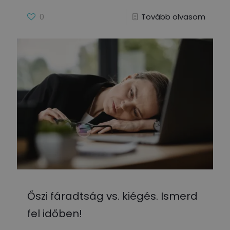
0
Tovább olvasom
Őszi fáradtság vs. kiégés. Ismerd
fel időben!