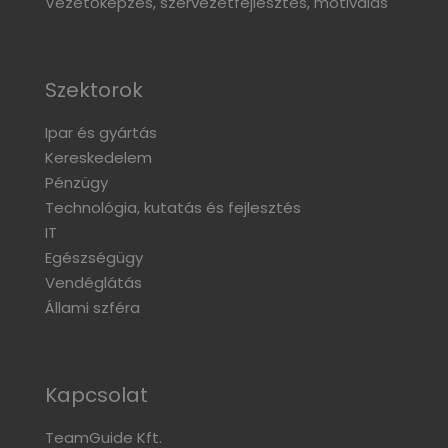
Vezetőképzés, szervezetfejlesztés, motiválás
Szektorok
Ipar és gyártás
Kereskedelem
Pénzügy
Technológia, kutatás és fejlesztés
IT
Egészségügy
Vendéglátás
Állami szféra
Kapcsolat
TeamGuide Kft.