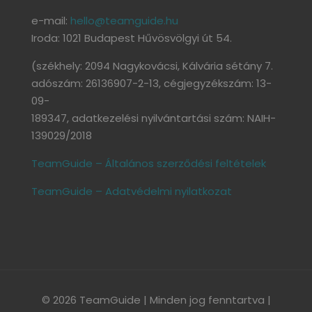
e-mail:
hello@teamguide.hu
Iroda: 1021 Budapest Hűvösvölgyi út 54.
(székhely: 2094 Nagykovácsi, Kálvária sétány 7.
adószám: 26136907-2-13, cégjegyzékszám: 13-
09-
189347, adatkezelési nyilvántartási szám: NAIH-
139029/2018
TeamGuide – Általános szerződési feltételek
TeamGuide – Adatvédelmi nyilatkozat
© 2026 TeamGuide | Minden jog fenntartva |