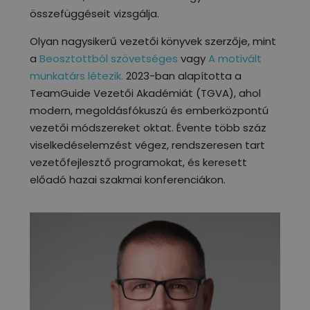
összefüggéseit vizsgálja.
Olyan nagysikerű vezetői könyvek szerzője, mint
a
Beosztottból szövetséges
vagy
A motivált
munkatárs létezik.
2023-ban alapította a
TeamGuide Vezetői Akadémiát (TGVA), ahol
modern, megoldásfókuszú és emberközpontú
vezetői módszereket oktat. Évente több száz
viselkedéselemzést végez, rendszeresen tart
vezetőfejlesztő programokat, és keresett
előadó hazai szakmai konferenciákon.