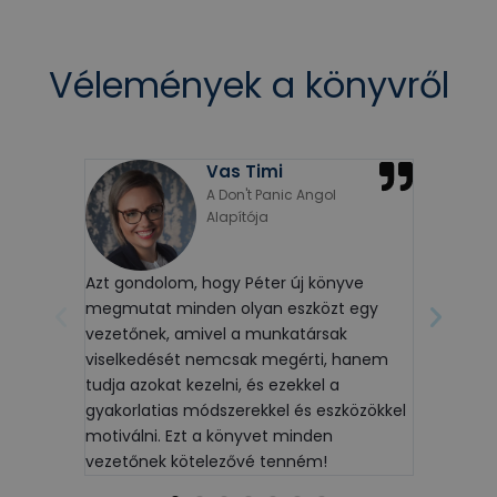
Vélemények a könyvről
Vas Timi
A Don't Panic Angol
Alapítója
Azt gondolom, hogy Péter új könyve
A könyv 
megmutat minden olyan eszközt egy
arra, ho
vezetőnek, amivel a munkatársak
kollegák
viselkedését nemcsak megérti, hanem
elmélete
tudja azokat kezelni, és ezekkel a
megoldáso
gyakorlatias módszerekkel és eszközökkel
motiválni. Ezt a könyvet minden
vezetőnek kötelezővé tenném!