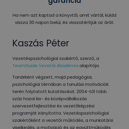
garancia
Ha nem azt kaptad a könyvtől, amit vártál, küldd
vissza 30 napon belül, és visszatérítjük az árát.
Kaszás Péter
Vezetéspszichológiai szakértő, szerző, a
TeamGuide Vezetői Akadémia
alapítója.
Tanárként végzett, majd pedagógiai,
pszichológiai témában a tanulási motivációk
terén folytatott kutatásokat. 2004-től több
száz hazai kis- és középvállalkozás
szervezetfejlesztési és vezetőképzési
programját irányította. Vezetéspszichológiai
szakértőként a vezetői működés, a munkatársi
viselkedés, a motiváció és az együttműködés