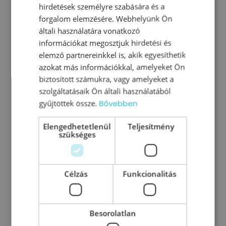
hirdetések személyre szabására és a
forgalom elemzésére. Webhelyünk Ön
általi használatára vonatkozó
információkat megosztjuk hirdetési és
elemző partnereinkkel is, akik egyesíthetik
azokat más információkkal, amelyeket Ön
biztosított számukra, vagy amelyeket a
szolgáltatásaik Ön általi használatából
gyűjtöttek össze.
Bővebben
Elengedhetetlenül
Teljesítmény
szükséges
Célzás
Funkcionalitás
Vezetői könyvcsomag
Besorolatlan
Ft