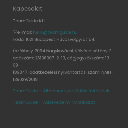
Kapcsolat
TeamGuide Kft.
e-mail:
hello@teamguide.hu
Iroda: 1021 Budapest Hűvösvölgyi út 54.
(székhely: 2094 Nagykovácsi, Kálvária sétány 7.
adószám: 26136907-2-13, cégjegyzékszám: 13-
09-
189347, adatkezelési nyilvántartási szám: NAIH-
139029/2018
TeamGuide – Általános szerződési feltételek
TeamGuide – Adatvédelmi nyilatkozat