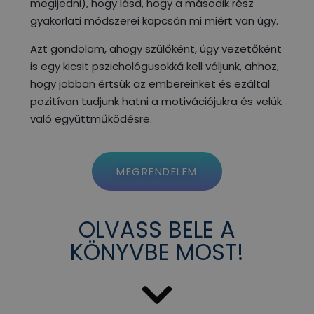
megijedni), hogy lásd, hogy a második rész
gyakorlati módszerei kapcsán mi miért van úgy.
Azt gondolom, ahogy szülőként, úgy vezetőként
is egy kicsit pszichológusokká kell váljunk, ahhoz,
hogy jobban értsük az embereinket és ezáltal
pozitívan tudjunk hatni a motivációjukra és velük
való együttműködésre.
MEGRENDELEM
OLVASS BELE A
KÖNYVBE MOST!