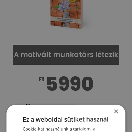
A motivált munkatárs létezik
5990
Ft
A motivált munkatárs létezik könyv
×
Ez a weboldal sütiket használ
A KÖNYVET SZERETNÉM
Cookie-kat használunk a tartalom, a