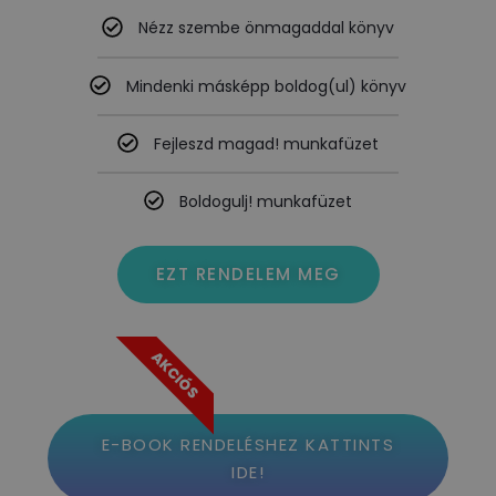
Nézz szembe önmagaddal könyv
Mindenki másképp boldog(ul) könyv
Fejleszd magad! munkafüzet
Boldogulj! munkafüzet
EZT RENDELEM MEG
AKCIÓS
E-BOOK RENDELÉSHEZ KATTINTS
IDE!