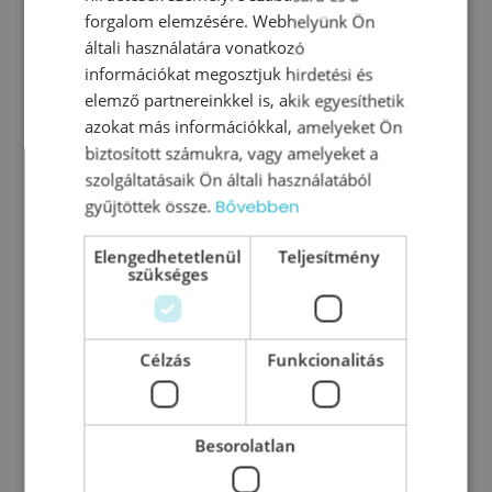
forgalom elemzésére. Webhelyünk Ön
általi használatára vonatkozó
információkat megosztjuk hirdetési és
elemző partnereinkkel is, akik egyesíthetik
azokat más információkkal, amelyeket Ön
biztosított számukra, vagy amelyeket a
szolgáltatásaik Ön általi használatából
gyűjtöttek össze.
Bővebben
Elengedhetetlenül
Teljesítmény
A döntésképes csapat titka
szükséges
Amikor a döntések elakadnak Sok csapatban
nem a feladatok jelentik a problémát, hanem
Célzás
Funkcionalitás
a döntések. A munka halad, az információk
rendelkezésre állnak, mégis gyakran megáll
a
Besorolatlan
0
Tovább olvasom