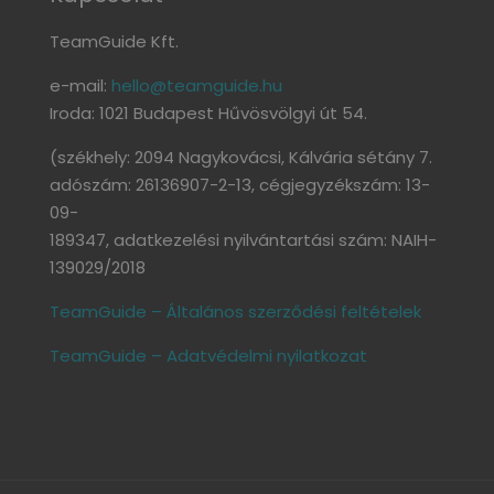
TeamGuide Kft.
e-mail:
hello@teamguide.hu
Iroda: 1021 Budapest Hűvösvölgyi út 54.
(székhely: 2094 Nagykovácsi, Kálvária sétány 7.
adószám: 26136907-2-13, cégjegyzékszám: 13-
09-
189347, adatkezelési nyilvántartási szám: NAIH-
139029/2018
TeamGuide – Általános szerződési feltételek
TeamGuide – Adatvédelmi nyilatkozat