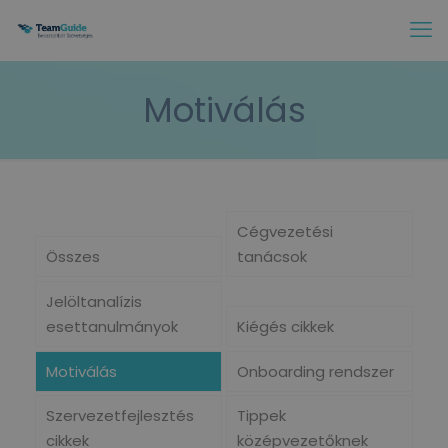
Motiválás
Cégvezetési
Összes
tanácsok
Jelöltanalízis
esettanulmányok
Kiégés cikkek
Motiválás
Onboarding rendszer
Szervezetfejlesztés
Tippek
cikkek
középvezetőknek