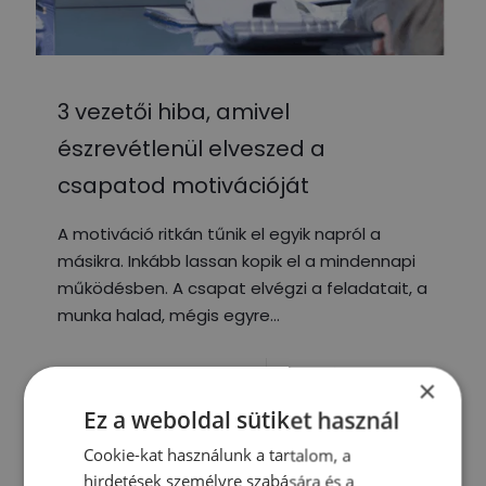
3 vezetői hiba, amivel
észrevétlenül elveszed a
csapatod motivációját
A motiváció ritkán tűnik el egyik napról a
másikra. Inkább lassan kopik el a mindennapi
működésben. A csapat elvégzi a feladatait, a
munka halad, mégis egyre
0
Tovább olvasom
×
Ez a weboldal sütiket használ
Cookie-kat használunk a tartalom, a
hirdetések személyre szabására és a