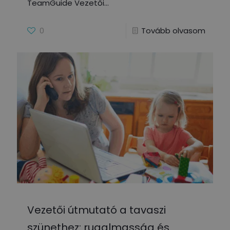
TeamGuide Vezetői
0
Tovább olvasom
Vezetői útmutató a tavaszi
szünethez: rugalmasság és