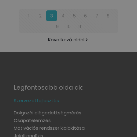
1
2
3
4
5
6
7
8
9
10
11
Következő oldal
Legfontosabb oldalak:
Szervezetfejlesztés
Dolgozói elégedettségmérés
Csapatelemzés
Motivációs rendszer kialakítása
Jelöltanalízis