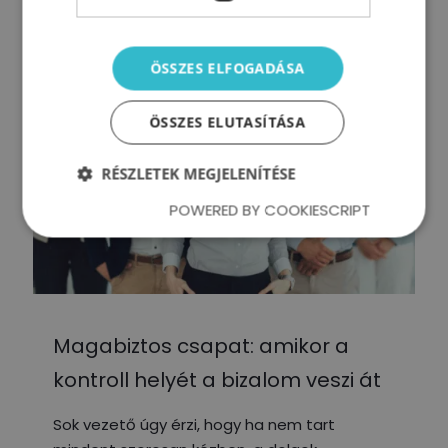
ÖSSZES ELFOGADÁSA
ÖSSZES ELUTASÍTÁSA
RÉSZLETEK MEGJELENÍTÉSE
POWERED BY COOKIESCRIPT
Magabiztos csapat: amikor a
kontroll helyét a bizalom veszi át
Sok vezető úgy érzi, hogy ha nem tart