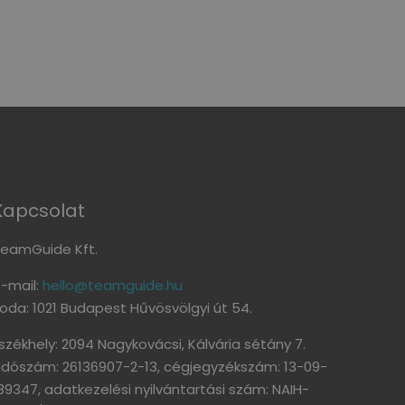
Kapcsolat
eamGuide Kft.
-mail:
hello@teamguide.hu
roda: 1021 Budapest Hűvösvölgyi út 54.
székhely: 2094 Nagykovácsi, Kálvária sétány 7.
dószám: 26136907-2-13, cégjegyzékszám: 13-09-
89347, adatkezelési nyilvántartási szám: NAIH-