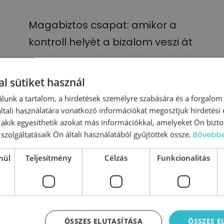
Magabiztos csapat: amikor a
kontroll helyét a bizalom veszi át
Sok vezető úgy érzi, hogy ha nem tart
mindent szorosan kézben, a dolgok
l sütiket használ
egyszerűen szétesnek. Ezért egyre több
lunk a tartalom, a hirdetések személyre szabására és a forgalom
ellenőrzés, státusz meeting és számonkérés
tali használatára vonatkozó információkat megosztjuk hirdetési
kerül a rendszerbe.
, akik egyesíthetik azokat más információkkal, amelyeket Ön bizto
szolgáltatásaik Ön általi használatából gyűjtöttek össze.
Bővebb
0
Tovább olvasom
nül
Teljesítmény
Célzás
Funkcionalitás
ÖSSZES ELUTASÍTÁSA
ÖSSZES 