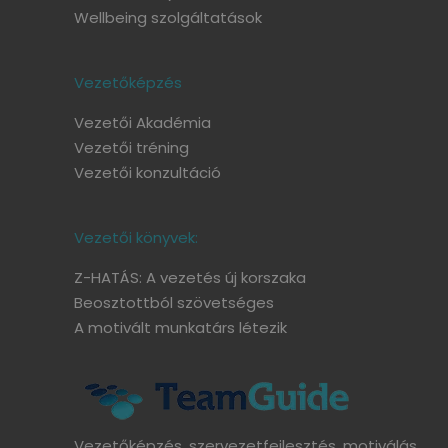
Wellbeing szolgáltatások
Vezetőképzés
Vezetői Akadémia
Vezetői tréning
Vezetői konzultáció
Vezetői könyvek:
Z-HATÁS: A vezetés új korszaka
Beosztottból szövetséges
A motivált munkatárs létezik
Vezetőképzés, szervezetfejlesztés, motiválás