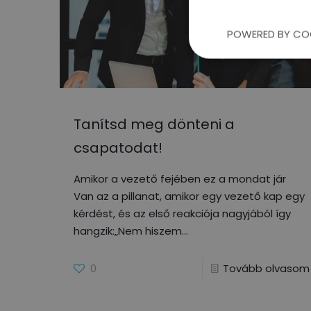
POWERED BY CO
Tanítsd meg dönteni a
csapatodat!
Amikor a vezető fejében ez a mondat jár
Van az a pillanat, amikor egy vezető kap egy
kérdést, és az első reakciója nagyjából így
hangzik:„Nem hiszem
0
Tovább olvasom