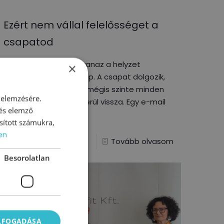
Ezért nem vállal felelősséget a
csapatod
Sok szervezetben ugyanaz a helyzet
×
ismétlődik nap mint nap. A csapat dolgozik,
a feladatok haladnak, mégis szinte minden
 elemzésére.
döntés a vezetőhöz kerül vissza. Egy e-mail
 és elemző
elküldése
sított számukra,
en
0
Tovább olvasom
Besorolatlan
ELFOGADÁSA