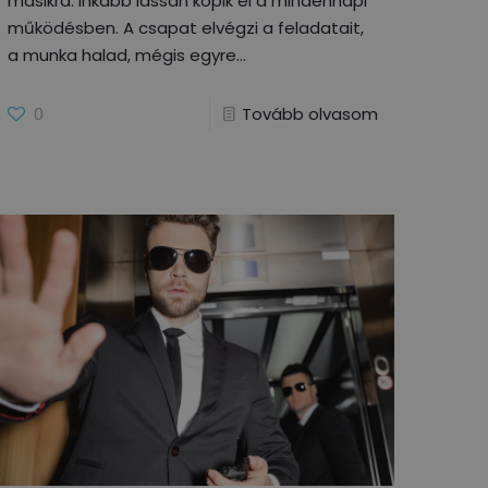
másikra. Inkább lassan kopik el a mindennapi
működésben. A csapat elvégzi a feladatait,
a munka halad, mégis egyre
0
Tovább olvasom