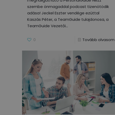
meghallgatható a PersonalGuide Nézz
szembe önmagaddal podcast tizenötödik
adása! Jeckel Eszter vendége ezúttal
Kaszás Péter, a TeamGuide tulajdonosa, a
TeamGuide Vezetői
0
Tovább olvasom