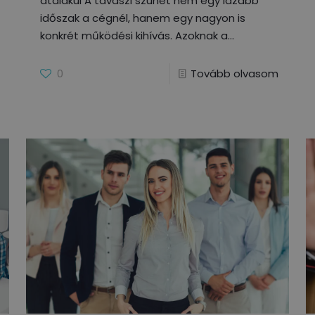
átalakul A tavaszi szünet nem egy lazább
időszak a cégnél, hanem egy nagyon is
konkrét működési kihívás. Azoknak a
0
Tovább olvasom