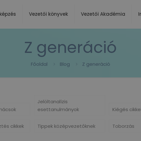
képzés
Vezetői könyvek
Vezetői Akadémia
I
Z generáció
Főoldal
Blog
Z generáció
Jelöltanalízis
nácsok
esettanulmányok
Kiégés cikke
ztés cikkek
Tippek középvezetőknek
Toborzás