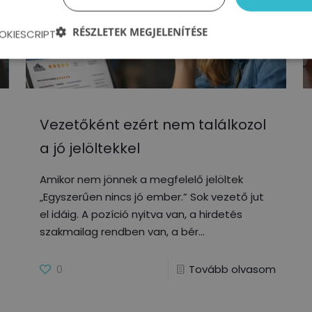
RÉSZLETEK MEGJELENÍTÉSE
OKIESCRIPT
Vezetőként ezért nem találkozol
a jó jelöltekkel
Amikor nem jönnek a megfelelő jelöltek
„Egyszerűen nincs jó ember.” Sok vezető jut
el idáig. A pozíció nyitva van, a hirdetés
szakmailag rendben van, a bér
0
Tovább olvasom