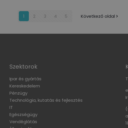
1
2
3
4
5
Következő oldal
Szektorok
Ipar és gyártás
T
Kereskedelem
e
Pénzügy
I
Technológia, kutatás és fejlesztés
IT
(
Egészségügy
a
Vendéglátás
1