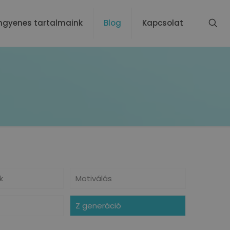
ngyenes tartalmaink
Blog
Kapcsolat
k
Motiválás
Z generáció