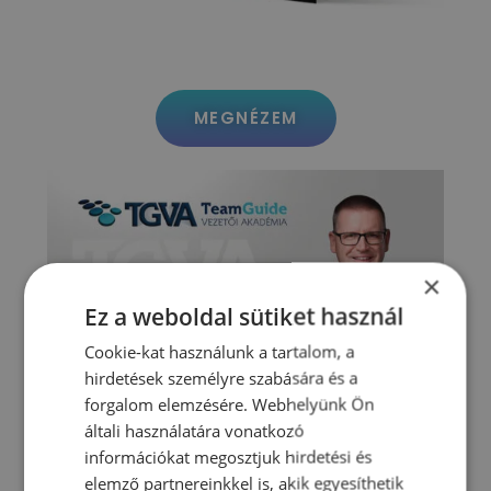
MEGNÉZEM
×
Ez a weboldal sütiket használ
Cookie-kat használunk a tartalom, a
hirdetések személyre szabására és a
forgalom elemzésére. Webhelyünk Ön
általi használatára vonatkozó
információkat megosztjuk hirdetési és
Szeretnéd megérteni az
elemző partnereinkkel is, akik egyesíthetik