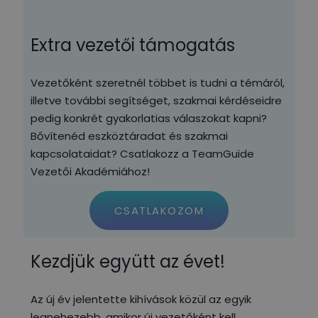
Extra vezetői támogatás
Vezetőként szeretnél többet is tudni a témáról,
illetve további segítséget, szakmai kérdéseidre
pedig konkrét gyakorlatias válaszokat kapni?
Bővítenéd eszköztáradat és szakmai
kapcsolataidat? Csatlakozz a TeamGuide
Vezetői Akadémiához!
CSATLAKOZOM
Kezdjük együtt az évet!
Az új év jelentette kihívások közül az egyik
legnehezebb, amikor új vezetőként kell