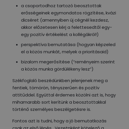
a csoportodhoz tartozó beosztottak
erősségeinek egymondatos rögzítése, kvázi
dicséret (amennyiben új cégnél kezdesz,
akkor előzetesen kérj a felettesedtől egy-
egy
pozitív értékelést
a kollégákról!)
perspektíva bemutatása (hogyan képzeled
el a közös munkát,
melyek a prioritásaid
)
bizalom megerősítése (“reményeim szerint
a közös munka gördülékeny lesz”)
Székfoglaló beszédünkben jelenjenek meg a
fentiek, tömörön, tényszerűen és pozitív
attitűddel. Egyúttal érdemes közölni azt is, hogy
mihamarabb sort kerítünk a beosztottakkal
történő személyes beszélgetésre is.
Fontos azt is tudni, hogy a jó bemutatkozás
csak az első lépés . Vezetpként kötelező a