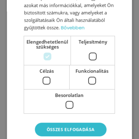
azokat más információkkal, amelyeket Ön
embereid működését?
biztosított számukra, vagy amelyeket a
szolgáltatásaik Ön általi használatából
Szeretnéd, ha az embereid
gyűjtöttek össze.
Bővebben
valódi szövetségeseid
Elengedhetetlenül
Teljesítmény
szükséges
lennének?
Szeretnél sikeres és szerethető
Célzás
Funkcionalitás
vezetővé válni?
Besorolatlan
CSATLAKOZZ TE IS AZ ORSZÁG
EGYETLEN
VEZETÉSPSZICHOLÓGIAI
ÖSSZES ELFOGADÁSA