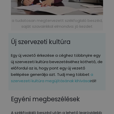
a tudatosan megtervezett székfoglaló beszéd,
saját szavainkkal elmondva: jó kezdet
Új szervezeti kultúra
Egy új vezető érkezése a céghez többnyire egy
új szervezeti kultúra bevezetéséhez köthető, de
előfordul az is, hogy pont egy új vezető
belépése generálja azt. Tudj meg többet
a
szervezeti kultúra megújításának kihívásai
ról!
Egyéni megbeszélések
A székfoglaló beszéd után a lehető legrövidebb