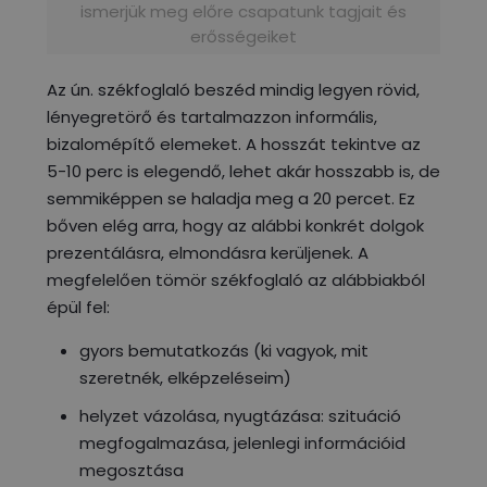
ismerjük meg előre csapatunk tagjait és
erősségeiket
Az ún. székfoglaló beszéd mindig legyen rövid,
lényegretörő és tartalmazzon informális,
bizalomépítő elemeket. A hosszát tekintve az
5-10 perc is elegendő, lehet akár hosszabb is, de
semmiképpen se haladja meg a 20 percet. Ez
bőven elég arra, hogy az alábbi konkrét dolgok
prezentálásra, elmondásra kerüljenek. A
megfelelően tömör székfoglaló az alábbiakból
épül fel:
gyors bemutatkozás (ki vagyok, mit
szeretnék, elképzeléseim)
helyzet vázolása, nyugtázása: szituáció
megfogalmazása, jelenlegi információid
megosztása