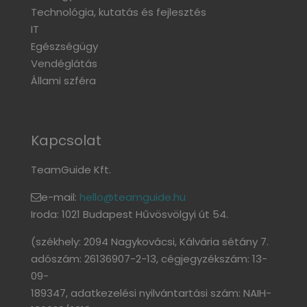
Technológia, kutatás és fejlesztés
IT
Egészségügy
Vendéglátás
Állami szféra
Kapcsolat
TeamGuide Kft.
e-mail:
hello@teamguide.hu
Iroda: 1021 Budapest Hűvösvölgyi út 54.
(székhely: 2094 Nagykovácsi, Kálvária sétány 7.
adószám: 26136907-2-13, cégjegyzékszám: 13-
09-
189347, adatkezelési nyilvántartási szám: NAIH-