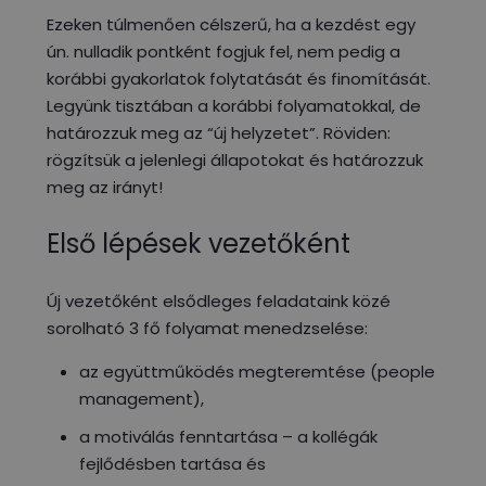
Ezeken túlmenően célszerű, ha a kezdést egy
ún. nulladik pontként fogjuk fel, nem pedig a
korábbi gyakorlatok folytatását és finomítását.
Legyünk tisztában a korábbi folyamatokkal, de
határozzuk meg az “új helyzetet”. Röviden:
rögzítsük a jelenlegi állapotokat és határozzuk
meg az irányt!
Első lépések vezetőként
Új vezetőként elsődleges feladataink közé
sorolható 3 fő folyamat menedzselése:
az
együttműködés megteremtése
(people
management),
a motiválás fenntartása – a kollégák
fejlődésben tartása
és