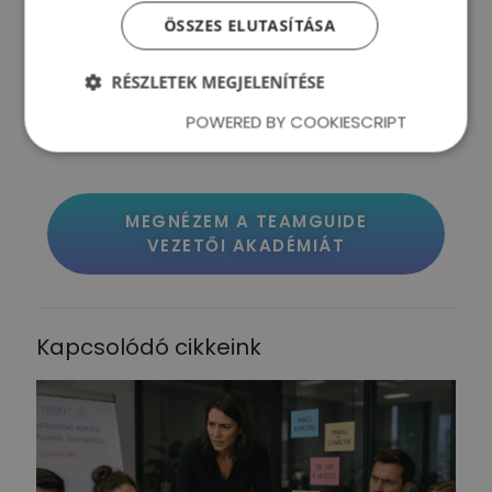
AKADÉMIÁJÁHOZ!
ÖSSZES ELUTASÍTÁSA
RÉSZLETEK MEGJELENÍTÉSE
TeamGuide Vezetői Akadémia
POWERED BY COOKIESCRIPT
Kaszás Péterrel
MEGNÉZEM A TEAMGUIDE
VEZETŐI AKADÉMIÁT
Kapcsolódó cikkeink