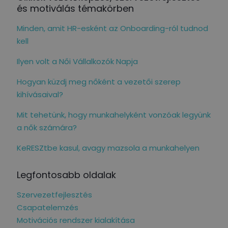
és motiválás témakörben
Minden, amit HR-esként az Onboarding-ról tudnod
kell
Ilyen volt a Női Vállalkozók Napja
Hogyan küzdj meg nőként a vezetői szerep
kihívásaival?
Mit tehetünk, hogy munkahelyként vonzóak legyünk
a nők számára?
KeRESZtbe kasul, avagy mazsola a munkahelyen
Legfontosabb oldalak
Szervezetfejlesztés
Csapatelemzés
Motivációs rendszer kialakítása