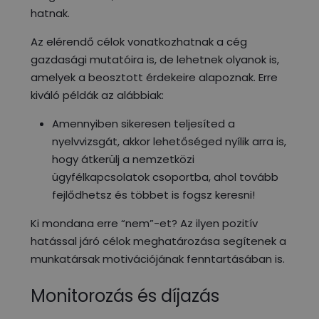
hatnak.
Az elérendő célok vonatkozhatnak a cég
gazdasági mutatóira is, de lehetnek olyanok is,
amelyek a beosztott érdekeire alapoznak. Erre
kiváló példák az alábbiak:
Amennyiben sikeresen teljesíted a
nyelvvizsgát, akkor lehetőséged nyílik arra is,
hogy átkerülj a nemzetközi
ügyfélkapcsolatok csoportba, ahol tovább
fejlődhetsz és többet is fogsz keresni!
Ki mondana erre “nem”-et? Az ilyen pozitív
hatással járó célok meghatározása segítenek a
munkatársak motivációjának fenntartásában is.
Monitorozás és díjazás