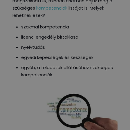
megszokhattuk, minden esetben adjuk meg a
szükséges
kompetenciák
listáját is. Melyek
lehetnek ezek?
szakmai kompetencia
licenc, engedély birtoklása
nyelvtudás
egyedi képességek és készségek
egyéb, a feladatok ellátásához szükséges
kompetenciák.