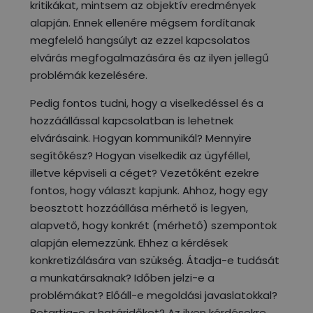
kritikákat, mintsem az objektív eredmények
alapján. Ennek ellenére mégsem fordítanak
megfelelő hangsúlyt az ezzel kapcsolatos
elvárás megfogalmazására és az ilyen jellegű
problémák kezelésére.
Pedig fontos tudni, hogy a viselkedéssel és a
hozzáállással kapcsolatban is lehetnek
elvárásaink. Hogyan kommunikál? Mennyire
segítőkész? Hogyan viselkedik az ügyféllel,
illetve képviseli a céget? Vezetőként ezekre
fontos, hogy választ kapjunk. Ahhoz, hogy egy
beosztott hozzáállása mérhető is legyen,
alapvető, hogy konkrét (mérhető) szempontok
alapján elemezzünk. Ehhez a kérdések
konkretizálására van szükség. Átadja-e tudását
a munkatársaknak? Időben jelzi-e a
problémákat? Előáll-e megoldási javaslatokkal?
Betartja-e a határidőket? Az ilyen kérdésekre