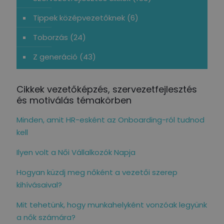
Tippek középvezetőknek
(6)
Toborzás
(24)
Z generáció
(43)
Cikkek vezetőképzés, szervezetfejlesztés
és motiválás témakörben
Minden, amit HR-esként az Onboarding-ról tudnod
kell
Ilyen volt a Női Vállalkozók Napja
Hogyan küzdj meg nőként a vezetői szerep
kihívásaival?
Mit tehetünk, hogy munkahelyként vonzóak legyünk
a nők számára?