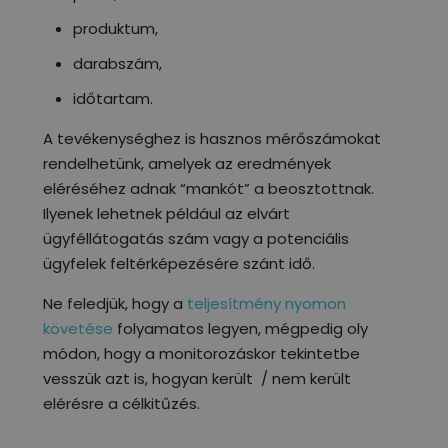
produktum,
darabszám,
időtartam.
A tevékenységhez is hasznos mérőszámokat
rendelhetünk, amelyek az eredmények
eléréséhez adnak “mankót” a beosztottnak.
Ilyenek lehetnek például az elvárt
ügyféllátogatás szám vagy a potenciális
ügyfelek feltérképezésére szánt idő.
Ne feledjük, hogy a
teljesítmény nyomon
követése
folyamatos legyen, mégpedig oly
módon, hogy a monitorozáskor tekintetbe
vesszük azt is, hogyan került / nem került
elérésre a célkitűzés.