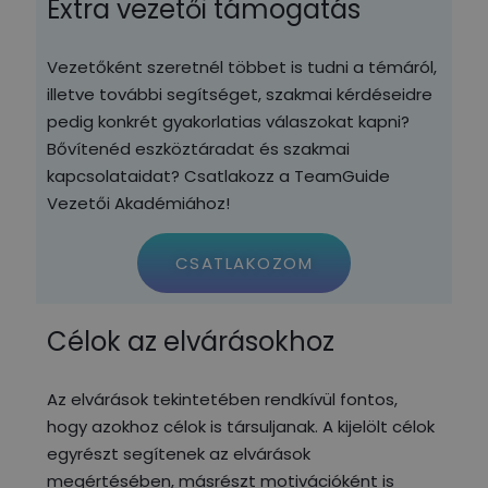
Extra vezetői támogatás
Vezetőként szeretnél többet is tudni a témáról,
illetve további segítséget, szakmai kérdéseidre
pedig konkrét gyakorlatias válaszokat kapni?
Bővítenéd eszköztáradat és szakmai
kapcsolataidat? Csatlakozz a TeamGuide
Vezetői Akadémiához!
CSATLAKOZOM
Célok az elvárásokhoz
Az elvárások tekintetében rendkívül fontos,
hogy azokhoz célok is társuljanak. A kijelölt célok
egyrészt segítenek az elvárások
megértésében, másrészt motivációként is