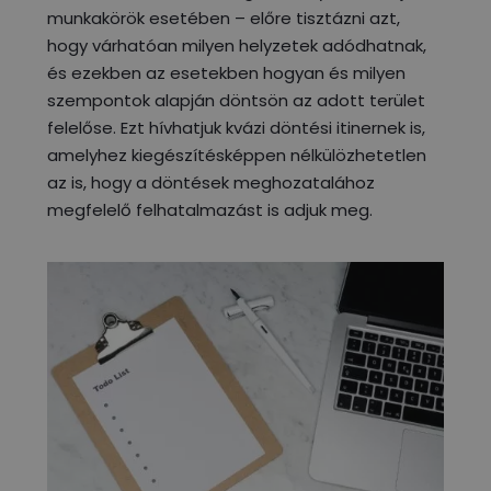
munkakörök esetében – előre tisztázni azt,
hogy várhatóan milyen helyzetek adódhatnak,
és ezekben az esetekben hogyan és milyen
szempontok alapján döntsön az adott terület
felelőse. Ezt hívhatjuk kvázi döntési itinernek is,
amelyhez kiegészítésképpen nélkülözhetetlen
az is, hogy a döntések meghozatalához
megfelelő felhatalmazást is adjuk meg.