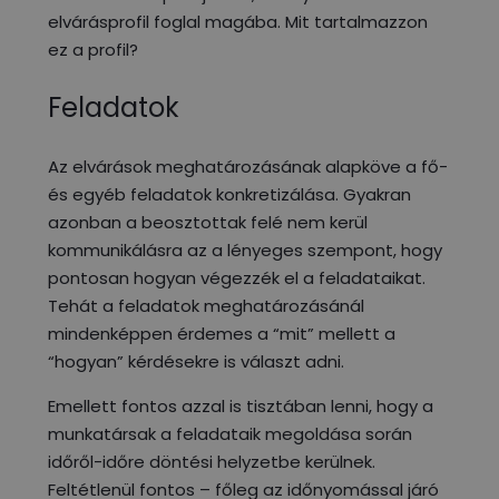
elvárásprofil foglal magába. Mit tartalmazzon
ez a profil?
Feladatok
Az elvárások meghatározásának alapköve a fő-
és egyéb feladatok konkretizálása. Gyakran
azonban a beosztottak felé nem kerül
kommunikálásra az a lényeges szempont, hogy
pontosan hogyan végezzék el a feladataikat.
Tehát a feladatok meghatározásánál
mindenképpen érdemes a “mit” mellett a
“hogyan” kérdésekre is választ adni.
Emellett fontos azzal is tisztában lenni, hogy a
munkatársak a feladataik megoldása során
időről-időre döntési helyzetbe kerülnek.
Feltétlenül fontos – főleg az időnyomással járó