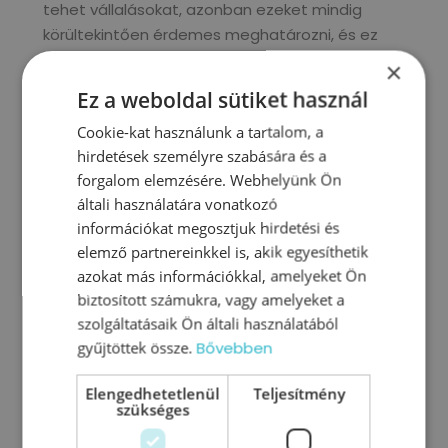
tehet vállalásokat, azonban ezeket mindig
körültekintően érdemes meghatározni, és ez
semmiképpen ne vonatkozzon a feladat
×
elvégzésére. A támogatásra jó példa lehet egy
Ez a weboldal sütiket használ
olyan újabb cél meghatározása, amely nagy
Cookie-kat használunk a tartalom, a
hatással jár viszonylag alacsony erőbefektetés
hirdetések személyre szabására és a
mellett és egyúttal segít a beosztottat
forgalom elemzésére. Webhelyünk Ön
“mozgásban tartani” a fejlődésében.
általi használatára vonatkozó
információkat megosztjuk hirdetési és
Érjük el közösen a célt!
elemző partnereinkkel is, akik egyesíthetik
azokat más információkkal, amelyeket Ön
Az elvárásprofil kialakításához, a célok
biztosított számukra, vagy amelyeket a
meghatározásához, a beosztottak
szolgáltatásaik Ön általi használatából
motiválásához és az üzleti siker eléréséhez
gyűjtöttek össze.
Bővebben
minden vezetőnek átfogó eszköztárral kell
rendelkeznie. Bővítsd Te is tudásodat és ismerd
Elengedhetetlenül
Teljesítmény
szükséges
meg a TeamGuide vezetőknek szóló
tudásanyagait!