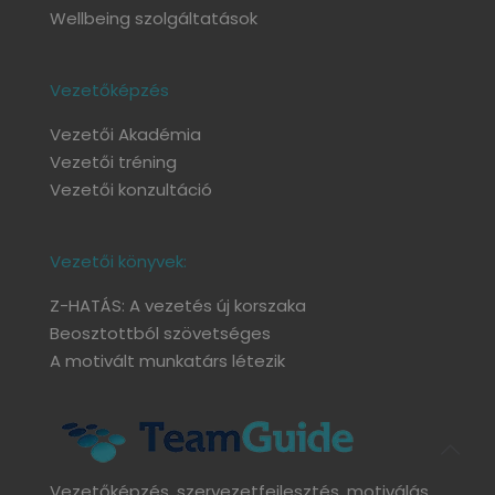
Wellbeing szolgáltatások
Vezetőképzés
Vezetői Akadémia
Vezetői tréning
Vezetői konzultáció
Vezetői könyvek:
Z-HATÁS: A vezetés új korszaka
Beosztottból szövetséges
A motivált munkatárs létezik
Vezetőképzés, szervezetfejlesztés, motiválás