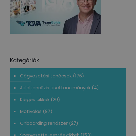
Kategóriák
Cégvezetési tanácsok
(176)
Jelöltanalízis esettanulmányok
(4)
Kiégés cikkek
(20)
Motiválás
(97)
Onboarding rendszer
(27)
Szervezetfejlesztés cikkek
(153)