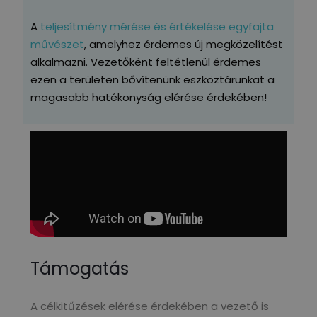
A
teljesítmény mérése és értékelése egyfajta
művészet
, amelyhez érdemes új megközelítést
alkalmazni. Vezetőként feltétlenül érdemes
ezen a területen bővítenünk eszköztárunkat a
magasabb hatékonyság elérése érdekében!
Támogatás
A célkitűzések elérése érdekében a vezető is