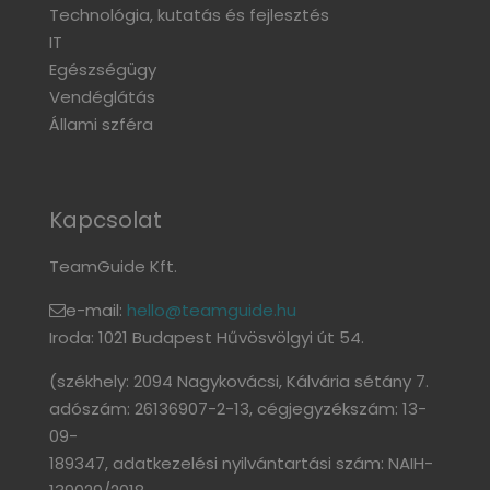
Technológia, kutatás és fejlesztés
IT
Egészségügy
Vendéglátás
Állami szféra
Kapcsolat
TeamGuide Kft.
e-mail:
hello@teamguide.hu
Iroda: 1021 Budapest Hűvösvölgyi út 54.
(székhely: 2094 Nagykovácsi, Kálvária sétány 7.
adószám: 26136907-2-13, cégjegyzékszám: 13-
09-
189347, adatkezelési nyilvántartási szám: NAIH-