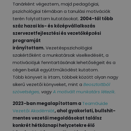
Tanárként végeztem, majd pedagógiai,
pszichológiai témában a tanulási motivációk
terén folytattam kutatásokat.
2004-től több
száz hazai kis- és középvállalkozás
szervezetfejlesztési és vezetőképzési
programját
irányítottam.
Vezetéspszichológiai
szakértőként a munkatársak viselkedését, a
motivációjuk fenntartásának lehetőségeit és a
cégen belüli együttműködést kutatom.
Több könyvet is írtam, többek között olyan nagy
sikerű vezetői könyveket, mint a
Beosztottból
szövetséges,
vagy
A motivált munkatárs létezik.
2023-ban megalapítottam a
TeamGuide
Vezetői Akadémiát
, ahol gyakorlati, bullshit-
mentes vezetői megoldásokat találsz
konkrét hétköznapi helyzetekre élő