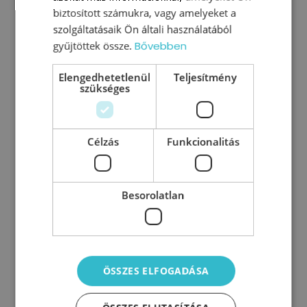
biztosított számukra, vagy amelyeket a
szolgáltatásaik Ön általi használatából
gyűjtöttek össze.
Bővebben
Attítűd
Elengedhetetlenül
Teljesítmény
szükséges
Célzás
Funkcionalitás
Besorolatlan
Szokások
ÖSSZES ELFOGADÁSA