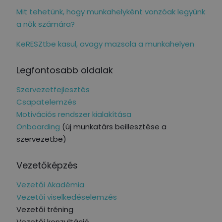
Mit tehetünk, hogy munkahelyként vonzóak legyünk
a nők számára?
KeRESZtbe kasul, avagy mazsola a munkahelyen
Legfontosabb oldalak
Szervezetfejlesztés
Csapatelemzés
Motivációs rendszer kialakítása
Onboarding
(új munkatárs beillesztése a
szervezetbe)
Vezetőképzés
Vezetői Akadémia
Vezetői viselkedéselemzés
Vezetői tréning
Vezetői konzultáció