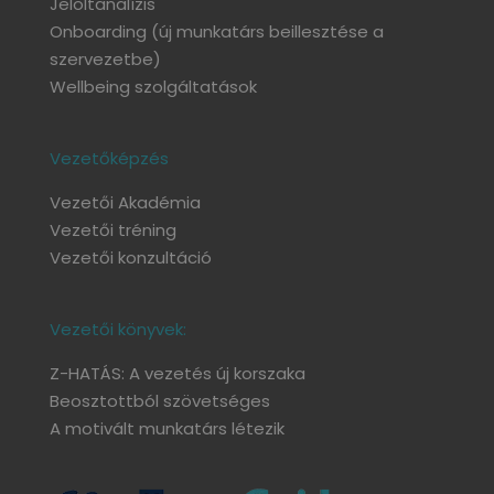
Jelöltanalízis
Onboarding
(új munkatárs beillesztése a
szervezetbe)
Wellbeing szolgáltatások
Vezetőképzés
Vezetői Akadémia
Vezetői tréning
Vezetői konzultáció
Vezetői könyvek:
Z-HATÁS: A vezetés új korszaka
Beosztottból szövetséges
A motivált munkatárs létezik