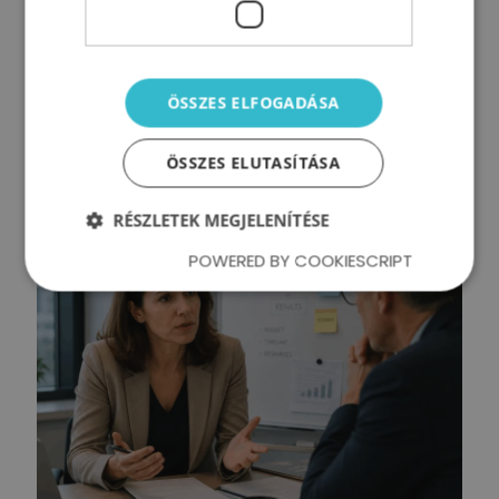
Mit tehetsz középvezetőként, ha a
csapatod akadályozza a
végrehajtást?
ÖSSZES ELFOGADÁSA
ÖSSZES ELUTASÍTÁSA
Tovább olvasom
RÉSZLETEK MEGJELENÍTÉSE
POWERED BY COOKIESCRIPT