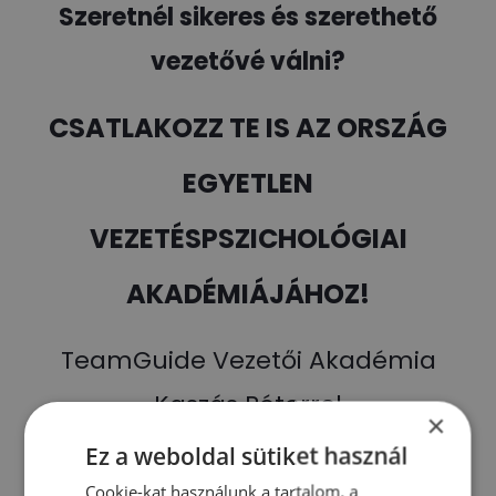
Szeretnél sikeres és szerethető
vezetővé válni?
CSATLAKOZZ TE IS AZ ORSZÁG
EGYETLEN
VEZETÉSPSZICHOLÓGIAI
AKADÉMIÁJÁHOZ!
TeamGuide Vezetői Akadémia
Kaszás Péterrel
×
Ez a weboldal sütiket használ
Cookie-kat használunk a tartalom, a
MEGNÉZEM A TEAMGUIDE