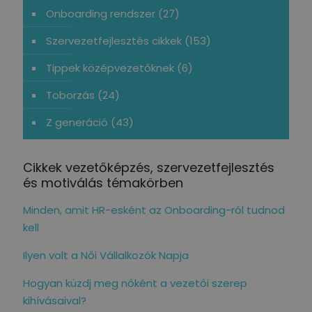
Onboarding rendszer
(27)
Szervezetfejlesztés cikkek
(153)
Tippek középvezetőknek
(6)
Toborzás
(24)
Z generáció
(43)
Cikkek vezetőképzés, szervezetfejlesztés
és motiválás témakörben
Minden, amit HR-esként az Onboarding-ról tudnod
kell
Ilyen volt a Női Vállalkozók Napja
Hogyan küzdj meg nőként a vezetői szerep
kihívásaival?