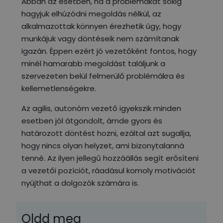
Abban az esetben, ha a problémákat sokig
hagyjuk elhúzódni megoldás nélkül, az
alkalmazottak könnyen érezhetik úgy, hogy
munkájuk vagy döntéseik nem számítanak
igazán. Éppen ezért jó vezetőként fontos, hogy
minél hamarabb megoldást találjunk a
szervezeten belül felmerülő problémákra és
kellemetlenségekre.
Az agilis, autonóm vezető igyekszik minden
esetben jól átgondolt, ámde gyors és
határozott döntést hozni, ezáltal azt sugallja,
hogy nincs olyan helyzet, ami bizonytalanná
tenné. Az ilyen jellegű hozzáállás segít erősíteni
a vezetői pozíciót, ráadásul komoly motivációt
nyújthat a dolgozók számára is.
Oldd meg