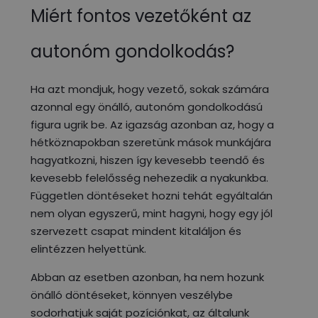
Miért fontos vezetőként az
autonóm gondolkodás?
Ha azt mondjuk, hogy vezető, sokak számára
azonnal egy önálló, autonóm gondolkodású
figura ugrik be. Az igazság azonban az, hogy a
hétköznapokban szeretünk mások munkájára
hagyatkozni, hiszen így kevesebb teendő és
kevesebb felelősség nehezedik a nyakunkba.
Független döntéseket hozni tehát egyáltalán
nem olyan egyszerű, mint hagyni, hogy egy jól
szervezett csapat mindent kitaláljon és
elintézzen helyettünk.
Abban az esetben azonban, ha nem hozunk
önálló döntéseket, könnyen veszélybe
sodorhatjuk saját pozíciónkat, az általunk