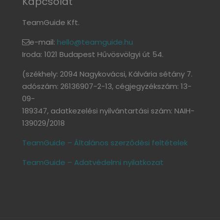
Kapcsolat
TeamGuide Kft.
e-mail:
hello@teamguide.hu
Iroda: 1021 Budapest Hűvösvölgyi út 54.
(székhely: 2094 Nagykovácsi, Kálvária sétány 7.
adószám: 26136907-2-13, cégjegyzékszám: 13-
09-
189347, adatkezelési nyilvántartási szám: NAIH-
139029/2018
TeamGuide – Általános szerződési feltételek
TeamGuide – Adatvédelmi nyilatkozat