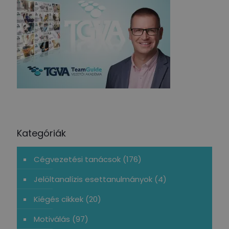
Kategóriák
Cégvezetési tanácsok
(176)
Jelöltanalízis esettanulmányok
(4)
Kiégés cikkek
(20)
Motiválás
(97)