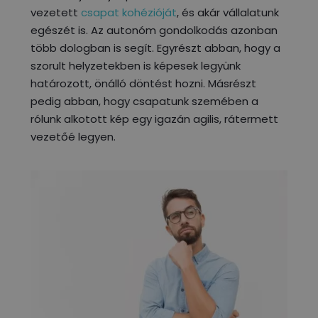
vezetett
csapat kohézióját
, és akár vállalatunk
egészét is. Az autonóm gondolkodás azonban
több dologban is segít. Egyrészt abban, hogy a
szorult helyzetekben is képesek legyünk
határozott, önálló döntést hozni. Másrészt
pedig abban, hogy csapatunk szemében a
rólunk alkotott kép egy igazán agilis, rátermett
vezetőé legyen.