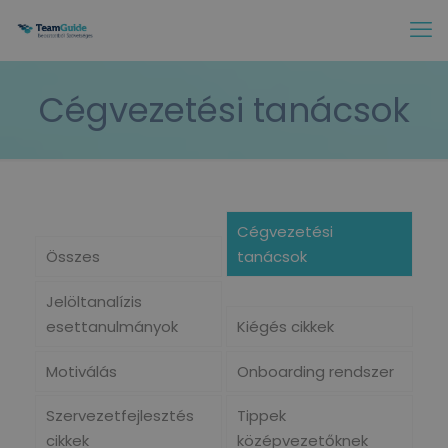
Cégvezetési tanácsok
Cégvezetési
Összes
tanácsok
Jelöltanalízis
esettanulmányok
Kiégés cikkek
Motiválás
Onboarding rendszer
Szervezetfejlesztés
Tippek
cikkek
középvezetőknek