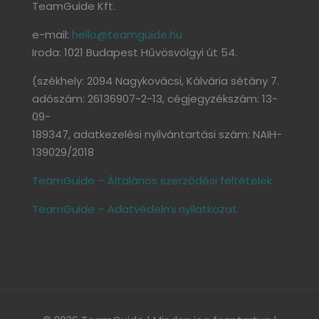
TeamGuide Kft.
e-mail:
hello@teamguide.hu
Iroda: 1021 Budapest Hűvösvölgyi út 54.
(székhely: 2094 Nagykovácsi, Kálvária sétány 7.
adószám: 26136907-2-13, cégjegyzékszám: 13-
09-
189347, adatkezelési nyilvántartási szám: NAIH-
139029/2018
TeamGuide – Általános szerződési feltételek
TeamGuide – Adatvédelmi nyilatkozat