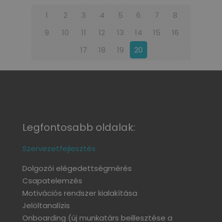
1
2
3
4
5
6
7
8
9
10
11
12
13
14
15
16
17
18
19
20
Legfontosabb oldalak:
Szervezetfejlesztés
Dolgozói elégedettségmérés
Csapatelemzés
Motivációs rendszer kialakítása
Jelöltanalízis
Onboarding
(új munkatárs beillesztése a