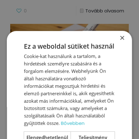
0
Tovább olvasom
×
Ez a weboldal sütiket használ
Cookie-kat használunk a tartalom, a
hirdetések személyre szabására és a
forgalom elemzésére. Webhelyünk Ön
általi használatára vonatkozó
információkat megosztjuk hirdetési és
elemző partnereinkkel is, akik egyesíthetik
azokat más információkkal, amelyeket Ön
biztosított számukra, vagy amelyeket a
szolgáltatásaik Ön általi használatából
KKV Vezetői Ellenörző Lista –
gyűjtöttek össze.
Bővebben
Avagy mire fókuszálj?
Elengedhetetlenül
Teljesítmény