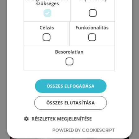
szükséges
KKV Vezetői Ellenőrző Lista – Avagy mire
fókuszálj? Vezetőként, a mindennapi
pörgésben gyakran nem könnyű fókuszt
Célzás
Funkcionalitás
tartani a munkatársak motivációján,
elkötelezettségén. Ahhoz, hogy megtudd,
hogy most
Besorolatlan
0
Tovább olvasom
ÖSSZES ELFOGADÁSA
ÖSSZES ELUTASÍTÁSA
RÉSZLETEK MEGJELENÍTÉSE
POWERED BY COOKIESCRIPT