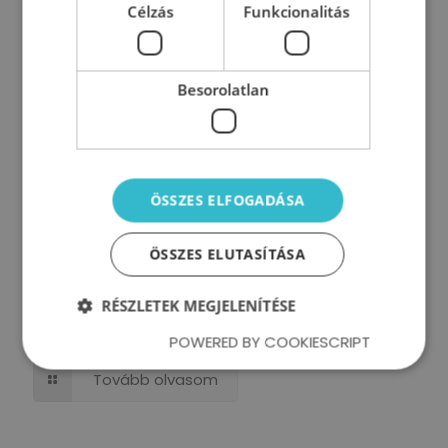
Célzás
Funkcionalitás
Besorolatlan
ÖSSZES ELFOGADÁSA
ÖSSZES ELUTASÍTÁSA
Új vezető vagy? Mit kezdj a régi
RÉSZLETEK MEGJELENÍTÉSE
problémákkal?
POWERED BY COOKIESCRIPT
Tovább olvasom