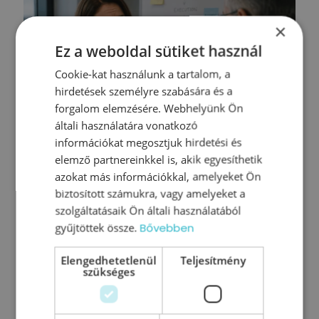
×
Ez a weboldal sütiket használ
Cookie-kat használunk a tartalom, a
hirdetések személyre szabására és a
forgalom elemzésére. Webhelyünk Ön
általi használatára vonatkozó
információkat megosztjuk hirdetési és
elemző partnereinkkel is, akik egyesíthetik
azokat más információkkal, amelyeket Ön
biztosított számukra, vagy amelyeket a
szolgáltatásaik Ön általi használatából
Mit tegyen egy középvezető, ha nem
gyűjtöttek össze.
Bővebben
ért egyet a felsővezetés döntésével?
Elengedhetetlenül
Teljesítmény
szükséges
Tovább olvasom