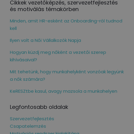
Cikkek vezetőképzés, szervezetfejlesztés
és motiválás témakörben
Minden, amit HR-esként az Onboarding-ról tudnod
kell
Ilyen volt a Női Vállalkozók Napja
Hogyan küzdj meg nőként a vezetői szerep
kihívásaival?
Mit tehetünk, hogy munkahelyként vonzóak legyünk
a nők számára?
KeRESZtbe kasul, avagy mazsola a munkahelyen
Legfontosabb oldalak
Szervezetfejlesztés
Csapatelemzés
Motivációs rendszer kialakítása