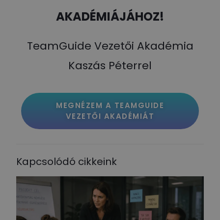
AKADÉMIÁJÁHOZ!
TeamGuide Vezetői Akadémia
Kaszás Péterrel
MEGNÉZEM A TEAMGUIDE
VEZETŐI AKADÉMIÁT
Kapcsolódó cikkeink