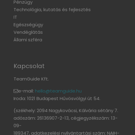
Pénzügy
Technológia, kutatás és fejlesztés
IT
Egészségügy
Vendéglátás
Állami szféra
Kapcsolat
TeamGuide Kft.
e-mail:
hello@teamguide.hu
Iroda: 1021 Budapest Hűvösvölgyi út 54.
(székhely: 2094 Nagykovácsi, Kálvária sétány 7.
adószám: 26136907-2-13, cégjegyzékszám: 13-
09-
189347, adatkezelési nyilvántartási szám: NAIH-