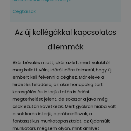
Cégtársak
Az új kollégákkal kapcsolatos
dilemmák
Akár bővülés miatt, akár azért, mert valakitől
meg kellett válni, időről időre felmerül, hogy új
embert kell felvenni a céghez. Már eleve a
hirdetés feladása, az akár hónapokig tart
keresgélés és interjúztatás is óriási
megterhelést jelent, de sokszor a java még
csak ezután következik.
Mert gyakran hiába volt
a sok körös interjú, a próbaidőszak, a
fantasztikus munkatapasztalat, az újdonsült
munkatárs mégsem olyan, mint amilyet