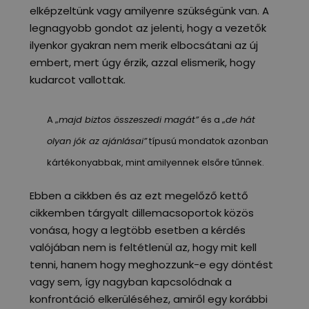
elképzeltünk vagy amilyenre szükségünk van.
A
legnagyobb gondot az jelenti, hogy a vezetők
ilyenkor gyakran nem merik elbocsátani az új
embert, mert úgy érzik, azzal elismerik, hogy
kudarcot vallottak.
A „
majd biztos összeszedi magát”
és a „
de hát
olyan jók az ajánlásai”
típusú mondatok azonban
kártékonyabbak, mint amilyennek elsőre tűnnek.
Ebben a cikkben és az ezt megelőző kettő
cikkemben tárgyalt dillemacsoportok közös
vonása, hogy a legtöbb esetben a kérdés
valójában nem is feltétlenül az, hogy mit kell
tenni, hanem hogy meghozzunk-e egy döntést
vagy sem, így nagyban kapcsolódnak a
konfrontáció elkerüléséhez, amiről egy korábbi