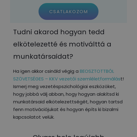
CSATLAKOZOM
Tudni akarod hogyan tedd
elkötelezetté és motiválttá a
munkatársaidat?
Ha igen akkor csináld végig a
BEOSZTOTTBÓL
SZÖVETSÉGES – KKV vezetői szemléletformálás
t!
Ismerj meg vezetéspszichológiai eszközöket,
hogy jobbá válj abban, hogy hogyan alakítsd ki
munkatársaid elkötelezettségét, hogyan tartsd
fenn motivációjukat és hogyan építs ki bizalmi
kapcsolatot velük.