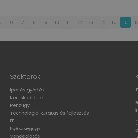
5
6
7
8
9
10
11
12
13
14
15
16
1
Szektorok
Ipar és gyártás
T
Kereskedelem
e
Pénzügy
I
Technológia, kutatás és fejlesztés
IT
(
Egészségügy
a
Vendéglátás
1