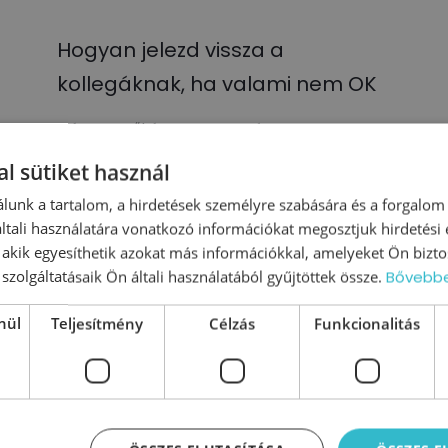
Hogyan jelezd vissza a
kollegáknak, ha valami nem OK
Cégvezetőként nem csupán a nagy
volumenű beruházásokról és a nehéz
l sütiket használ
döntésekről kell határoznod, de a
mindennapos apróságnak tűnő, ám annál
lunk a tartalom, a hirdetések személyre szabására és a forgalom
fontosabb feladatokkal is szembe kell
tali használatára vonatkozó információkat megosztjuk hirdetési
, akik egyesíthetik azokat más információkkal, amelyeket Ön bizto
nézned.
szolgáltatásaik Ön általi használatából gyűjtöttek össze.
Bővebb
0
Tovább olvasom
nül
Teljesítmény
Célzás
Funkcionalitás