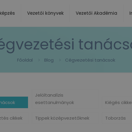
képzés
Vezetői könyvek
Vezetői Akadémia
I
égvezetési tanács
Főoldal
Blog
Cégvezetési tanácsok
Jelöltanalízis
nácsok
esettanulmányok
Kiégés cikke
ztés cikkek
Tippek középvezetőknek
Toborzás