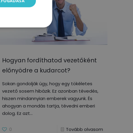
ELFOGADÁSA
Hogyan fordíthatod vezetőként
előnyödre a kudarcot?
Sokan gondolják úgy, hogy egy tökéletes
vezető sosem hibázik. Ez azonban tévedés,
hiszen mindannyian emberek vagyunk. És
ahogyan a mondás tartja, tévedni emberi
dolog. Ez azt
0
Tovább olvasom