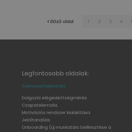
Előző oldal
1
2
3
4
Legfontosabb oldalak:
Szervezetfejlesztés
Dolgozói elégedettségmérés
Csapatelemzés
Motivációs rendszer kialakítása
Jelöltanalízis
Onboarding
(új munkatárs beillesztése a