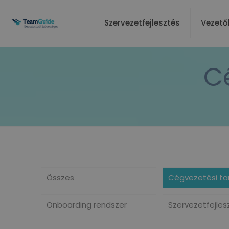
Szervezetfejlesztés
Vezető
C
Összes
Cégvezetési ta
Onboarding rendszer
Szervezetfejles