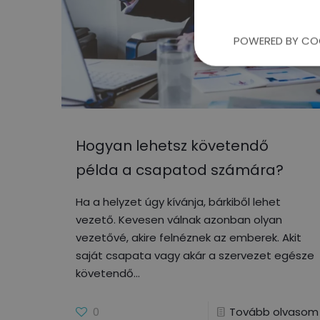
POWERED BY CO
Hogyan lehetsz követendő
példa a csapatod számára?
Ha a helyzet úgy kívánja, bárkiből lehet
vezető. Kevesen válnak azonban olyan
vezetővé, akire felnéznek az emberek. Akit
saját csapata vagy akár a szervezet egésze
követendő
0
Tovább olvasom