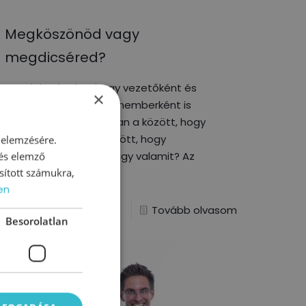
Megköszönöd vagy
megdicséred?
Gondoltad volna, hogy vezetőként és
×
természetesen magánemberként is
hatalmas különbség van a között, hogy
megköszönsz és a között, hogy
 elemzésére.
megdicsérsz valakit vagy valamit? Az
 és elemző
sított számukra,
internet tele
en
1
Tovább olvasom
Besorolatlan