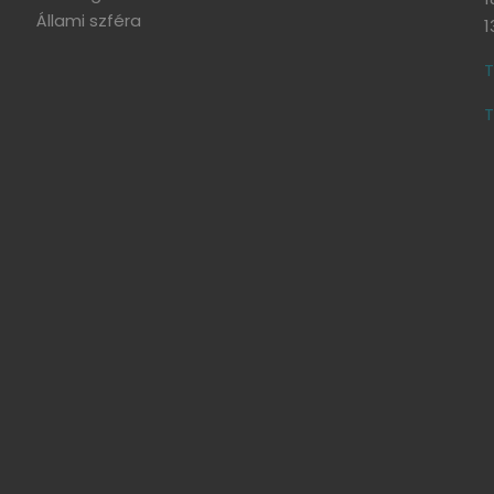
Állami szféra
1
T
T