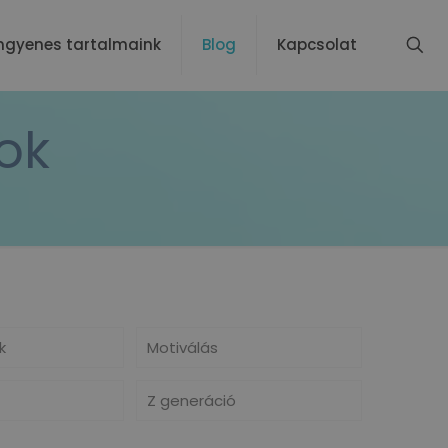
ngyenes tartalmaink
Blog
Kapcsolat
ok
k
Motiválás
Z generáció