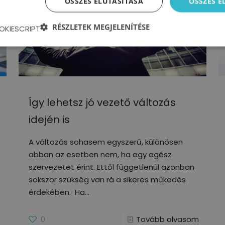
ÖSSZES ELUTASÍTÁSA
ÖSSZES 
RÉSZLETEK MEGJELENÍTÉSE
OKIESCRIPT
Így lehetsz jó vezető változás
idején is
A változás sohasem egyszerű, különösen
abban az esetben nem, ha egy egész
szervezetet érint. Ettől függetlenül azonban
sokszor szükség van rá a sikeres működés
érdekében. Ha
0
Tovább olvasom