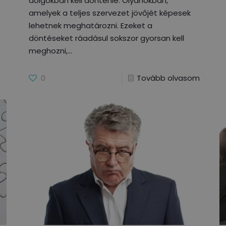
dolgokban kell döntenie. Olyanokban,
amelyek a teljes szervezet jövőjét képesek
lehetnek meghatározni. Ezeket a
döntéseket ráadásul sokszor gyorsan kell
meghozni,
0
Tovább olvasom