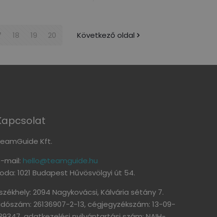
7
18
19
20
Következő oldal
Kapcsolat
eamGuide Kft.
-mail:
hello@teamguide.hu
roda: 1021 Budapest Hűvösvölgyi út 54.
székhely: 2094 Nagykovácsi, Kálvária sétány 7.
dószám: 26136907-2-13, cégjegyzékszám: 13-09-
89347, adatkezelési nyilvántartási szám: NAIH-