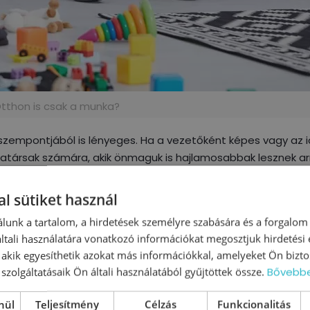
tthon is csak a munka?
zempontjából is lényeges. Ha a vezetőként képes vagy az 
katársak számára, akik önmaguk is hajlamosabbak lesznek ar
z a hozzáállás nagyban csökkenti a munkával járó
stresszhely
teljesítményhez is.
l sütiket használ
mcsak a munkában, de a magánéletben is fontos. Lehetővé 
lunk a tartalom, a hirdetések személyre szabására és a forgalom
yozott életvitel pozitív hatással van az egészségre, a kapcso
tali használatára vonatkozó információkat megosztjuk hirdetési
a jobb munkahelyi teljesítményhez is hozzájárul.
, akik egyesíthetik azokat más információkkal, amelyeket Ön bizto
szolgáltatásaik Ön általi használatából gyűjtöttek össze.
Bővebb
zetői támogatás
nül
Teljesítmény
Célzás
Funkcionalitás