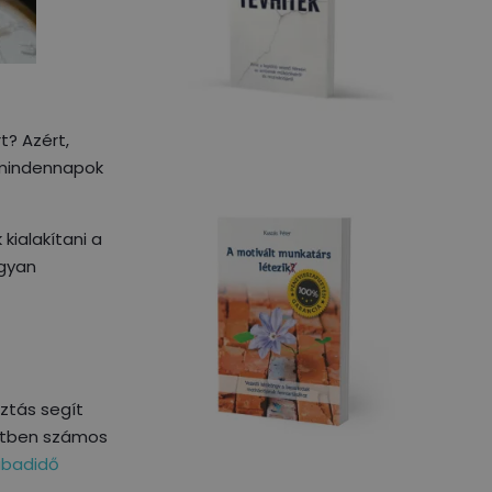
t? Azért,
 mindennapok
ialakítani a
ogyan
sztás segít
setben számos
abadidő