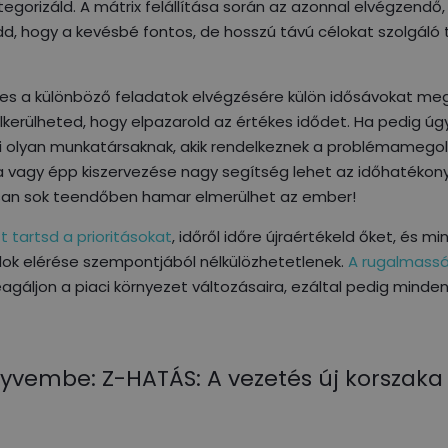
gorizáld. A mátrix felállítása során az azonnal elvégzendő,
dd, hogy a kevésbé fontos, de hosszú távú célokat szolgáló 
s a különböző feladatok elvégzésére külön idősávokat me
kerülheted, hogy elpazarold az értékes idődet. Ha pedig úg
ki olyan munkatársaknak, akik rendelkeznek a problémamego
a vagy épp kiszervezése nagy segítség lehet az időhatékon
osan sok teendőben hamar elmerülhet az ember!
t tartsd a prioritásokat
, időről időre újraértékeld őket, és mi
élok elérése szempontjából nélkülözhetetlenek.
A rugalmassá
gáljon a piaci környezet változásaira, ezáltal pedig minde
yvembe: Z-HATÁS: A vezetés új korszaka