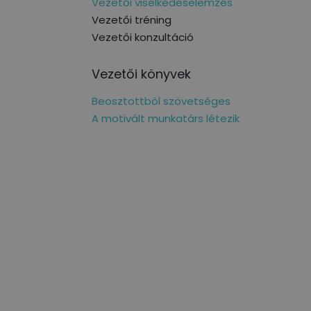
Vezetői viselkedéselemzés
Vezetői tréning
Vezetői konzultáció
Vezetői könyvek
Beosztottból szövetséges
A motivált munkatárs létezik