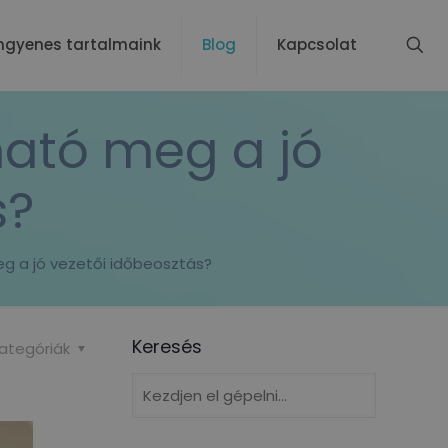
ngyenes tartalmaink
Blog
Kapcsolat
ható meg a jó
s?
eg a jó vezetői időbeosztás?
Keresés
ategóriák