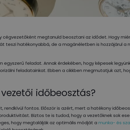
ogy cégvezetőként megtanuld beosztani az idődet. Hogy miér
t teszi hatékonyabbá, de a magánéletben is hozzájárul a
egyszerű feladat. Annak érdekében, hogy képesek legyünk k
iorizálni feladatainkat. Ebben a cikkben megmutatjuk azt, h
 vezetői időbeosztás?
 rendkívül fontos. Először is azért, mert a hatékony időbeo
 produktivitást. Biztos te is tudod, hogy a vezetőknek sok e
yeges, hogy megtalálják az optimális módját a
munka- és sz
felelő beosztásának.