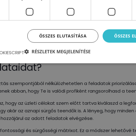
l többet is tudni a témáról, illetve további segítséget, sza
konkrét gyakorlatias válaszokat kapni? Bővítenéd eszköztár
aidat? Csatlakozz a TeamGuide Vezetői Akadémiához!
ÖSSZES ELUTASÍTÁSA
ÖSSZES 
OM
RÉSZLETEK MEGJELENÍTÉSE
OKIESCRIPT
dataidat?
ás szempontjából nélkülözhetetlen a feladatok priorizálása
nek abban, hogy Te is valódi profiként rangsorolhasd a tee
az, hogy az üzleti célokat szem előtt tartva kiválaszd a leg
agy akár az aznapi sürgős teendők is. A lényeg, hogy minde
 hozzájárul az adott feladatok elvégzése.
ntossági és sürgősségi mátrixot. Ez a módszer lehetővé te