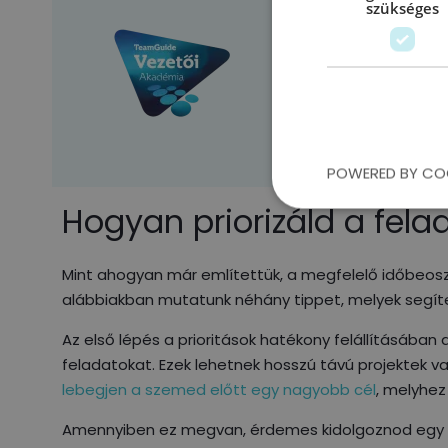
szükséges
Vezetőként szeretné
kérdéseidre pedig 
szakmai kapcsolat
CSATLAKOZ
POWERED BY CO
Hogyan priorizáld a fela
Mint ahogyan már említettük, a megfelelő időbeoszt
alábbiakban mutatunk néhány tippet, melyek segíte
Az első lépés a prioritások hatékony felállításában 
feladatokat. Ezek lehetnek hosszú távú projektek v
lebegjen a szemed előtt egy nagyobb cél
, melyhez
Amennyiben ez megvan, érdemes kidolgoznod egy fo