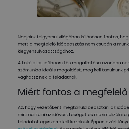
Napjaink felgyorsul világában különösen fontos, h
mert a megfelelő időbeosztás nem csupán a munká
kiegyensúlyozottságához.
A tökéletes időbeosztás megalkotása azonban nem 
számunkra ideális megoldást, meg kell tanulnunk pr
vághatsz neki a feladatnak.
Miért fontos a megfelelő
Az, hogy vezetőként megtanuld beosztani az idődet,
minimalizálni az időveszteséget és maximalizálni a
feladatot egyszerre kell kezelniük. Éppen ezért lén
szétválasztásának
és a rendelkezésre álló idő meg