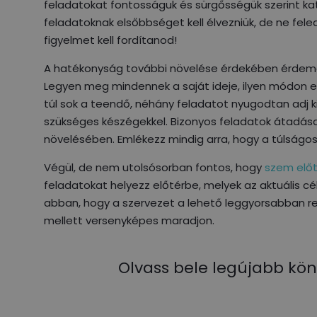
feladatokat fontosságuk és sürgősségük szerint kate
feladatoknak elsőbbséget kell élvezniük, de ne fele
figyelmet kell fordítanod!
A hatékonyság további növelése érdekében érdeme
Legyen meg mindennek a saját ideje, ilyen módon el
túl sok a teendő, néhány feladatot nyugodtan adj 
szükséges készégekkel. Bizonyos feladatok átadás
növelésében. Emlékezz mindig arra, hogy a túlság
Végül, de nem utolsósorban fontos, hogy
szem előt
feladatokat helyezz előtérbe, melyek az aktuális c
abban, hogy a szervezet a lehető leggyorsabban rea
mellett versenyképes maradjon.
Olvass bele legújabb kön