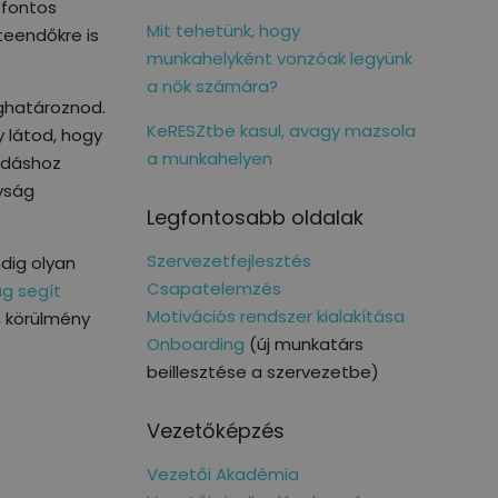
 fontos
Mit tehetünk, hogy
teendőkre is
munkahelyként vonzóak legyünk
a nők számára?
ghatároznod.
KeRESZtbe kasul, avagy mazsola
y látod, hogy
a munkahelyen
ldáshoz
yság
Legfontosabb oldalak
Szervezetfejlesztés
ndig olyan
Csapatelemzés
g segít
Motivációs rendszer kialakítása
n körülmény
Onboarding
(új munkatárs
beillesztése a szervezetbe)
Vezetőképzés
Vezetői Akadémia