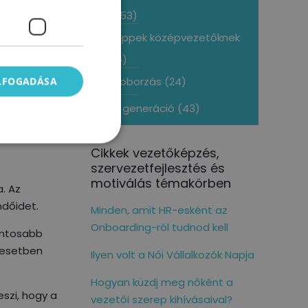
(153)
kmai
Tippek középvezetőknek
adat és
(6)
Toborzás
(24)
ELFOGADÁSA
Z generáció
(43)
Cikkek vezetőképzés,
szervezetfejlesztés és
motiválás témakörben
. Az
ndőidet.
Minden, amit HR-esként az
Onboarding-ról tudnod kell
fontosabb
n esetben
Ilyen volt a Női Vállalkozók Napja
Hogyan küzdj meg nőként a
szi, hogy a
vezetői szerep kihívásaival?