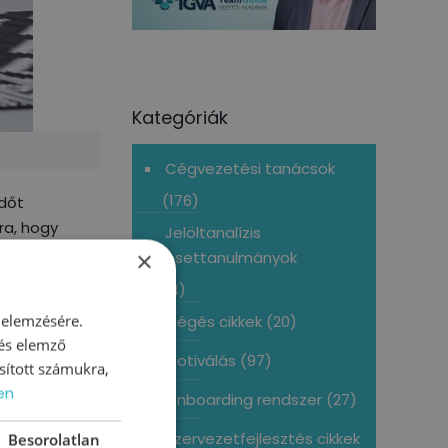
Kategóriák
Cégvezetési tanácsok
(176)
időt
ra, hogy
Jelöltanalízis
zetek
×
esettanulmányok
(4)
teszi, hogy
 elemzésére.
Kiégés cikkek
(20)
latokra és az
 és elemző
Motiválás
(97)
sított számukra,
en
Onboarding rendszer
(27)
Szervezetfejlesztés cikkek
Besorolatlan