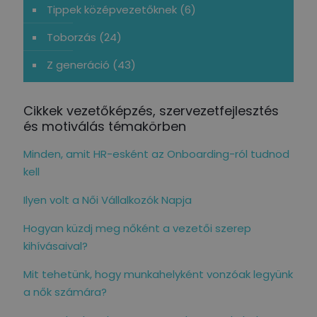
Tippek középvezetőknek
(6)
Toborzás
(24)
Z generáció
(43)
Cikkek vezetőképzés, szervezetfejlesztés
és motiválás témakörben
Minden, amit HR-esként az Onboarding-ról tudnod
kell
Ilyen volt a Női Vállalkozók Napja
Hogyan küzdj meg nőként a vezetői szerep
kihívásaival?
Mit tehetünk, hogy munkahelyként vonzóak legyünk
a nők számára?