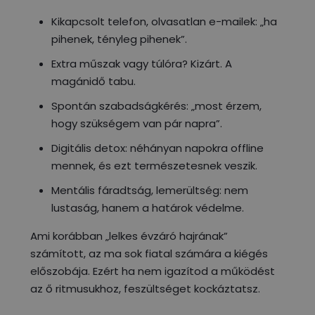
Kikapcsolt telefon, olvasatlan e-mailek: „ha
pihenek, tényleg pihenek”.
Extra műszak vagy túlóra? Kizárt. A
magánidő tabu.
Spontán szabadságkérés: „most érzem,
hogy szükségem van pár napra”.
Digitális detox: néhányan napokra offline
mennek, és ezt természetesnek veszik.
Mentális fáradtság, lemerültség: nem
lustaság, hanem a határok védelme.
Ami korábban „lelkes évzáró hajrának”
számított, az ma sok fiatal számára a kiégés
előszobája. Ezért ha nem igazítod a működést
az ő ritmusukhoz, feszültséget kockáztatsz.