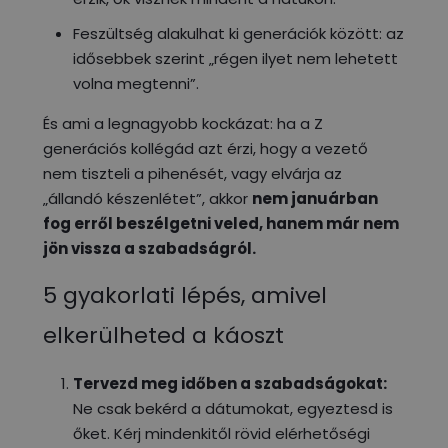
Feszültség alakulhat ki generációk között: az
idősebbek szerint „régen ilyet nem lehetett
volna megtenni”.
És ami a legnagyobb kockázat: ha a Z
generációs kollégád azt érzi, hogy a vezető
nem tiszteli a pihenését, vagy elvárja az
„állandó készenlétet”, akkor
nem januárban
fog erről beszélgetni veled, hanem már nem
jön vissza a szabadságról.
5 gyakorlati lépés, amivel
elkerülheted a káoszt
Tervezd meg időben a szabadságokat:
Ne csak bekérd a dátumokat, egyeztesd is
őket. Kérj mindenkitől rövid elérhetőségi