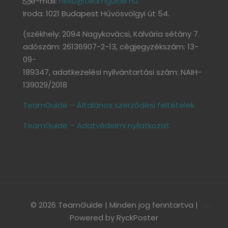
e-mail:
hello@teamguide.hu
Iroda: 1021 Budapest Hűvösvölgyi út 54.
(székhely: 2094 Nagykovácsi, Kálvária sétány 7.
adószám: 26136907-2-13, cégjegyzékszám: 13-
09-
189347, adatkezelési nyilvántartási szám: NAIH-
139029/2018
TeamGuide – Általános szerződési feltételek
TeamGuide – Adatvédelmi nyilatkozat
© 2026 TeamGuide | Minden jog fenntartva |
Powered by
RyckPoster