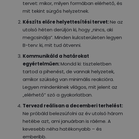
tervet: mikor, milyen formában elérhető, és
mit tekint sürgős helyzetnek.
Készíts előre helyettesítési tervet:
Ne az
utolsó héten derüljön ki, hogy „nincs, aki
megcsinálja”. Minden kulcsterületen legyen
B-terv: ki, mit tud átvenni.
Kommunikáld a határokat
egyértelműen:
Mondd ki: tiszteletben
tartod a pihenést, de vannak helyzetek,
amikor szükség van minimális reakcióra.
Legyen mindenkinek világos, mit jelent az
„elérhető” szó a gyakorlatban.
Tervezd reálisan a decemberi terhelést:
Ne próbáld belezsúfolni az év utolsó három
hetébe azt, ami januárban is ráérne. A
kevesebb néha hatékonyabb – és
emberibb.