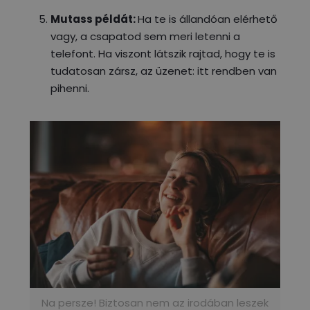
Mutass példát:
Ha te is állandóan elérhető
vagy, a csapatod sem meri letenni a
telefont. Ha viszont látszik rajtad, hogy te is
tudatosan zársz, az üzenet: itt rendben van
pihenni.
Na persze! Biztosan nem az irodában leszek