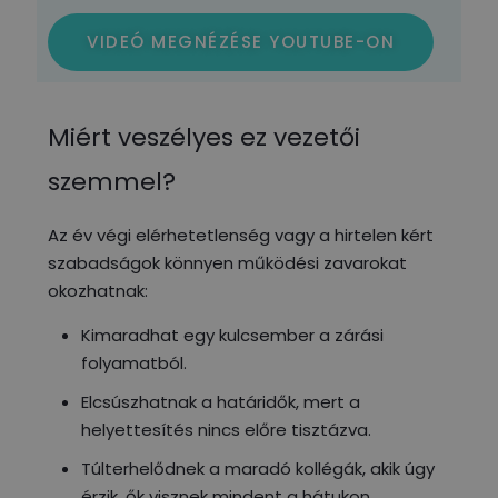
VIDEÓ MEGNÉZÉSE YOUTUBE-ON
Miért veszélyes ez vezetői
szemmel?
Az év végi elérhetetlenség vagy a hirtelen kért
szabadságok könnyen működési zavarokat
okozhatnak:
Kimaradhat egy kulcsember a zárási
folyamatból.
Elcsúszhatnak a határidők, mert a
helyettesítés nincs előre tisztázva.
Túlterhelődnek a maradó kollégák, akik úgy
érzik, ők visznek mindent a hátukon.