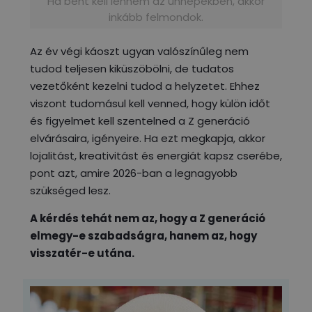
Ha bent kell lennem az ünnepekben, akkor
inkább felmondok.
Az év végi káoszt ugyan valószínűleg nem
tudod teljesen kiküszöbölni, de tudatos
vezetőként kezelni tudod a helyzetet. Ehhez
viszont tudomásul kell venned, hogy külön időt
és figyelmet kell szentelned a Z generáció
elvárásaira, igényeire. Ha ezt megkapja, akkor
lojalitást, kreativitást és energiát kapsz cserébe,
pont azt, amire 2026-ban a legnagyobb
szükséged lesz.
A kérdés tehát nem az, hogy a Z generáció
elmegy-e szabadságra, hanem az, hogy
visszatér-e utána.