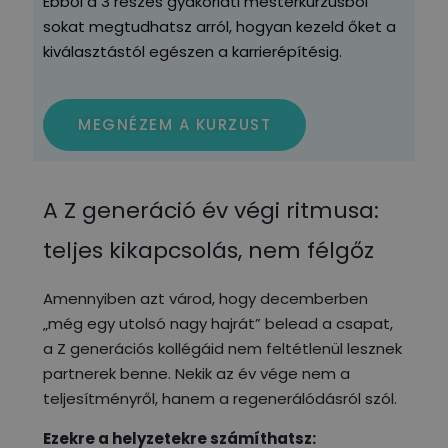
Ebből a 3 részes gyakorlati mesterkurzusból
sokat megtudhatsz arról, hogyan kezeld őket a
kiválasztástól egészen a karrierépítésig.
MEGNÉZEM A KURZUST
A Z generáció év végi ritmusa:
teljes kikapcsolás, nem félgőz
Amennyiben azt várod, hogy decemberben
„még egy utolsó nagy hajrát” belead a csapat,
a Z generációs kollégáid nem feltétlenül lesznek
partnerek benne. Nekik az év vége nem a
teljesítményről, hanem a regenerálódásról szól.
Ezekre a helyzetekre számíthatsz: