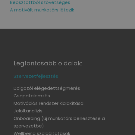
Beosztottból szövetséges
A motivált munkatárs létezik
Legfontosabb oldalak:
Szervezetfejlesztés
Dolgozói elégedettségmérés
Csapatelemzés
Motivációs rendszer kialakítása
Jelöltanalízis
Onboarding
(új munkatárs beillesztése a
szervezetbe)
Wellbeing szolgáltatások