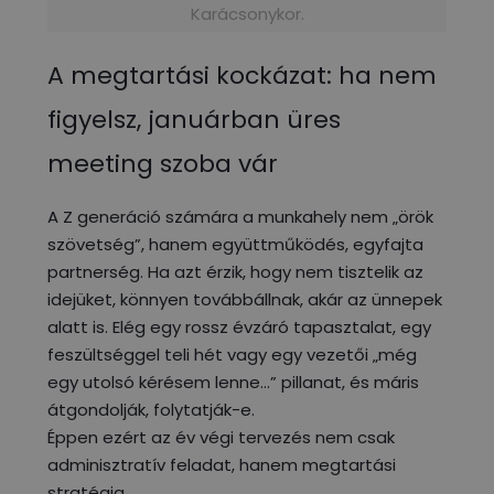
Karácsonykor.
A megtartási kockázat: ha nem
figyelsz, januárban üres
meeting szoba vár
A Z generáció számára a munkahely nem „örök
szövetség”, hanem együttműködés, egyfajta
partnerség. Ha azt érzik, hogy nem tisztelik az
idejüket, könnyen továbbállnak, akár az ünnepek
alatt is. Elég egy rossz évzáró tapasztalat, egy
feszültséggel teli hét vagy egy vezetői „még
egy utolsó kérésem lenne…” pillanat, és máris
átgondolják, folytatják-e.
Éppen ezért az év végi tervezés nem csak
adminisztratív feladat, hanem megtartási
stratégia.