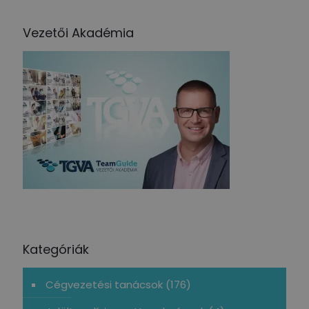
Vezetői Akadémia
Kategóriák
Cégvezetési tanácsok
(176)