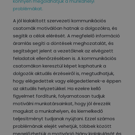
könnyen megoldhatjuk a munkahelyi
problémákat.
A jól kialakított szervezeti kommunikációs
csatornák motiválóan hatnak a dolgozókra, és
segítik a célok elérését. A megfelelő információ
áramlás segíti a döntések meghozatalát, és
segítséget jelent a vezetőknek az elvégzett
feladatok ellenőrzésében is. A kommunikációs
csatornákon keresztül képet kaphatunk a
dolgozók aktuális érzéseiről is, megtudhatjuk,
hogy elégedettek vagy elégedetlenek-e éppen
az aktuális helyzetükkel. Ha ezekre kellő
figyelmet fordítunk, folyamatosan tudjuk
motiválni munkatársainkat, hogy jól érezzék
magukat a munkahelyen, és kiemelkedő
teljesítményt tudjanak nyújtani. Ezzel számos
problémának elejét vehetjük, többek között
megelőzhetjük a motiváció hiány kialakulását és