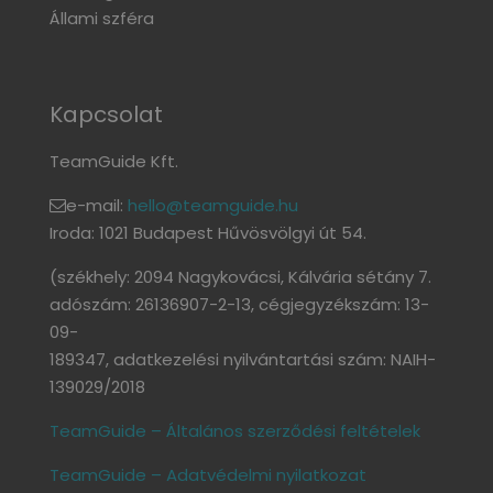
Állami szféra
Kapcsolat
TeamGuide Kft.
e-mail:
hello@teamguide.hu
Iroda: 1021 Budapest Hűvösvölgyi út 54.
(székhely: 2094 Nagykovácsi, Kálvária sétány 7.
adószám: 26136907-2-13, cégjegyzékszám: 13-
09-
189347, adatkezelési nyilvántartási szám: NAIH-
139029/2018
TeamGuide – Általános szerződési feltételek
TeamGuide – Adatvédelmi nyilatkozat