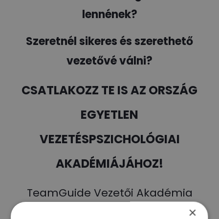
lennének?
Szeretnél sikeres és szerethető
vezetővé válni?
CSATLAKOZZ TE IS AZ ORSZÁG
EGYETLEN
VEZETÉSPSZICHOLÓGIAI
AKADÉMIÁJÁHOZ!
TeamGuide Vezetői Akadémia
×
Kaszás Péterrel