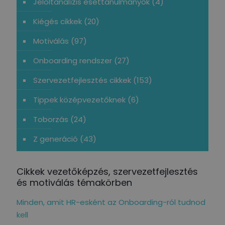
Jelöltanalízis esettanulmányok
(4)
Kiégés cikkek
(20)
Motiválás
(97)
Onboarding rendszer
(27)
Szervezetfejlesztés cikkek
(153)
Tippek középvezetőknek
(6)
Toborzás
(24)
Z generáció
(43)
Cikkek vezetőképzés, szervezetfejlesztés
és motiválás témakörben
Minden, amit HR-esként az Onboarding-ról tudnod
kell