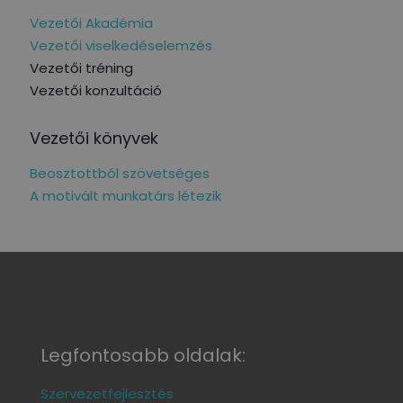
Vezetői Akadémia
Vezetői viselkedéselemzés
Vezetői tréning
Vezetői konzultáció
Vezetői könyvek
Beosztottból szövetséges
A motivált munkatárs létezik
Legfontosabb oldalak:
Szervezetfejlesztés