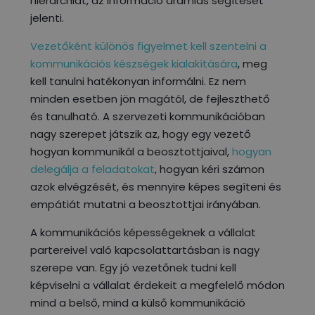
hierarchiát, az információ áramlás segítését
jelenti.
Vezetőként különös figyelmet kell szentelni a
kommunikációs készségek kialakítására
, meg
kell tanulni hatékonyan informálni. Ez nem
minden esetben jön magától, de fejleszthető
és tanulható. A szervezeti kommunikációban
nagy szerepet játszik az, hogy egy vezető
hogyan kommunikál a beosztottjaival,
hogyan
delegálja a feladatokat
, hogyan kéri számon
azok elvégzését, és mennyire képes segíteni és
empátiát mutatni a beosztottjai irányában.
A kommunikációs képességeknek a vállalat
partereivel való kapcsolattartásban is nagy
szerepe van. Egy jó vezetőnek tudni kell
képviselni a vállalat érdekeit a megfelelő módon
mind a belső, mind a külső kommunikáció