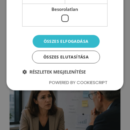
Besorolatlan
Mit tehetsz középvezetőként, ha a
csapatod akadályozza a
ÖSSZES ELFOGADÁSA
végrehajtást?
ÖSSZES ELUTASÍTÁSA
Tovább olvasom
RÉSZLETEK MEGJELENÍTÉSE
POWERED BY COOKIESCRIPT