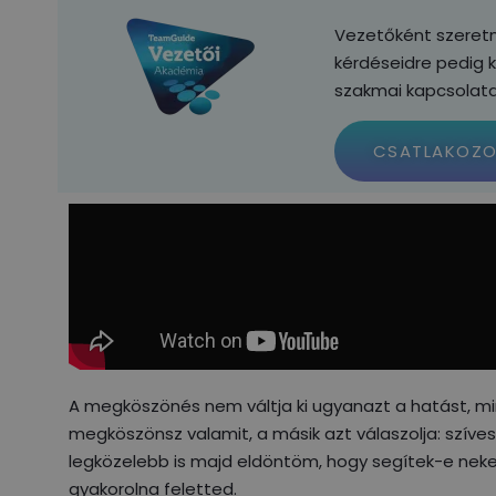
Vezetőként szeretné
kérdéseidre pedig 
szakmai kapcsolat
CSATLAKOZ
A megköszönés nem váltja ki ugyanazt a hatást, min
megköszönsz valamit, a másik azt válaszolja: szíve
legközelebb is majd eldöntöm, hogy segítek-e neked
gyakorolna feletted.