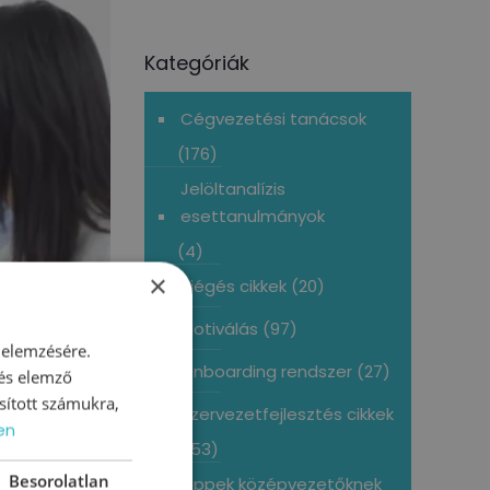
Kategóriák
Cégvezetési tanácsok
(176)
Jelöltanalízis
esettanulmányok
(4)
×
Kiégés cikkek
(20)
Motiválás
(97)
 elemzésére.
Onboarding rendszer
(27)
 és elemző
sított számukra,
Szervezetfejlesztés cikkek
en
(153)
Besorolatlan
Tippek középvezetőknek