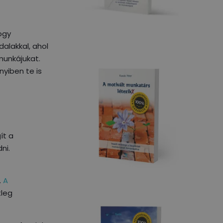
ogy
alakkal, ahol
munkájukat.
yiben te is
ít a
ni.
.
A
tleg