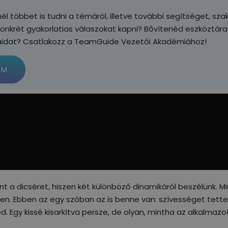
l többet is tudni a témáról, illetve további segítséget, sza
konkrét gyakorlatias válaszokat kapni? Bővítenéd eszköztár
aidat? Csatlakozz a TeamGuide Vezetői Akadémiához!
OM
t a dicséret, hiszen két különböző dinamikáról beszélünk. M
sen. Ebben az egy szóban az is benne van: szívességet tett
. Egy kissé kisarkítva persze, de olyan, mintha az alkalmazo