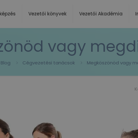
képzés
Vezetői könyvek
Vezetői Akadémia
I
zönöd vagy megdi
Blog
Cégvezetési tanácsok
Megköszönöd vagy m
K