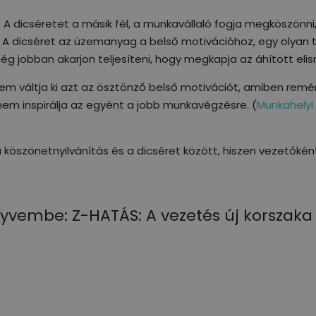
A dicséretet a másik fél, a munkavállaló fogja megköszönni
 A dicséret az üzemanyag a belső motivációhoz, egy olyan t
ég jobban akarjon teljesíteni, hogy megkapja az áhított eli
m váltja ki azt az ösztönző belső motivációt, amiben remé
nem inspirálja az egyént a jobb munkavégzésre. (
Munkahelyi
 köszönetnyilvánítás és a dicséret között, hiszen vezetőként
yvembe: Z-HATÁS: A vezetés új korszaka