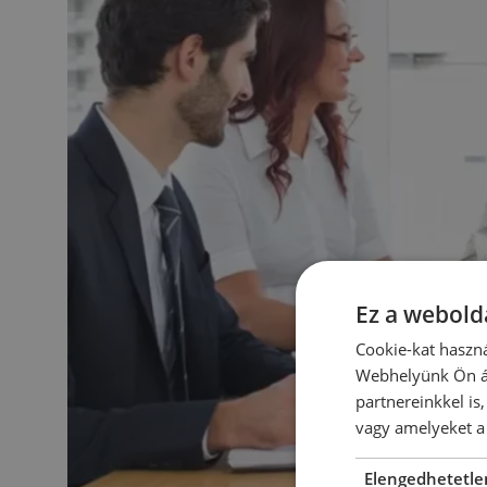
Ez a webolda
Cookie-kat haszná
Webhelyünk Ön ál
partnereinkkel is
vagy amelyeket a 
Elengedhetetle