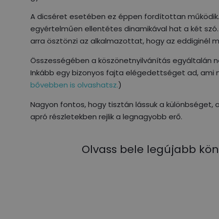
A dicséret esetében ez éppen fordítottan működik. 
egyértelműen ellentétes dinamikával hat a két szó.
arra ösztönzi az alkalmazottat, hogy az eddiginél m
Összességében a köszönetnyilvánítás egyáltalán ne
Inkább egy bizonyos fajta elégedettséget ad, ami 
bővebben is olvashatsz.
)
Nagyon fontos, hogy tisztán lássuk a különbséget, a
apró részletekben rejlik a legnagyobb erő.
Olvass bele legújabb kön