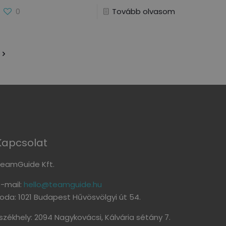
0
Tovább olvasom
Kapcsolat
eamGuide Kft.
-mail:
hello@teamguide.hu
roda: 1021 Budapest Hűvösvölgyi út 54.
székhely: 2094 Nagykovácsi, Kálvária sétány 7.