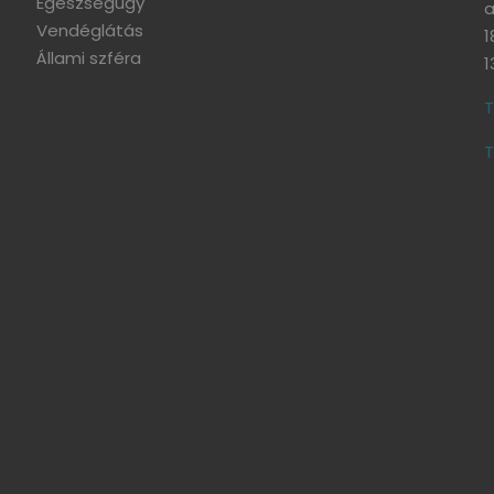
Egészségügy
a
Vendéglátás
1
Állami szféra
1
T
T