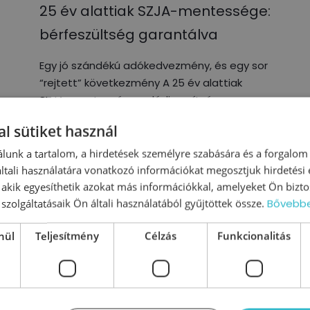
25 év alattiak SZJA-mentessége:
bérfeszültség garantálva
Egy jó szándékú adókedvezmény, és egy sor
“rejtett” következmény A 25 év alattiak
SZJA-mentessége valódi segítség a
fiataloknak, de közben feszültséget hoz a
l sütiket használ
csapatba, újratervezi a
lunk a tartalom, a hirdetések személyre szabására és a forgalom
tali használatára vonatkozó információkat megosztjuk hirdetési
1
Tovább olvasom
, akik egyesíthetik azokat más információkkal, amelyeket Ön bizto
szolgáltatásaik Ön általi használatából gyűjtöttek össze.
Bővebb
nül
Teljesítmény
Célzás
Funkcionalitás