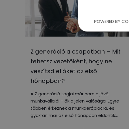
POWERED BY CO
Z generáció a csapatban – Mit
tehetsz vezetőként, hogy ne
veszítsd el őket az első
hónapban?
A Z generáció tagjai már nem a jövő
munkavállalói – ők a jelen valósága. Egyre
többen érkeznek a munkaerőpiacra, és
gyakran már az első hónapban eldöntik: