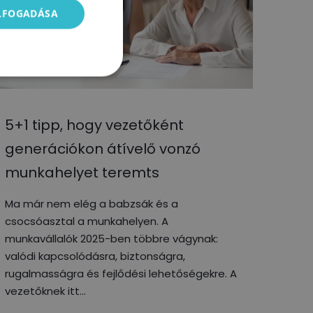
ELFOGADÁSA
5+1 tipp, hogy vezetőként
generációkon átívelő vonzó
munkahelyet teremts
Ma már nem elég a babzsák és a
csocsóasztal a munkahelyen. A
munkavállalók 2025-ben többre vágynak:
valódi kapcsolódásra, biztonságra,
rugalmasságra és fejlődési lehetőségekre. A
vezetőknek itt