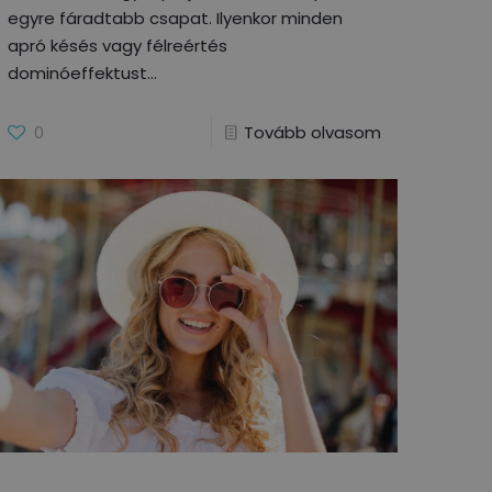
egyre fáradtabb csapat. Ilyenkor minden
apró késés vagy félreértés
dominóeffektust
0
Tovább olvasom