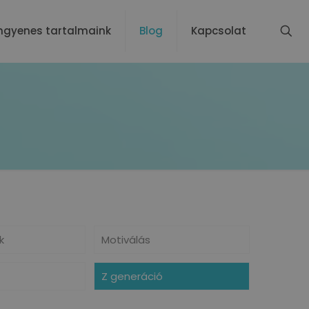
ngyenes tartalmaink
Blog
Kapcsolat
k
Motiválás
Z generáció