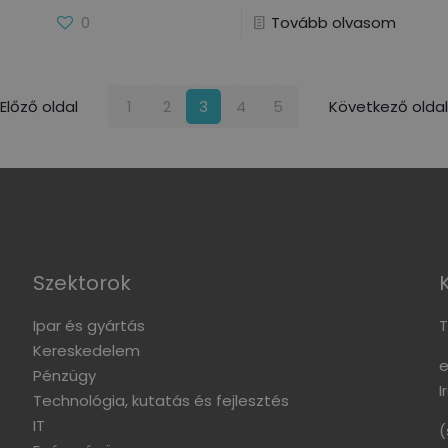
0
Tovább olvasom
Előző oldal
1
2
3
4
5
Következő oldal
Szektorok
Ipar és gyártás
T
Kereskedelem
e
Pénzügy
I
Technológia, kutatás és fejlesztés
IT
(