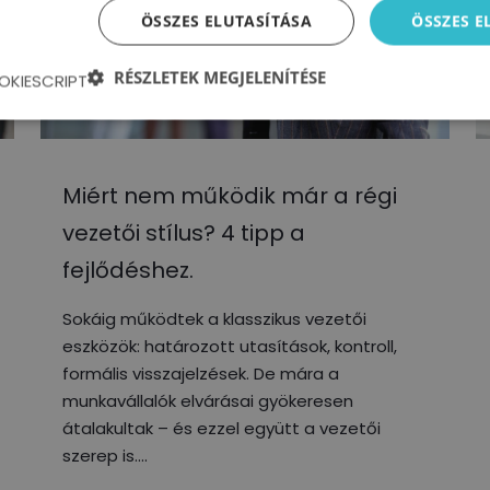
ÖSSZES ELUTASÍTÁSA
ÖSSZES 
RÉSZLETEK MEGJELENÍTÉSE
OKIESCRIPT
Miért nem működik már a régi
vezetői stílus? 4 tipp a
fejlődéshez.
Sokáig működtek a klasszikus vezetői
eszközök: határozott utasítások, kontroll,
formális visszajelzések. De mára a
munkavállalók elvárásai gyökeresen
átalakultak – és ezzel együtt a vezetői
szerep is.