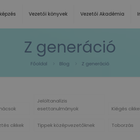
képzés
Vezetői könyvek
Vezetői Akadémia
I
Z generáció
Főoldal
Blog
Z generáció
Jelöltanalízis
nácsok
esettanulmányok
Kiégés cikke
ztés cikkek
Tippek középvezetőknek
Toborzás