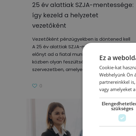
25 év alattiak SZJA-mentessége:
így kezeld a helyzetet
vezetőként
Vezetőként pénzügyekben is döntened kell
A 25 év alattiak SZJA-mentessége pénzügyi
előnyt ad a fiatal munkavállalóknak, de
Ez a webolda
közben olyan feszültségeket indít el a
Cookie-kat haszná
szervezetben, amelyek kezelés
Webhelyünk Ön ál
partnereinkkel is
0
Tovább olvasom
vagy amelyeket a 
Elengedhetetle
szükséges