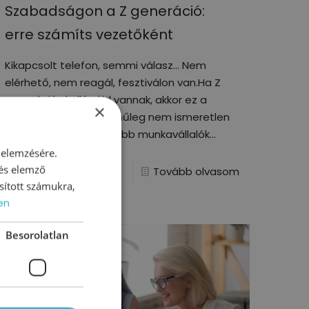
Szabadságon a Z generáció:
erre számíts vezetőként
Kikapcsolt telefon, semmi válasz… Nem
elérhető, nem reagál, fesztiválon van.Ha Z
generációs kollégáid vannak, akkor ez a
×
jelenet nyáron valószínűleg nem ismeretlen
számodra. A legfiatalabb munkavállalók
 elemzésére.
 és elemző
0
Tovább olvasom
sított számukra,
en
Besorolatlan