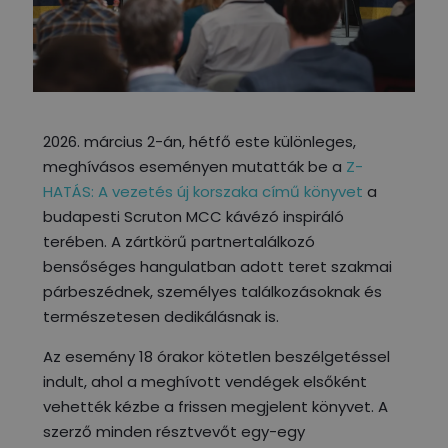
2026. március 2-án, hétfő este különleges,
meghívásos eseményen mutatták be a
Z-
HATÁS: A vezetés új korszaka című könyvet
a
budapesti Scruton MCC kávézó inspiráló
terében. A zártkörű partnertalálkozó
bensőséges hangulatban adott teret szakmai
párbeszédnek, személyes találkozásoknak és
természetesen dedikálásnak is.
Az esemény 18 órakor kötetlen beszélgetéssel
indult, ahol a meghívott vendégek elsőként
vehették kézbe a frissen megjelent könyvet. A
szerző minden résztvevőt egy-egy