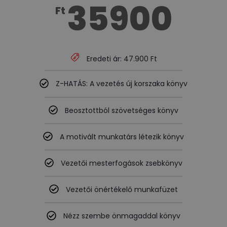
35900
Ft
Eredeti ár: 47.900 Ft
Z-HATÁS: A vezetés új korszaka könyv
Beosztottból szövetséges könyv
A motivált munkatárs létezik könyv
Vezetői mesterfogások zsebkönyv
Vezetői önértékelő munkafüzet
Nézz szembe önmagaddal könyv