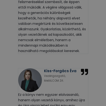
felismerésekkel szembesít, de éppen
ettől működik. A végére világossá válik,
hogy a generációs különbségek
kezelhetők, ha néhány alapvető elvet
valóban megértünk és következetesen
alkalmazunk. Gyakorlatias, közérthető, és
olyan vezetőknek ad kapaszkodót, akik
nemcsak elméletben, hanem a
mindennapi működésükben is
használható megoldásokat keresnek.
Kiss-Forgács Éva
Vezérigazgató,
MetALCOM Zrt.
Ez a könyv nem egyszer elolvasandó,
hanem olyan vezetői könyv, amihez újra
és újra vissza lehet nyúlni egy-egy