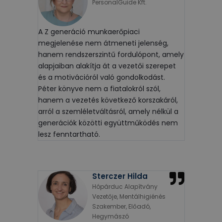
PersonalGuide Kft.
A Z generáció munkaerőpiaci
megjelenése nem átmeneti jelenség,
hanem rendszerszintű fordulópont, amely
alapjaiban alakítja át a vezetői szerepet
és a motivációról való gondolkodást.
Péter könyve nem a fiatalokról szól,
hanem a vezetés következő korszakáról,
arról a szemléletváltásról, amely nélkül a
generációk közötti együttműködés nem
lesz fenntartható.
Sterczer Hilda
Hópárduc Alapítvány
Vezetője, Mentálhigiénés
Szakember, Előadó,
Hegymászó