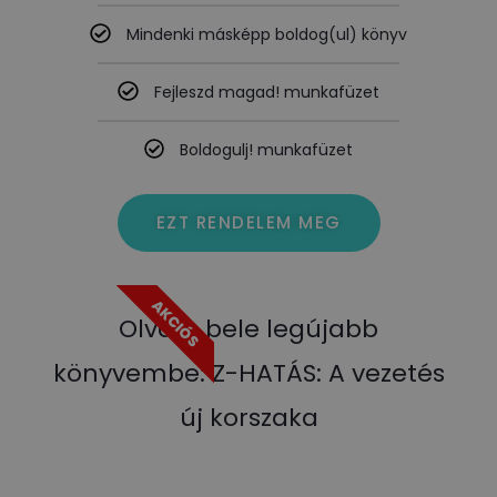
Mindenki másképp boldog(ul) könyv
Fejleszd magad! munkafüzet
Boldogulj! munkafüzet
EZT RENDELEM MEG
AKCIÓS
Olvass bele legújabb
könyvembe: Z-HATÁS: A vezetés
új korszaka