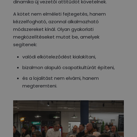
dinamika új vezetői attitűdöt követelnek.
A kötet nem elméleti fejtegetés, hanem
kézzelfogható, azonnal alkalmazható
módszereket kínál. Olyan gyakorlati
megközelítéseket mutat be, amelyek
segítenek:
valódi elköteleződést kialakítani,
bizalmon alapuló csapatkultúrát építeni,
és a lojalitást nem elvárni, hanem
megteremteni.