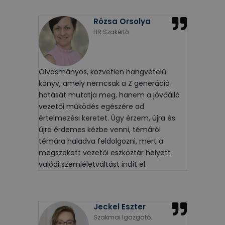
Rózsa Orsolya
HR Szakértő
Olvasmányos, közvetlen hangvételű
könyv, amely nemcsak a Z generáció
hatását mutatja meg, hanem a jövőálló
vezetői működés egészére ad
értelmezési keretet. Úgy érzem, újra és
újra érdemes kézbe venni, témáról
témára haladva feldolgozni, mert a
megszokott vezetői eszköztár helyett
valódi szemléletváltást indít el.
Jeckel Eszter
Szakmai Igazgató,