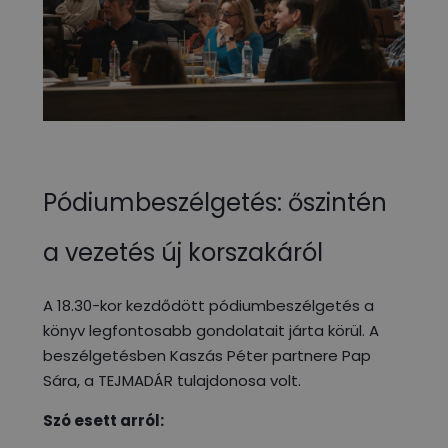
Pódiumbeszélgetés: őszintén
a vezetés új korszakáról
A 18.30-kor kezdődött pódiumbeszélgetés a
könyv legfontosabb gondolatait járta körül. A
beszélgetésben Kaszás Péter partnere Pap
Sára, a TEJMADÁR tulajdonosa volt.
Szó esett arról: