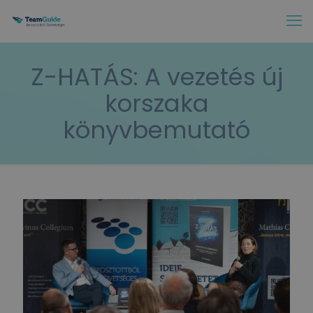
Z-HATÁS: A vezetés új
korszaka
könyvbemutató