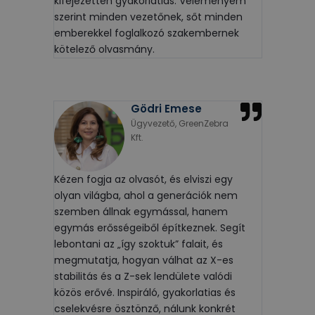
kifejezetten gyakorlatias. Véleményem
szerint minden vezetőnek, sőt minden
emberekkel foglalkozó szakembernek
kötelező olvasmány.
Gödri Emese
Ügyvezető, GreenZebra
Kft.
Kézen fogja az olvasót, és elviszi egy
olyan világba, ahol a generációk nem
szemben állnak egymással, hanem
egymás erősségeiből építkeznek. Segít
lebontani az „így szoktuk” falait, és
megmutatja, hogyan válhat az X-es
stabilitás és a Z-sek lendülete valódi
közös erővé. Inspiráló, gyakorlatias és
cselekvésre ösztönző, nálunk konkrét