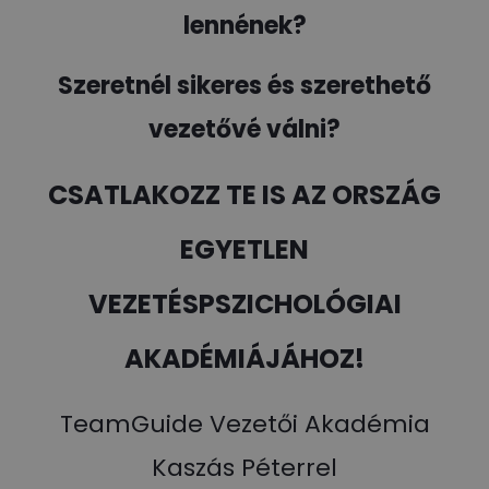
lennének?
Szeretnél sikeres és szerethető
vezetővé válni?
CSATLAKOZZ TE IS AZ ORSZÁG
EGYETLEN
VEZETÉSPSZICHOLÓGIAI
AKADÉMIÁJÁHOZ!
TeamGuide Vezetői Akadémia
Kaszás Péterrel