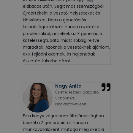
elakadás után. Segít más szemszögből
újraértékelni a vezetői helyzeteket és
kihívásokat. Nem a generációs
különbségekről szól, hanem azokról a
problémákról, amelyek az X generáció
kötelességtudata miatt sokáig rejtve
maradtak. Azoknak a vezetőknek ajánlom,
akik fejlődni akarnak, és hajlandóak
őszintén tükörbe nézni.
Nagy Anita
Üzletfejlesztési Igazgató,
Schönherz
Iskolaszövetkezet
Ez a könyv végre nem általánosságban
beszél a Z generációról, hanem
munkavállalóként mutatja meg őket: a