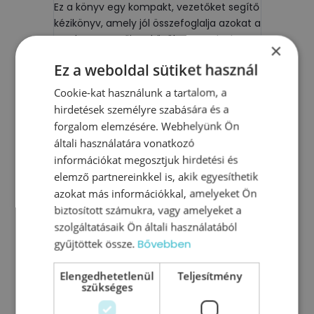
Ez a könyv egy kompakt, vezetőket segítő
kézikönyv, amely jól összefoglalja azokat a
modern vezetői eszközöket, amelyek
×
valóban működnek a hétköznapokban.
Ez a weboldal sütiket használ
Különösen értékesnek tartom, hogy nem
elméleti szinten marad, hanem
Cookie-kat használunk a tartalom, a
kézzelfogható mondatokat és
hirdetések személyre szabására és a
megoldásokat ad a vezetői helyzetekhez.
forgalom elemzésére. Webhelyünk Ön
Nemcsak a Z generáció megtartását
általi használatára vonatkozó
támogatja, hanem segít egy olyan
információkat megosztjuk hirdetési és
munkahelyi környezet kialakításában is,
elemző partnereinkkel is, akik egyesíthetik
ahol hosszú távon minden generáció
azokat más információkkal, amelyeket Ön
jobban tud működni.
biztosított számukra, vagy amelyeket a
szolgáltatásaik Ön általi használatából
gyűjtöttek össze.
Bővebben
Koronczai Rita
Soul In Business -
Elengedhetetlenül
Teljesítmény
szükséges
Leadership Development,
Business Coaching