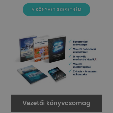
A KÖNYVET SZERETNÉM
Vezetői könyvcsomag