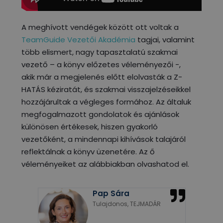
A meghívott vendégek között ott voltak a
TeamGuide Vezetői Akadémia
tagjai, valamint
több elismert, nagy tapasztalatú szakmai
vezető – a könyv előzetes véleményezői -,
akik már a megjelenés előtt elolvasták a Z-
HATÁS kéziratát, és szakmai visszajelzéseikkel
hozzájárultak a végleges formához. Az általuk
megfogalmazott gondolatok és ajánlások
különösen értékesek, hiszen gyakorló
vezetőként, a mindennapi kihívások talajáról
reflektálnak a könyv üzenetére. Az ő
véleményeiket az alábbiakban olvashatod el.
Pap Sára
Tulajdonos, TEJMADÁR