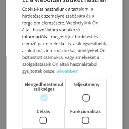
Cookie-kat használunk a tartalom, a
hirdetések személyre szabására és a
forgalom elemzésére. Webhelyünk Ön
általi használatára vonatkozó
információkat megosztjuk hirdetési és
elemző partnereinkkel is, akik egyesíthetik
azokat más információkkal, amelyeket Ön
biztosított számukra, vagy amelyeket a
szolgáltatásaik Ön általi használatából
A nyugtázás szerepe a one-to-
gyűjtöttek össze.
Bővebben
one beszélgetésekben
Elengedhetetlenül
Teljesítmény
szükséges
A nyugtázás egy konkrét kommunikációs
eszköz a one-to-one beszélgetésekben. A
célja az, hogy visszajelezd a másiknak, hogy
Célzás
Funkcionalitás
érted, amit mond, és követed a
gondolatmenetét. Ez az