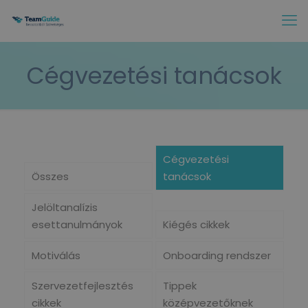
Cégvezetési tanácsok
Cégvezetési
Összes
tanácsok
Jelöltanalízis
esettanulmányok
Kiégés cikkek
Motiválás
Onboarding rendszer
Szervezetfejlesztés
Tippek
cikkek
középvezetőknek