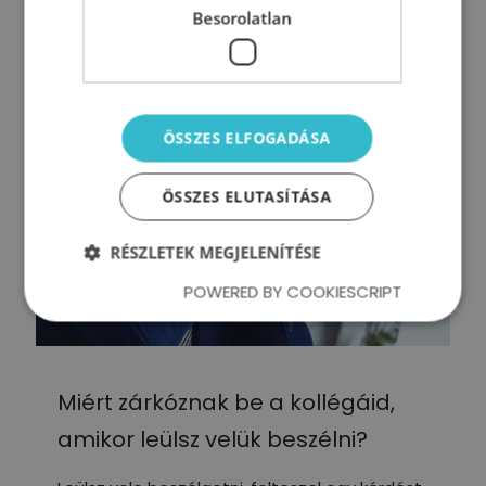
Besorolatlan
0
Tovább olvasom
ÖSSZES ELFOGADÁSA
ÖSSZES ELUTASÍTÁSA
RÉSZLETEK MEGJELENÍTÉSE
POWERED BY COOKIESCRIPT
Miért zárkóznak be a kollégáid,
amikor leülsz velük beszélni?