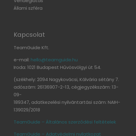
Vendéglátás
Állami szféra
Kapcsolat
TeamGuide Kft.
e-mail:
hello@teamguide.hu
Iroda: 1021 Budapest Hűvösvölgyi út 54.
(székhely: 2094 Nagykovácsi, Kálvária sétány 7.
adószám: 26136907-2-13, cégjegyzékszám: 13-
09-
189347, adatkezelési nyilvántartási szám: NAIH-
139029/2018
TeamGuide – Általános szerződési feltételek
TeamGuide – Adatvédelmi nyilatkozat