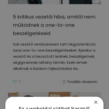
5 kritikus vezetői hiba, amitől nem
működnek a one-to-one
beszélgetéseid
Sok vezető rendszeresen tart négyszemközti,
azaz one-to-one beszélgetéseket. Ilyenkor a
vezető és a beosztott leülnek, beszélgetnek,
végigmennek néhány témán. Ezek remek
alkalmak a bizalom fejlesztésére és
0
Tovább olvasom
×
Ez a weboldal sütiket használ