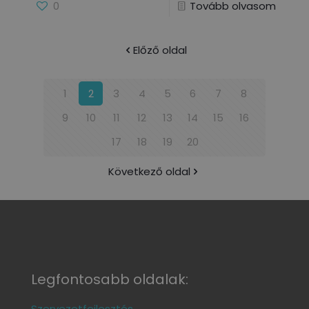
0
Tovább olvasom
Előző oldal
1
2
3
4
5
6
7
8
9
10
11
12
13
14
15
16
17
18
19
20
Következő oldal
Legfontosabb oldalak:
Szervezetfejlesztés