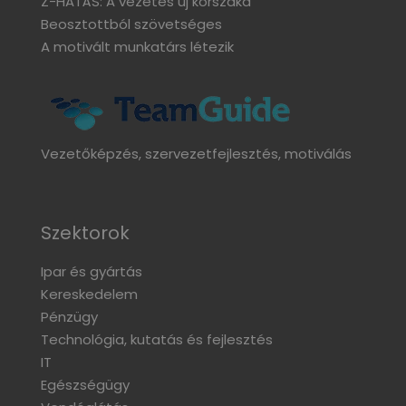
Z-HATÁS: A vezetés új korszaka
Beosztottból szövetséges
A motivált munkatárs létezik
Vezetőképzés, szervezetfejlesztés, motiválás
Szektorok
Ipar és gyártás
Kereskedelem
Pénzügy
Technológia, kutatás és fejlesztés
IT
Egészségügy