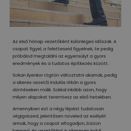
Az első hónap vezetőként különleges időszak. A
csapat figyel, a feletteseid figyelnek, te pedig
próbálod megtalálni az egyensúlyt a gyors
eredmények és a tudatos építkezés között.
Sokan ilyenkor rögtön változtatni akarnak, pedig
a sikeres vezetői indulás ritkán a gyors
döntéseken múlik. Sokkal inkább azon, hogy
milyen alapokat teremtesz az első hetekben.
Amennyiben ezt a négy lépést tudatosan
végigviszed, jelentősen növeled az esélyét
annak, hogy a csapat elfogadjon, bízzon
benned, és vezetőként is sikeresen indulj.