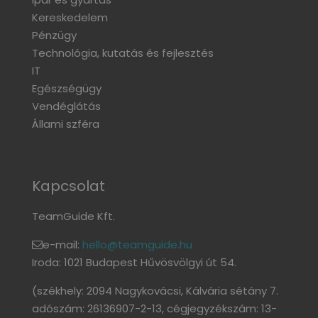
Kereskedelem
Pénzügy
Technológia, kutatás és fejlesztés
IT
Egészségügy
Vendéglátás
Állami szféra
Kapcsolat
TeamGuide Kft.
e-mail:
hello@teamguide.hu
Iroda: 1021 Budapest Hűvösvölgyi út 54.
(székhely: 2094 Nagykovácsi, Kálvária sétány 7.
adószám: 26136907-2-13, cégjegyzékszám: 13-