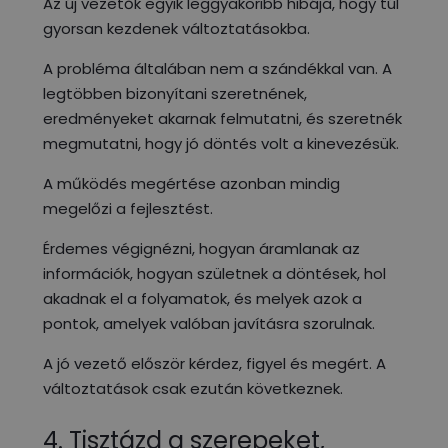
Az új vezetők egyik leggyakoribb hibája, hogy túl
gyorsan kezdenek változtatásokba.
A probléma általában nem a szándékkal van. A
legtöbben bizonyítani szeretnének,
eredményeket akarnak felmutatni, és szeretnék
megmutatni, hogy jó döntés volt a kinevezésük.
A működés megértése azonban mindig
megelőzi a fejlesztést.
Érdemes végignézni, hogyan áramlanak az
információk, hogyan születnek a döntések, hol
akadnak el a folyamatok, és melyek azok a
pontok, amelyek valóban javításra szorulnak.
A jó vezető először kérdez, figyel és megért. A
változtatások csak ezután következnek.
4. Tisztázd a szerepeket,