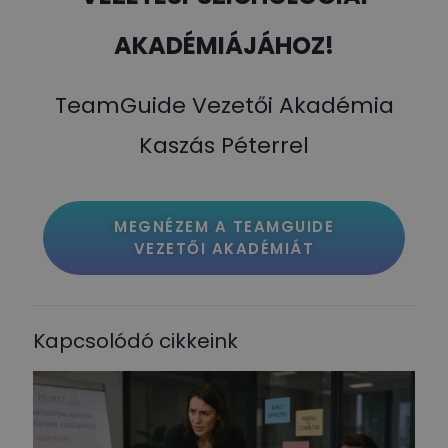
AKADÉMIÁJÁHOZ!
TeamGuide Vezetői Akadémia
Kaszás Péterrel
MEGNÉZEM A TEAMGUIDE
VEZETŐI AKADÉMIÁT
Kapcsolódó cikkeink