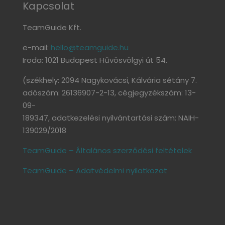
Kapcsolat
TeamGuide Kft.
e-mail:
hello@teamguide.hu
Iroda: 1021 Budapest Hűvösvölgyi út 54.
(székhely: 2094 Nagykovácsi, Kálvária sétány 7.
adószám: 26136907-2-13, cégjegyzékszám: 13-
09-
189347, adatkezelési nyilvántartási szám: NAIH-
139029/2018
TeamGuide – Általános szerződési feltételek
TeamGuide – Adatvédelmi nyilatkozat