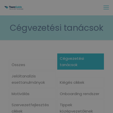
Cégvezetési tanácsok
Cégvezetési
Összes
tanácsok
Jelöltanalízis
esettanulmányok
Kiégés cikkek
Motiválás
Onboarding rendszer
Szervezetfejlesztés
Tippek
cikkek
középvezetőknek