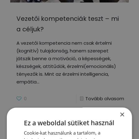
Vezetői kompetenciák teszt – mi
a céljuk?
A vezetői kompetencia nem csak értelmi
(kognitív) tulajdonság, hanem szerepet
játszik benne a motiváció, a képességek,
készségek, attitűdök, érzelmi(emocionális)
tényezők is. Mint az érzelmi intelligencia,
empátia
0
Tovább olvasom
×
Ez a weboldal sütiket használ
Cookie-kat használunk a tartalom, a