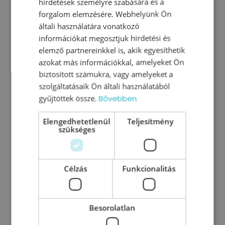
hirdetések személyre szabására és a
forgalom elemzésére. Webhelyünk Ön
általi használatára vonatkozó
információkat megosztjuk hirdetési és
elemző partnereinkkel is, akik egyesíthetik
azokat más információkkal, amelyeket Ön
biztosított számukra, vagy amelyeket a
szolgáltatásaik Ön általi használatából
gyűjtöttek össze.
Bővebben
Vezetői tréning – TeamGuide®
Elengedhetetlenül
Teljesítmény
Training
szükséges
A vezető nem születik, hanem azzá válik. Nem
ritka, hogy a vezetői tréningen való részvétel
Célzás
Funkcionalitás
magának a vezetőnek a fejlődési igénye, és
nem a cég küldi
Besorolatlan
0
Tovább olvasom