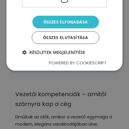
ÖSSZES ELFOGADÁSA
ÖSSZES ELUTASÍTÁSA
RÉSZLETEK MEGJELENÍTÉSE
POWERED BY COOKIESCRIPT
Vezetői kompetenciák – amitől
szárnyra kap a cég
Elmúltak az idők, amikor a vezető egymaga a
modern, elegáns sarokirodájában ülve,