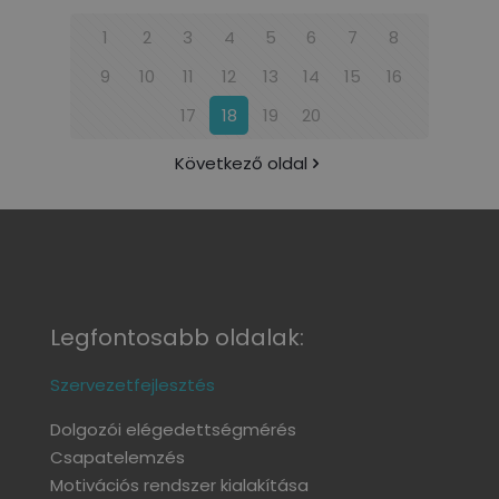
1
2
3
4
5
6
7
8
9
10
11
12
13
14
15
16
17
18
19
20
Következő oldal
Legfontosabb oldalak:
Szervezetfejlesztés
Dolgozói elégedettségmérés
Csapatelemzés
Motivációs rendszer kialakítása