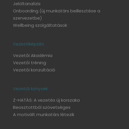
Jelöltanalízis
Onboarding
(új munkatárs beillesztése a
szervezetbe)
Wellbeing szolgáltatások
Vezetőképzés
Vezetői Akadémia
Vezetői tréning
Vezetői konzultáció
Vezetői könyvek:
Z-HATÁS: A vezetés új korszaka
Beosztottból szövetséges
A motivált munkatárs létezik