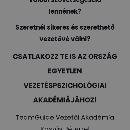
lennének?
Szeretnél sikeres és szerethető
vezetővé válni?
CSATLAKOZZ TE IS AZ ORSZÁG
EGYETLEN
VEZETÉSPSZICHOLÓGIAI
AKADÉMIÁJÁHOZ!
TeamGuide Vezetői Akadémia
Kaszás Péterrel