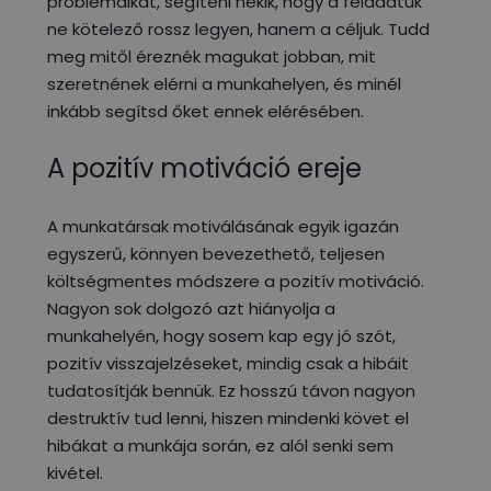
problémáikat, segíteni nekik, hogy a feladatuk
ne kötelező rossz legyen, hanem a céljuk. Tudd
meg mitől éreznék magukat jobban, mit
szeretnének elérni a munkahelyen, és minél
inkább segítsd őket ennek elérésében.
A pozitív motiváció ereje
A munkatársak motiválásának egyik igazán
egyszerű, könnyen bevezethető, teljesen
költségmentes módszere a pozitív motiváció.
Nagyon sok dolgozó azt hiányolja a
munkahelyén, hogy sosem kap egy jó szót,
pozitív visszajelzéseket, mindig csak a hibáit
tudatosítják bennük. Ez hosszú távon nagyon
destruktív tud lenni, hiszen mindenki követ el
hibákat a munkája során, ez alól senki sem
kivétel.