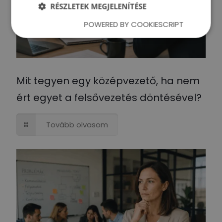
RÉSZLETEK MEGJELENÍTÉSE
POWERED BY COOKIESCRIPT
Mit tegyen egy középvezető, ha nem
ért egyet a felsővezetés döntésével?
Tovább olvasom