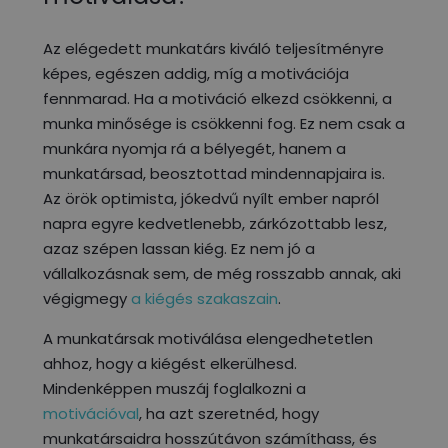
Az elégedett munkatárs kiváló teljesítményre
képes, egészen addig, míg a motivációja
fennmarad. Ha a motiváció elkezd csökkenni, a
munka minősége is csökkenni fog. Ez nem csak a
munkára nyomja rá a bélyegét, hanem a
munkatársad, beosztottad mindennapjaira is.
Az örök optimista, jókedvű nyílt ember napról
napra egyre kedvetlenebb, zárkózottabb lesz,
azaz szépen lassan kiég. Ez nem jó a
vállalkozásnak sem, de még rosszabb annak, aki
végigmegy
a kiégés szakaszain
.
A munkatársak motiválása elengedhetetlen
ahhoz, hogy a kiégést elkerülhesd.
Mindenképpen muszáj foglalkozni a
motivációval
, ha azt szeretnéd, hogy
munkatársaidra hosszútávon számíthass, és