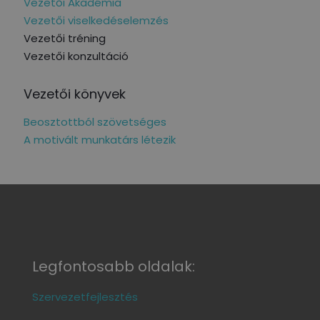
Vezetői Akadémia
Vezetői viselkedéselemzés
Vezetői tréning
Vezetői konzultáció
Vezetői könyvek
Beosztottból szövetséges
A motivált munkatárs létezik
Legfontosabb oldalak:
Szervezetfejlesztés