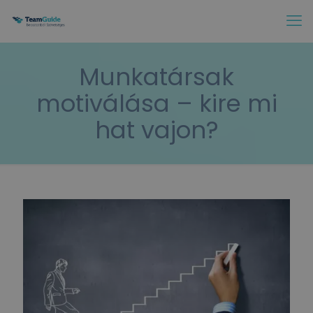
Munkatársak
motiválása – kire mi
hat vajon?