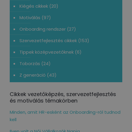
Kiégés cikkek
(20)
Motiválás
(97)
Onboarding rendszer
(27)
Szervezetfejlesztés cikkek
(153)
Tippek középvezetőknek
(6)
Toborzás
(24)
Z generáció
(43)
Cikkek vezetőképzés, szervezetfejlesztés
és motiválás témakörben
Minden, amit HR-esként az Onboarding-ról tudnod
kell
Ilyen volt a Női Vállalkozók Napja