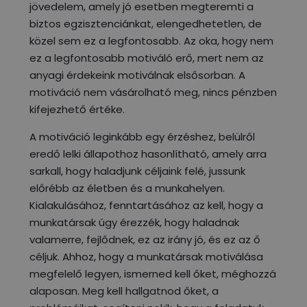
jövedelem, amely jó esetben megteremti a
biztos egzisztenciánkat, elengedhetetlen, de
közel sem ez a legfontosabb. Az oka, hogy nem
ez a legfontosabb motiváló erő, mert nem az
anyagi érdekeink motiválnak elsősorban. A
motiváció nem vásárolható meg, nincs pénzben
kifejezhető értéke.
A motiváció leginkább egy érzéshez, belülről
eredő lelki állapothoz hasonlítható, amely arra
sarkall, hogy haladjunk céljaink felé, jussunk
előrébb az életben és a munkahelyen.
Kialakulásához, fenntartásához az kell, hogy a
munkatársak úgy érezzék, hogy haladnak
valamerre, fejlődnek, ez az irány jó, és ez az ő
céljuk. Ahhoz, hogy a munkatársak motiválása
megfelelő legyen, ismerned kell őket, méghozzá
alaposan. Meg kell hallgatnod őket, a