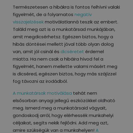
Természetesen a hibákra is fontos felhívni valaki
figyelmét, de a folyamatos
negatív
visszajelzések
motiválatlanná teszik az embert.
Találd meg azt is a munkatársad munkájában,
amit megdicsérhetsz. Egészen biztos, hogy a
hibás döntései mellett jóval több olyan dolog
van, amit jól csinál és
dicséretet
érdemel
miatta. Ha nem csak a hibáira hívod fel a
figyelmét, hanem mellette valami másért meg
is dicséred, egészen biztos, hogy más szájízzel
fog távozni az irodádból.
A munkatársak motiválása
tehát nem
elsősorban anyagi jellegű eszközökkel oldható
meg. Ismerd meg a munkatársaid vágyait,
gondoskodj arról, hogy elérhessék munkahelyi
céljaikat, segíts nekik fejlődni. Add meg azt,
amire szükségük van a munkahelyen!
A