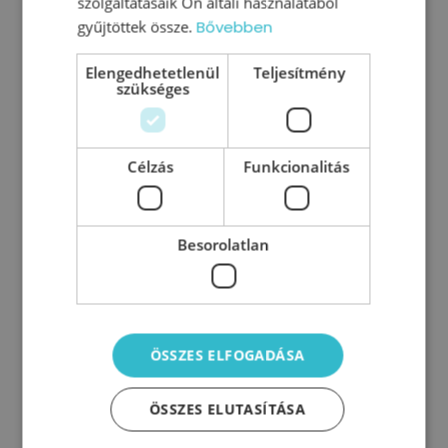
szolgáltatásaik Ön általi használatából
gyűjtöttek össze.
Bővebben
Elengedhetetlenül
Teljesítmény
szükséges
Mit tehetsz középvezetőként, ha a
csapatod akadályozza a
Célzás
Funkcionalitás
végrehajtást?
Tovább olvasom
Besorolatlan
ÖSSZES ELFOGADÁSA
ÖSSZES ELUTASÍTÁSA