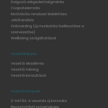
Dolgozói elégedettségmérés
Csapatelemzés
Motivációs rendszer kialakítása
Jelöltanalízis
Onboarding
(új munkatárs beillesztése a
szervezetbe)
Wellbeing szolgáltatások
Vezetőképzés
Vezetői Akadémia
Vezetői tréning
Vezetői konzultáció
Vezetői könyvek:
Z-HATÁS: A vezetés új korszaka
Beosztottból szövetséges