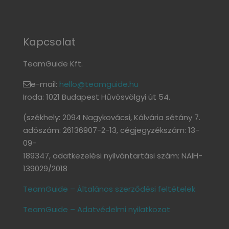
Kapcsolat
TeamGuide Kft.
e-mail:
hello@teamguide.hu
Iroda: 1021 Budapest Hűvösvölgyi út 54.
(székhely: 2094 Nagykovácsi, Kálvária sétány 7.
adószám: 26136907-2-13, cégjegyzékszám: 13-
09-
189347, adatkezelési nyilvántartási szám: NAIH-
139029/2018
TeamGuide – Általános szerződési feltételek
TeamGuide – Adatvédelmi nyilatkozat