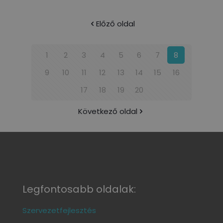
Előző oldal
1
2
3
4
5
6
7
8
9
10
11
12
13
14
15
16
17
18
19
20
Következő oldal
Legfontosabb oldalak:
Szervezetfejlesztés