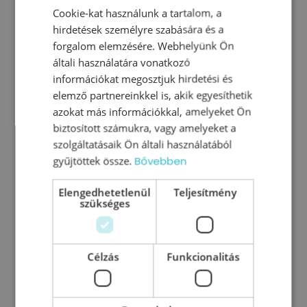
Cookie-kat használunk a tartalom, a
hirdetések személyre szabására és a
forgalom elemzésére. Webhelyünk Ön
általi használatára vonatkozó
információkat megosztjuk hirdetési és
elemző partnereinkkel is, akik egyesíthetik
azokat más információkkal, amelyeket Ön
biztosított számukra, vagy amelyeket a
A nyár hősei: a középvezetők
szolgáltatásaik Ön általi használatából
gyűjtöttek össze.
Bővebben
Tartja a frontot, helyettesít, és közben nem
éghet ki, csak épp ő is ember. Itt a nyári
Elengedhetetlenül
Teljesítmény
szükséges
időszak, a szabadságolások, a céges
visszalassulás és a „most
Célzás
Funkcionalitás
0
Tovább olvasom