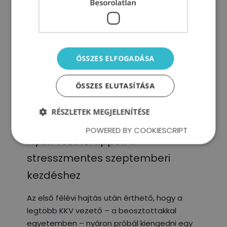
Besorolatlan
ÖSSZES ELFOGADÁSA
ÖSSZES ELUTASÍTÁSA
RÉSZLETEK MEGJELENÍTÉSE
POWERED BY COOKIESCRIPT
Nyári vezetői tippek a
stresszmentes szeptemberi
kezdéshez
Az első félévi hajtás után érthető, hogy a
legtöbb KKV vezető – a beosztottakkal
egyetemben – nyáron próbál kiengedni egy