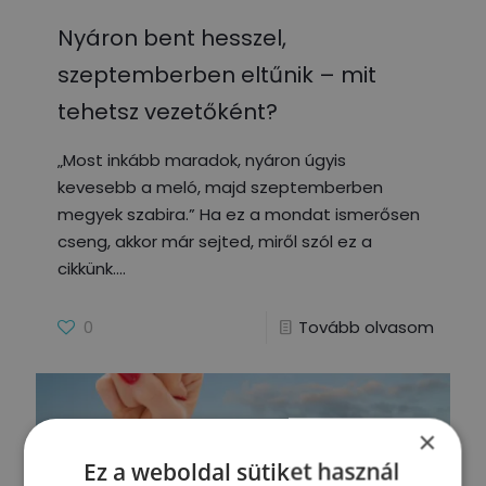
Nyáron bent hesszel,
szeptemberben eltűnik – mit
tehetsz vezetőként?
„Most inkább maradok, nyáron úgyis
kevesebb a meló, majd szeptemberben
megyek szabira.” Ha ez a mondat ismerősen
cseng, akkor már sejted, miről szól ez a
cikkünk.
0
Tovább olvasom
×
Ez a weboldal sütiket használ