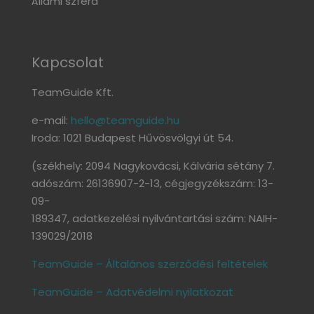
Állami szféra
Kapcsolat
TeamGuide Kft.
e-mail:
hello@teamguide.hu
Iroda: 1021 Budapest Hűvösvölgyi út 54.
(székhely: 2094 Nagykovácsi, Kálvária sétány 7.
adószám: 26136907-2-13, cégjegyzékszám: 13-
09-
189347, adatkezelési nyilvántartási szám: NAIH-
139029/2018
TeamGuide – Általános szerződési feltételek
TeamGuide – Adatvédelmi nyilatkozat