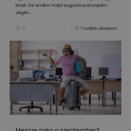
kicsit. De amikor majd augusztus közepén-
végén
0
Tovább olvasom
Messze még a szeptember?