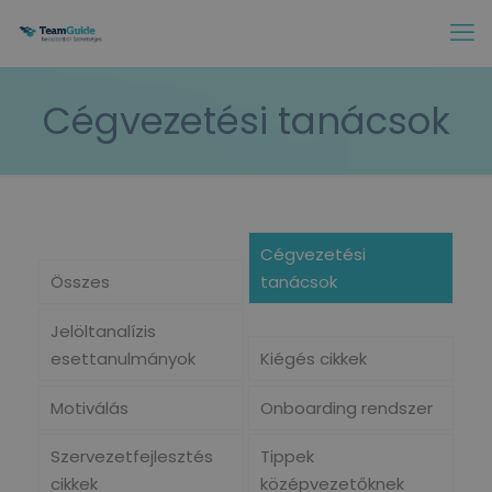
Cégvezetési tanácsok
Cégvezetési
Összes
tanácsok
Jelöltanalízis
esettanulmányok
Kiégés cikkek
Motiválás
Onboarding rendszer
Szervezetfejlesztés
Tippek
cikkek
középvezetőknek