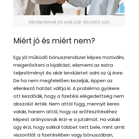
Mindenkinek jól esik pár dícsérő szó.
Miért jó és miért nem?
Egy jól működő bónuszrendszer képes motiválni,
megerősíteni a lojalitást, elismerni az extra
teljesítményt és akár lendületet adni az új évre.
De ha nem megfelelően kezeljük, éppen az
ellenkező hatást váltja ki. A probléma gyökere
ott kezdődik, hogy a fizetési elégedettség nem
abszolút érték. Nem attól függ, mennyit keres
valaki, hanem attól, hogy az erőfeszítéséhez
képest arányosnak érzi-e a jutalmat. Ha valaki
úgy érzi, hogy sokkal többet tett bele, mint amit
viszontlát a fizetésében vagy bónuszában,