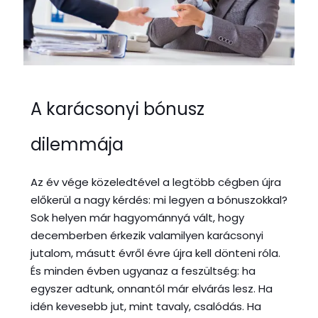
A karácsonyi bónusz
dilemmája
Az év vége közeledtével a legtöbb cégben újra
előkerül a nagy kérdés: mi legyen a bónuszokkal?
Sok helyen már hagyománnyá vált, hogy
decemberben érkezik valamilyen karácsonyi
jutalom, másutt évről évre újra kell dönteni róla.
És minden évben ugyanaz a feszültség: ha
egyszer adtunk, onnantól már elvárás lesz. Ha
idén kevesebb jut, mint tavaly, csalódás. Ha