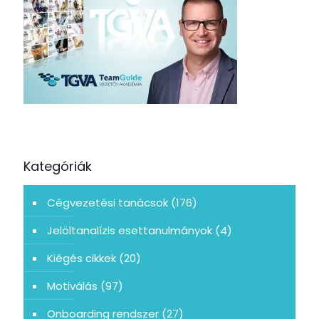
Kategóriák
Cégvezetési tanácsok
(176)
Jelöltanalízis esettanulmányok
(4)
Kiégés cikkek
(20)
Motiválás
(97)
Onboarding rendszer
(27)