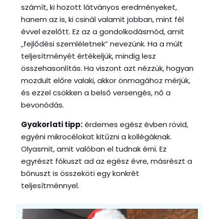
számít, ki hozott látványos eredményeket,
hanem az is, ki csinál valamit jobban, mint fél
évvel ezelőtt. Ez az a gondolkodásmód, amit
„fejlődési szemléletnek” nevezünk. Ha a múlt
teljesítményét értékeljük, mindig lesz
összehasonlítás. Ha viszont azt nézzük, hogyan
mozdult előre valaki, akkor önmagához mérjük,
és ezzel csökken a belső versengés, nő a
bevonódás.
Gyakorlati tipp:
érdemes egész évben rövid,
egyéni mikrocélokat kitűzni a kollégáknak.
Olyasmit, amit valóban el tudnak érni. Ez
egyrészt fókuszt ad az egész évre, másrészt a
bónuszt is összeköti egy konkrét
teljesítménnyel.