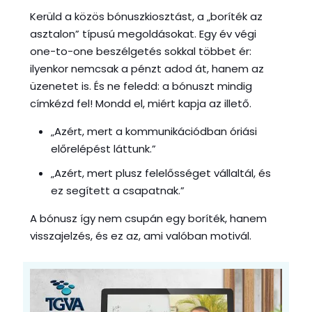
Kerüld a közös bónuszkiosztást, a „boríték az
asztalon” típusú megoldásokat. Egy év végi
one-to-one beszélgetés sokkal többet ér:
ilyenkor nemcsak a pénzt adod át, hanem az
üzenetet is. És ne feledd: a bónuszt mindig
címkézd fel! Mondd el, miért kapja az illető.
„Azért, mert a kommunikációdban óriási
előrelépést láttunk.”
„Azért, mert plusz felelősséget vállaltál, és
ez segített a csapatnak.”
A bónusz így nem csupán egy boríték, hanem
visszajelzés, és ez az, ami valóban motivál.