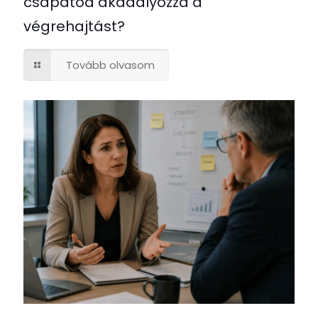
csapatod akadályozza a
végrehajtást?
Tovább olvasom