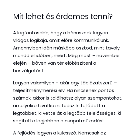
Mit lehet és érdemes tenni?
A legfontosabb, hogy a bónusznak legyen
világos logikája, amit előre kommunikálunk.
Amennyiben idén másképp osztod, mint tavaly,
mondd el időben, miért. Még most – november
elején – bőven van tér előkészíteni a
beszélgetést.
Legyen valamilyen – akár egy táblázatszerű –
teljesítménymérési elv. Ha nincsenek pontos
számok, akkor is találhatsz olyan szempontokat,
amelyekre hivatkozni tudsz: ki fejlődött a
legtöbbet, ki vette át a legtöbb felelősséget, ki
segítette legjobban a csapatműködést.
A fejlődés legyen a kulcsszó. Nemcsak az