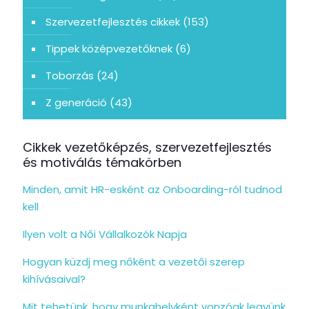
Szervezetfejlesztés cikkek
(153)
Tippek középvezetőknek
(6)
Toborzás
(24)
Z generáció
(43)
Cikkek vezetőképzés, szervezetfejlesztés
és motiválás témakörben
Minden, amit HR-esként az Onboarding-ról tudnod
kell
Ilyen volt a Női Vállalkozók Napja
Hogyan küzdj meg nőként a vezetői szerep
kihívásaival?
Mit tehetünk, hogy munkahelyként vonzóak legyünk