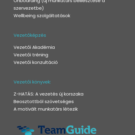
Onboarding
(új munkatárs beillesztése a
szervezetbe)
Wellbeing szolgáltatások
Vezetőképzés
Vezetői Akadémia
Vezetői tréning
Vezetői konzultáció
Vezetői könyvek:
Z-HATÁS: A vezetés új korszaka
Beosztottból szövetséges
A motivált munkatárs létezik