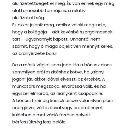
alulfizetettséget él meg. És van ennek egy még
alattomosabb formája is: a relatív
alulfizetettség.
Ez akkor jelenik meg, amikor valaki megtudja,
hogy a kollégája – akit kevésbé szorgalmasnak
tart – ugyanannyit kapott. Onnantól nem
számít, hogy ő maga objektíven mennyit keres,
az arányérzete borul.
De a másik véglet sem jobb. Ha a bónusz nincs
semmilyen erőfeszítéshez kötve, ha „alanyi
jogon” jár, akkor idővel elveszti az értékét. A
munkatárs megszokja, elvárássá válik, és ha
egyszer elmarad, az hiányként csapódik le.
A bónuszt mindig kössük össze valamilyen plusz
energiával, változással vagy eredménnyel,
különben a motiváció forrása helyett
bérfeszültség lesz belőle.