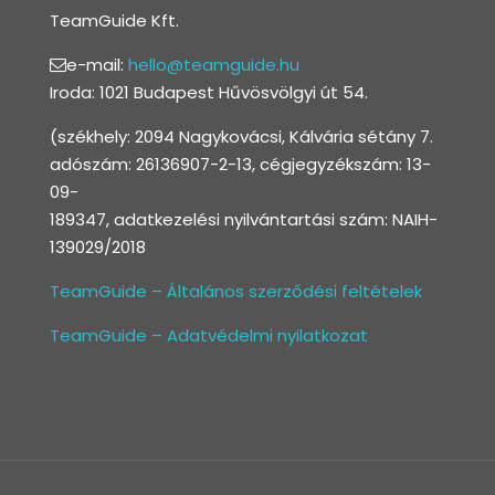
TeamGuide Kft.
e-mail:
hello@teamguide.hu
Iroda: 1021 Budapest Hűvösvölgyi út 54.
(székhely: 2094 Nagykovácsi, Kálvária sétány 7.
adószám: 26136907-2-13, cégjegyzékszám: 13-
09-
189347, adatkezelési nyilvántartási szám: NAIH-
139029/2018
TeamGuide – Általános szerződési feltételek
TeamGuide – Adatvédelmi nyilatkozat