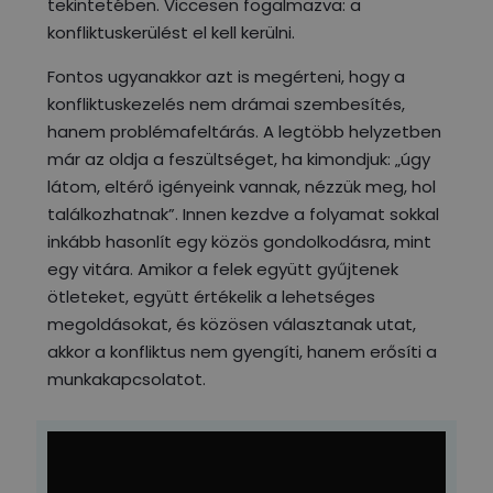
tekintetében. Viccesen fogalmazva: a
konfliktuskerülést el kell kerülni.
Fontos ugyanakkor azt is megérteni, hogy a
konfliktuskezelés nem drámai szembesítés,
hanem problémafeltárás. A legtöbb helyzetben
már az oldja a feszültséget, ha kimondjuk: „úgy
látom, eltérő igényeink vannak, nézzük meg, hol
találkozhatnak”. Innen kezdve a folyamat sokkal
inkább hasonlít egy közös gondolkodásra, mint
egy vitára. Amikor a felek együtt gyűjtenek
ötleteket, együtt értékelik a lehetséges
megoldásokat, és közösen választanak utat,
akkor a konfliktus nem gyengíti, hanem erősíti a
munkakapcsolatot.