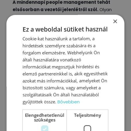
A mindennapi people management tehát
elsősorban a vezetői jelenlétről szól.
Olyan
kommunikációról, amelyben a vezető és a
×
munkatárs valódi partnerek. Olyan légkört, ahol
Ez a weboldal sütiket használ
a felelősségvállalás nem nyomás, a fejlődés
Cookie-kat használunk a tartalom, a
nem elvárás, a konfliktus pedig nem ellenség,
hirdetések személyre szabására és a
hanem mindhárom természetes része annak,
forgalom elemzésére. Webhelyünk Ön
ahogyan emberek együtt dolgoznak.
általi használatára vonatkozó
A csapatok pedig akkor működnek jól, ha érzik,
információkat megosztjuk hirdetési és
hogy van egy vezető, aki velük gondolkodik, nem
elemző partnereinkkel is, akik egyesíthetik
helyettük; aki kíváncsi, nem ítélkező; aki
azokat más információkkal, amelyeket Ön
meghallgat és segít tisztázni, merre van előre.
biztosított számukra, vagy amelyeket a
Ez a fajta vezetői jelenlét az, ami hosszú távon
szolgáltatásaik Ön általi használatából
nemcsak eredményeket hoz, hanem
gyűjtöttek össze.
Bővebben
biztonságot is teremt. És végső soron: ettől lesz
Elengedhetetlenül
Teljesítmény
egy munkahely valóban jól működő. Ez a valódi
szükséges
és hatékony people management.