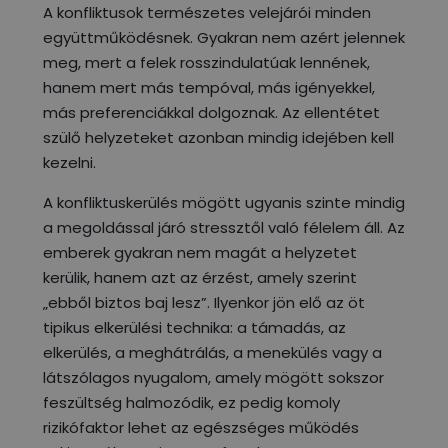
A konfliktusok természetes velejárói minden
együttműködésnek. Gyakran nem azért jelennek
meg, mert a felek rosszindulatúak lennének,
hanem mert más tempóval, más igényekkel,
más preferenciákkal dolgoznak. Az ellentétet
szülő helyzeteket azonban mindig idejében kell
kezelni.
A konfliktuskerülés mögött ugyanis szinte mindig
a megoldással járó stressztől való félelem áll. Az
emberek gyakran nem magát a helyzetet
kerülik, hanem azt az érzést, amely szerint
„ebből biztos baj lesz”. Ilyenkor jön elő az öt
tipikus elkerülési technika: a támadás, az
elkerülés, a meghátrálás, a menekülés vagy a
látszólagos nyugalom, amely mögött sokszor
feszültség halmozódik, ez pedig komoly
rizikófaktor lehet az egészséges működés