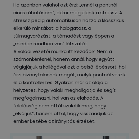
Ha azonban valahol azt érzi: „ennél a pontnál
nincs ráhatásom”, akkor megjelenik a stressz. A
stressz pedig automatikusan hozza a klasszikus
elkerülő mintákat: a halogatást, a
túlmagyarázást, a támadást vagy éppen a
„minden rendben van” látszatát.
A valódi vezetői munka itt kezdődik. Nem a
számonkérésnél, hanem annál, hogy együtt
végigjárjuk a kollégával ezt a belső lépéssort: hol
érzi bizonytalannak magát, melyik pontnál veszik
el a kontrollérzés. Gyakran már az oldja a
helyzetet, hogy valaki meghallgatja és segít
megfogalmazni, hol van az elakadás. A
felelősség nem attól születik meg, hogy
„elvárjuk”, hanem attól, hogy visszaadjuk az
ember kezébe az irányítás érzését.