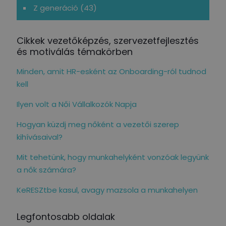
Z generáció
(43)
Cikkek vezetőképzés, szervezetfejlesztés
és motiválás témakörben
Minden, amit HR-esként az Onboarding-ról tudnod
kell
Ilyen volt a Női Vállalkozók Napja
Hogyan küzdj meg nőként a vezetői szerep
kihívásaival?
Mit tehetünk, hogy munkahelyként vonzóak legyünk
a nők számára?
KeRESZtbe kasul, avagy mazsola a munkahelyen
Legfontosabb oldalak