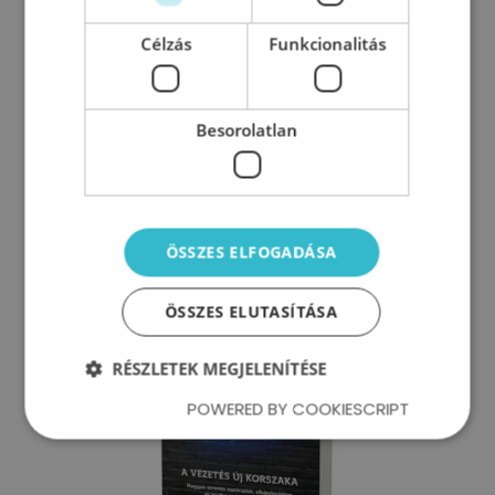
Olvass bele legújabb
Célzás
Funkcionalitás
könyvembe: Z-HATÁS: A vezetés
új korszaka
Besorolatlan
ÖSSZES ELFOGADÁSA
ÖSSZES ELUTASÍTÁSA
RÉSZLETEK MEGJELENÍTÉSE
POWERED BY COOKIESCRIPT