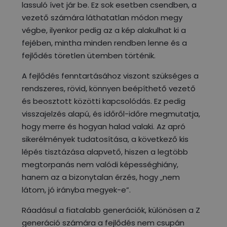
lassuló ívet jár be. Ez sok esetben csendben, a
vezető számára láthatatlan módon megy
végbe, ilyenkor pedig az a kép alakulhat ki a
fejében, mintha minden rendben lenne és a
fejlődés töretlen ütemben történik.
A fejlődés fenntartásához viszont szükséges a
rendszeres, rövid, könnyen beépíthető vezető
és beosztott közötti kapcsolódás. Ez pedig
visszajelzés alapú, és időről-időre megmutatja,
hogy merre és hogyan halad valaki. Az apró
sikerélmények tudatosítása, a következő kis
lépés tisztázása alapvető, hiszen a legtöbb
megtorpanás nem valódi képességhiány,
hanem az a bizonytalan érzés, hogy „nem
látom, jó irányba megyek-e”.
Ráadásul a fiatalabb generációk, különösen a Z
generáció számára a fejlődés nem csupán