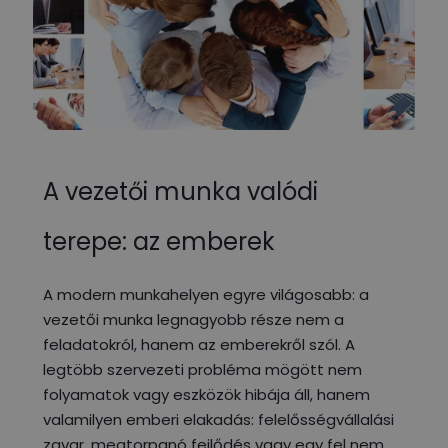
A vezetői munka valódi
terepe: az emberek
A modern munkahelyen egyre világosabb: a
vezetői munka legnagyobb része nem a
feladatokról, hanem az emberekről szól. A
legtöbb szervezeti probléma mögött nem
folyamatok vagy eszközök hibája áll, hanem
valamilyen emberi elakadás: felelősségvállalási
zavar, megtorpanó fejlődés vagy egy fel nem