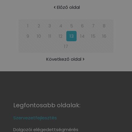
Előző oldal
1
2
3
4
5
6
7
8
9
10
11
12
13
14
15
16
17
Következő oldal
Legfontosabb oldalak:
Szervezetfejlesztés
Dolgozói elégedettségmérés