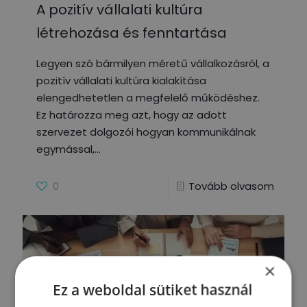
A pozitív vállalati kultúra
létrehozása és fenntartása
Legyen szó bármilyen méretű vállalkozásról, a
pozitív vállalati kultúra kialakítása
elengedhetetlen a megfelelő működéshez.
Ez határozza meg azt, hogy az adott
szervezet dolgozói hogyan kommunikálnak
egymással,
0
Tovább olvasom
×
Ez a weboldal sütiket használ