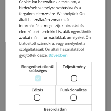
Cookie-kat használunk a tartalom, a
hirdetések személyre szabására és a
forgalom elemzésére. Webhelyünk Ön
általi használatára vonatkozó
információkat megosztjuk hirdetési és
elemző partnereinkkel is, akik egyesíthetik
azokat más információkkal, amelyeket Ön
5+1 dolog, amiért érdemes heti
biztosított számukra, vagy amelyeket a
szolgáltatásaik Ön általi használatából
megbeszéléseket tartani
gyűjtöttek össze.
Bővebben
A modern üzleti környezet rendkívül
Elengedhetetlenül
Teljesítmény
dinamikus. A folyamatos változások miatt a
szükséges
vállalatoknak jó alkalmazkodóképességre és
folyamatos együttműködésre van szüksége
annak érdekében, hogy képesek legyenek
Célzás
Funkcionalitás
lépést tartani
0
Tovább olvasom
Besorolatlan