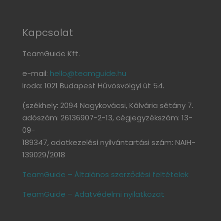
Kapcsolat
TeamGuide Kft.
e-mail:
hello@teamguide.hu
Iroda: 1021 Budapest Hűvösvölgyi út 54.
(székhely: 2094 Nagykovácsi, Kálvária sétány 7.
adószám: 26136907-2-13, cégjegyzékszám: 13-
09-
189347, adatkezelési nyilvántartási szám: NAIH-
139029/2018
TeamGuide – Általános szerződési feltételek
TeamGuide – Adatvédelmi nyilatkozat