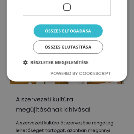
ÖSSZES ELFOGADÁSA
ÖSSZES ELUTASÍTÁSA
RÉSZLETEK MEGJELENÍTÉSE
POWERED BY COOKIESCRIPT
A szervezeti kultúra
megújításának kihívásai
A szervezeti kultúra átszervezése rengeteg
lehetőséget tartogat, azonban megannyi