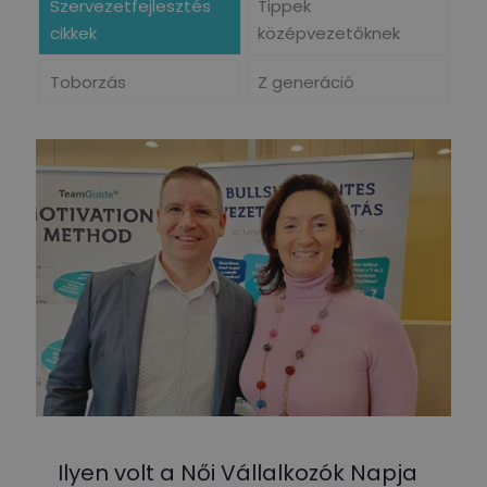
Szervezetfejlesztés
Tippek
cikkek
középvezetőknek
Toborzás
Z generáció
Ilyen volt a Női Vállalkozók Napja