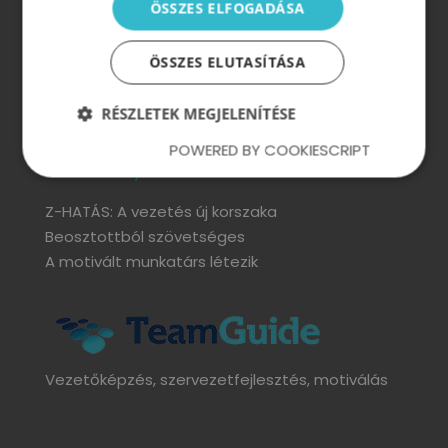
ÖSSZES ELFOGADÁSA
Vezetőképzés
Vezetői Akadémia
ÖSSZES ELUTASÍTÁSA
Vezetői tréning
Vezetői konzultáció
RÉSZLETEK MEGJELENÍTÉSE
POWERED BY COOKIESCRIPT
Vezetői könyvek:
Z-HATÁS: A vezetés új korszaka
Beosztottból szövetséges
A motivált munkatárs létezik
Vezetőképzés, szervezetfejlesztés, motiválás