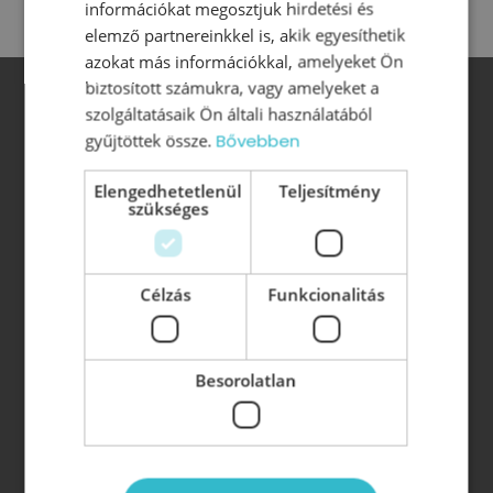
információkat megosztjuk hirdetési és
elemző partnereinkkel is, akik egyesíthetik
azokat más információkkal, amelyeket Ön
biztosított számukra, vagy amelyeket a
szolgáltatásaik Ön általi használatából
gyűjtöttek össze.
Bővebben
Legfontosabb oldalak:
Elengedhetetlenül
Teljesítmény
szükséges
Szervezetfejlesztés
Dolgozói elégedettségmérés
Célzás
Funkcionalitás
Csapatelemzés
Motivációs rendszer kialakítása
Jelöltanalízis
Besorolatlan
Onboarding
(új munkatárs beillesztése a
szervezetbe)
Wellbeing szolgáltatások