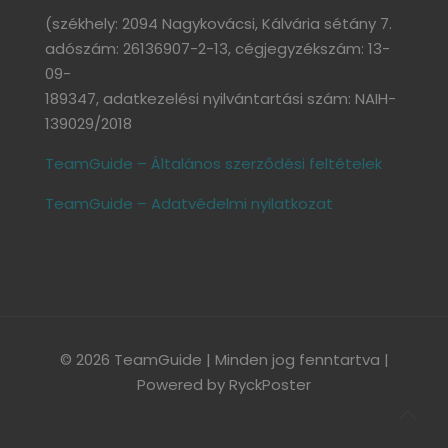
(székhely: 2094 Nagykovácsi, Kálvária sétány 7.
adószám: 26136907-2-13, cégjegyzékszám: 13-
09-
189347, adatkezelési nyilvántartási szám: NAIH-
139029/2018
TeamGuide – Általános szerződési feltételek
TeamGuide – Adatvédelmi nyilatkozat
© 2026 TeamGuide | Minden jog fenntartva |
Powered by
RyckPoster