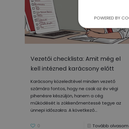
POWERED BY CO
Vezetői checklista: Amit még el
kell intézned karácsony előtt
Karácsony közeledtével minden vezető
számára fontos, hogy ne csak az év végi
pihenésre készüljön, hanem a cég
működését is zökkenőmentessé tegye az
ünnepi időszakra. A következő
0
Tovább olvasom