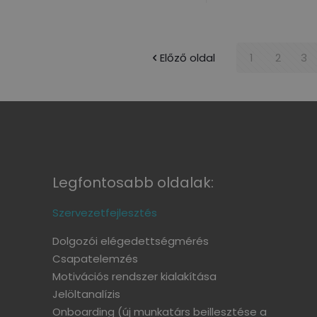
Előző oldal
1
2
3
Legfontosabb oldalak:
Szervezetfejlesztés
Dolgozói elégedettségmérés
Csapatelemzés
Motivációs rendszer kialakítása
Jelöltanalízis
Onboarding
(új munkatárs beillesztése a