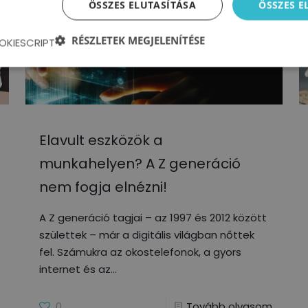
ÖSSZES ELUTASÍTÁSA
ÖSSZES 
RÉSZLETEK MEGJELENÍTÉSE
OKIESCRIPT
Elavult eszközök a
munkahelyen? A Z generáció
nem fogja elnézni!
A Z generáció tagjai – az 1997 és 2012 között
születtek – már a digitális világban nőttek
fel. Számukra az okostelefonok, a gyors
internet és az
0
Tovább olvasom