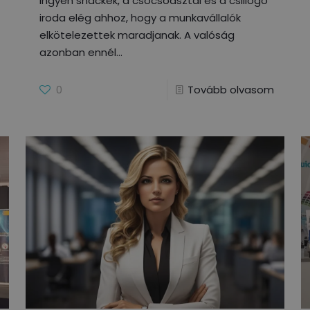
ingyen snackek, a csocsóasztal és a csillogó
iroda elég ahhoz, hogy a munkavállalók
elkötelezettek maradjanak. A valóság
azonban ennél
0
Tovább olvasom