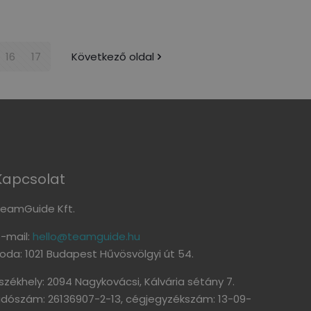
16
17
Következő oldal
Kapcsolat
eamGuide Kft.
-mail:
hello@teamguide.hu
roda: 1021 Budapest Hűvösvölgyi út 54.
székhely: 2094 Nagykovácsi, Kálvária sétány 7.
dószám: 26136907-2-13, cégjegyzékszám: 13-09-