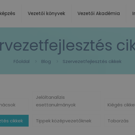
képzés
Vezetői könyvek
Vezetői Akadémia
I
rvezetfejlesztés ci
Főoldal
Blog
Szervezetfejlesztés cikkek
Jelöltanalízis
nácsok
esettanulmányok
Kiégés cikke
ztés cikkek
Tippek középvezetőknek
Toborzás