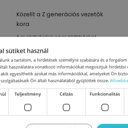
Közelít a Z generációs vezetők
kora
A munkahelyeken egyre inkább helyet
kapnak a Z generáció tagjai, akik hamarosan
l sütiket használ
a vezetői pozíciókban is jelen lesznek. Ahogy
a munkavállalók összetétele átalakul, a
lunk a tartalom, a hirdetések személyre szabására és a forgalom
vállalkozásoknak és
tali használatára vonatkozó információkat megosztjuk hirdetési
, akik egyesíthetik azokat más információkkal, amelyeket Ön bizto
szolgáltatásaik Ön általi használatából gyűjtöttek össze.
Bővebb
0
Tovább olvasom
nül
Teljesítmény
Célzás
Funkcionalitás