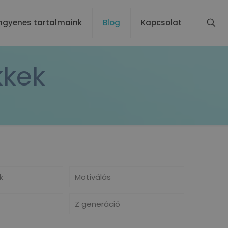
ngyenes tartalmaink
Blog
Kapcsolat
kkek
k
Motiválás
Z generáció