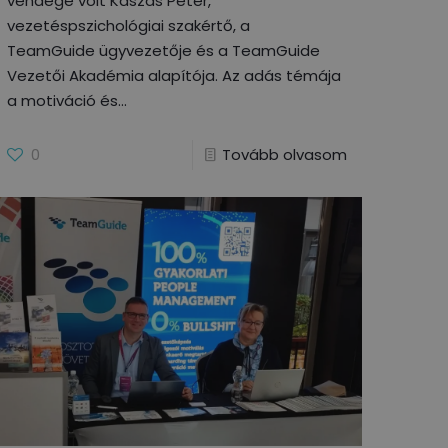
vendége volt Kaszás Péter,
vezetéspszichológiai szakértő, a
TeamGuide ügyvezetője és a TeamGuide
Vezetői Akadémia alapítója. Az adás témája
a motiváció és
0
Tovább olvasom