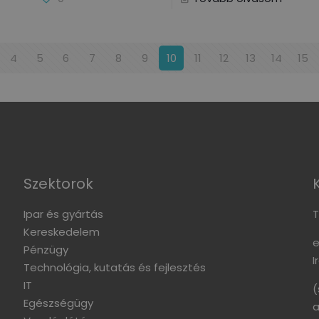
4
5
6
7
8
9
10
11
12
13
14
15
Szektorok
Ipar és gyártás
T
Kereskedelem
e
Pénzügy
I
Technológia, kutatás és fejlesztés
IT
(
Egészségügy
a