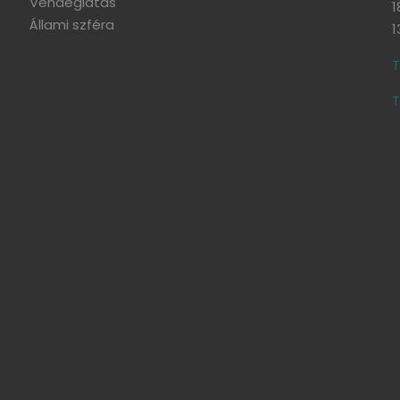
Vendéglátás
1
Állami szféra
1
T
T