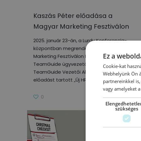
Kaszás Péter előadása a
Magyar Marketing Fesztiválon
2025. január 23-án, a Lurdy Konferencia-
központban megrendezett Magyar
Ez a webolda
Marketing Fesztiválon Kaszás Péter, a
TeamGuide ügyvezetője, illetve a
Cookie-kat haszná
TeamGuide Vezetői Akadémia alapítója
Webhelyünk Ön ál
előadást tartott „Új HR kihívások,
partnereinkkel is
vagy amelyeket a 
0
Tovább olvasom
Elengedhetetle
szükséges