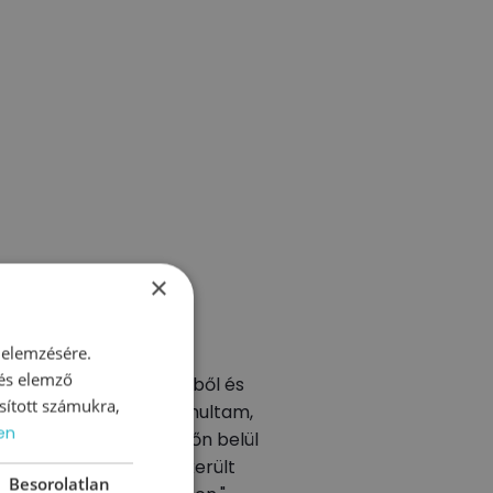
okról
×
 elemzésére.
 és elemző
"Péter vezetői könyveiből és
sított számukra,
képzéseiből is sokat tanultam,
en
zzel a tudással rövid időn belül
érezhető fejlődést sikerült
Besorolatlan