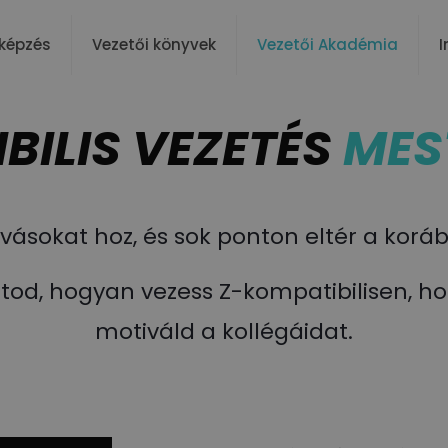
képzés
Vezetői könyvek
Vezetői Akadémia
I
BILIS VEZETÉS
MES
hívásokat hoz, és sok ponton eltér a ko
od, hogyan vezess Z-kompatibilisen, ho
motiváld a kollégáidat.