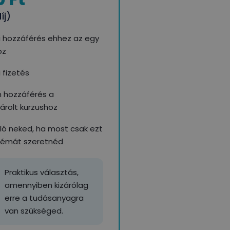
íj)
i hozzáférés ehhez az egy
oz
 fizetés
n hozzáférés a
rolt kurzushoz
aló neked, ha most csak ezt
témát szeretnéd
Praktikus választás,
amennyiben kizárólag
erre a tudásanyagra
van szükséged.