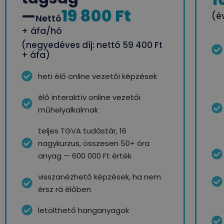
19 800 Ft
—
(év
Nettó
+ áfa/hó
(negyedéves díj: nettó 59 400 Ft
+ áfa)
heti élő online vezetői képzések
élő interaktív online vezetői
műhelyalkalmak
teljes TGVA tudástár, 16
nagykurzus, összesen 50+ óra
anyag — 600 000 Ft érték
visszanézhető képzések, ha nem
érsz rá élőben
letölthető hanganyagok