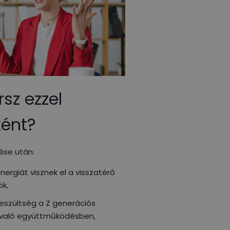
rsz ezzel
ként?
ése után:
ergiát visznek el a visszatérő
ök,
eszültség a Z generációs
l való együttműködésben,