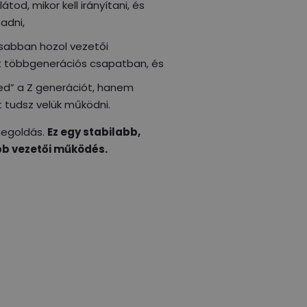
átod, mikor kell irányítani, és
 adni,
abban hozol vezetői
 többgenerációs csapatban, és
ed” a Z generációt, hanem
 tudsz velük működni.
megoldás.
Ez egy stabilabb,
b vezetői működés.