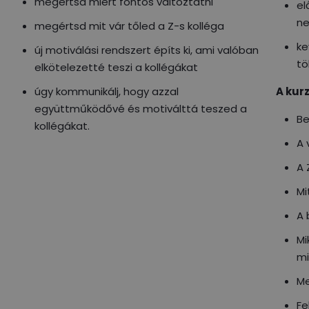
megértsd miért fontos változtatni
el
ne
megértsd mit vár tőled a Z-s kolléga
ke
új motiválási rendszert építs ki, ami valóban
tö
elkötelezetté teszi a kollégákat
úgy kommunikálj, hogy azzal
A kurz
együttműködővé és motiválttá teszed a
Be
kollégákat.
A 
A 
Mi
A 
Mi
mi
Me
Fe