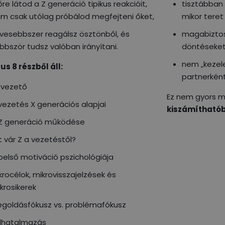
őre látod a Z generáció tipikus reakcióit,
tisztábban l
m csak utólag próbálod megfejteni őket,
mikor teret
vesebbszer reagálsz ösztönből, és
magabiztos
bbször tudsz valóban irányítani.
döntéseket
nem „kezel
us 8 részből áll:
partnerként
vezető
Ez nem gyors 
vezetés X generációs alapjai
kiszámíthatób
Z generáció működése
t vár Z a vezetéstől?
belső motiváció pszichológiája
krocélok, mikrovisszajelzések és
krosikerek
goldásfókusz vs. problémafókusz
lhatalmazás