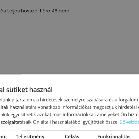
és teljes hossza: 1 óra 48 perc
mények az akadémiai kurzus
l sütiket használ
lunk a tartalom, a hirdetések személyre szabására és a forgalom
tali használatára vonatkozó információkat megosztjuk hirdetési
rán hiteles,
"Január óta hallgatom az
, akik egyesíthetik azokat más információkkal, amelyeket Ön bizto
leteket, életből
előadásokat. Nagyon sokat adott
szolgáltatásaik Ön általi használatából gyűjtöttek össze.
Bővebb
kapunk, amit
a munkámhoz amit itt tanultam.
e
 gyakorlatban a
Az Akadémia nagyon hasznos és
nül
Teljesítmény
Célzás
Funkcionalitás