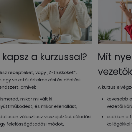
 kapsz a kurzussal?
Mit nye
vezető
sz recepteket, vagy „Z-trükköket”,
 egy vezetői értelmezési és döntési
endszert, amivel:
A kurzus elvégz
lismered, mikor mi vált ki
kevesebb en
yüttműködést, és mikor ellenállást,
vezetői kör
datosan választasz visszajelzési, céladási
csökken a f
gy felelősségátadási módot,
kollégákka