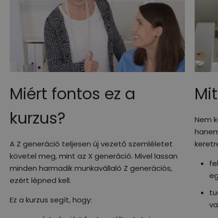
Miért fontos ez a
Mit
kurzus?
Nem ké
hanem
A Z generáció teljesen új vezető szemléletet
keretr
követel meg, mint az X generáció. Mivel lassan
fe
minden harmadik munkavállaló Z generációs,
eg
ezért lépned kell.
tu
Ez a kurzus segít, hogy:
va