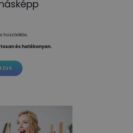
 másképp
s hozzáállás.
datosan és hatékonyan.
RZUS