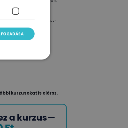
generálni a cégemben."
Pap Sára
alapító, Tejmadár Kft.
ELFOGADÁSA
bbi kurzusokat is elérsz.
ez a kurzus
—
0 Ft