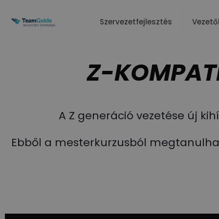
Szervezetfejlesztés
Vezető
Z-KOMPATI
A Z generáció vezetése új ki
Ebből a mesterkurzusból megtanulhat