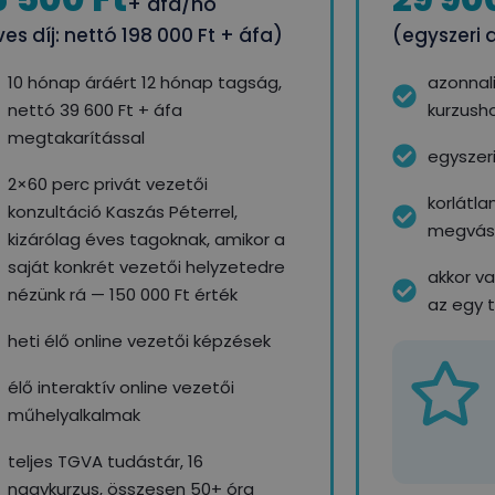
+ áfa/hó
es díj: nettó 198 000 Ft + áfa)
(egyszeri d
10 hónap áráért 12 hónap tagság,
azonnal
nettó 39 600 Ft + áfa
kurzush
megtakarítással
egyszeri
2×60 perc privát vezetői
korlátla
konzultáció Kaszás Péterrel,
megvásá
kizárólag éves tagoknak, amikor a
saját konkrét vezetői helyzetedre
akkor v
nézünk rá — 150 000 Ft érték
az egy 
heti élő online vezetői képzések
élő interaktív online vezetői
műhelyalkalmak
teljes TGVA tudástár, 16
nagykurzus, összesen 50+ óra