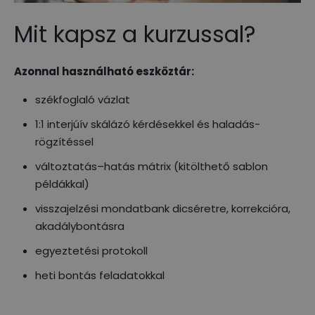
Mit kapsz a kurzussal?
Azonnal használható eszköztár:
székfoglaló vázlat
1:1 interjúív skálázó kérdésekkel és haladás-
rögzítéssel
változtatás–hatás mátrix (kitölthető sablon
példákkal)
visszajelzési mondatbank dicséretre, korrekcióra,
akadálybontásra
egyeztetési protokoll
heti bontás feladatokkal