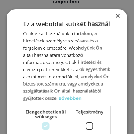
cégemben."
×
Pap Sára
Ez a weboldal sütiket használ
alapító, Tejmadár Kft.
Cookie-kat használunk a tartalom, a
hirdetések személyre szabására és a
forgalom elemzésére. Webhelyünk Ön
általi használatára vonatkozó
információkat megosztjuk hirdetési és
elemző partnereinkkel is, akik egyesíthetik
azokat más információkkal, amelyeket Ön
Vásárlási lehetőségek
biztosított számukra, vagy amelyeket a
szolgáltatásaik Ön általi használatából
gyűjtöttek össze.
Bővebben
Ezt a kurzust önállóan is megveheted, de a
TGVA tagsággal jobban jársz: kedvezőbben
Elengedhetetlenül
Teljesítmény
jutsz hozzá, és további kurzusokat is elérsz.
szükséges