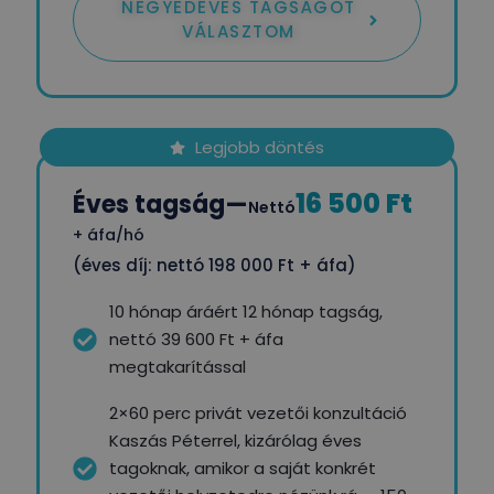
NEGYEDÉVES TAGSÁGOT
VÁLASZTOM
Legjobb döntés
16 500 Ft
Éves tagság
—
Nettó
+ áfa/hó
(éves díj: nettó 198 000 Ft + áfa)
10 hónap áráért 12 hónap tagság,
nettó 39 600 Ft + áfa
megtakarítással
2×60 perc privát vezetői konzultáció
Kaszás Péterrel, kizárólag éves
tagoknak, amikor a saját konkrét