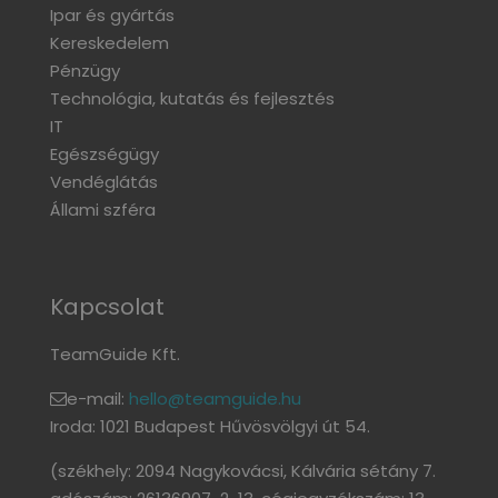
Ipar és gyártás
Kereskedelem
Pénzügy
Technológia, kutatás és fejlesztés
IT
Egészségügy
Vendéglátás
Állami szféra
Kapcsolat
TeamGuide Kft.
e-mail:
hello@teamguide.hu
Iroda: 1021 Budapest Hűvösvölgyi út 54.
(székhely: 2094 Nagykovácsi, Kálvária sétány 7.