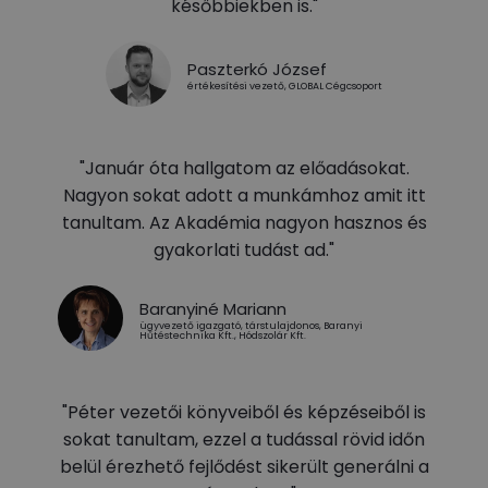
későbbiekben is."
Paszterkó József
értékesítési vezető, GLOBAL Cégcsoport
"Január óta hallgatom az előadásokat.
Nagyon sokat adott a munkámhoz amit itt
tanultam. Az Akadémia nagyon hasznos és
gyakorlati tudást ad."
Baranyiné Mariann
ügyvezető igazgató, társtulajdonos, Baranyi
Hűtéstechnika Kft., Hódszolár Kft.
"Péter vezetői könyveiből és képzéseiből is
sokat tanultam, ezzel a tudással rövid időn
belül érezhető fejlődést sikerült generálni a