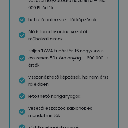
vezetői helyzetedre nézünk rá — 150
000 Ft érték
heti élő online vezetői képzések
élő interaktív online vezetői
műhelyalkalmak
teljes TGVA tudástár, 16 nagykurzus,
összesen 50+ óra anyag — 600 000 Ft
érték
visszanézhető képzések, ha nem érsz
rá élőben
letölthető hanganyagok
vezetői eszközök, sablonok és
mondatminták
zárt Facebook-közösség