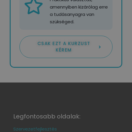
amennyiben kizárólag erre
a tudásanyagra van
szükséged.
CSAK EZT A KURZUST
KÉREM
Legfontosabb oldalak:
Szervezetfejlesztés