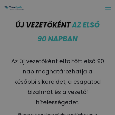
ÚJ VEZETŐKÉNT
AZ ELSŐ
90 NAPBAN
Az új vezetőként eltöltött első 90
nap meghatározhatja a
későbbi sikereidet, a csapatod
bizalmát és a vezetői
hitelességedet.
Ebben a kurzusban végigvezetünk azon a