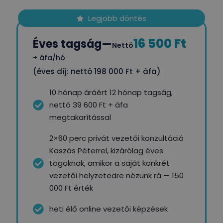
Legjobb döntés
16 500 Ft
Éves tagság
—
Nettó
+ áfa/hó
(éves díj: nettó 198 000 Ft + áfa)
10 hónap áráért 12 hónap tagság,
nettó 39 600 Ft + áfa
megtakarítással
2×60 perc privát vezetői konzultáció
Kaszás Péterrel, kizárólag éves
tagoknak, amikor a saját konkrét
vezetői helyzetedre nézünk rá — 150
000 Ft érték
heti élő online vezetői képzések