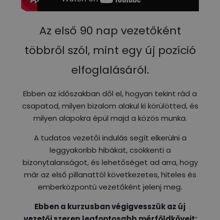
Az első 90 nap vezetőként
többről szól, mint egy új pozíció
elfoglalásáról.
Ebben az időszakban dől el, hogyan tekint rád a
csapatod, milyen bizalom alakul ki körülötted, és
milyen alapokra épül majd a közös munka.
A tudatos vezetői indulás segít elkerülni a
leggyakoribb hibákat, csökkenti a
bizonytalanságot, és lehetőséget ad arra, hogy
már az első pillanattól következetes, hiteles és
emberközpontú vezetőként jelenj meg.
Ebben a kurzusban végigvesszük az új
vezetői szerep legfontosabb mérföldköveit: