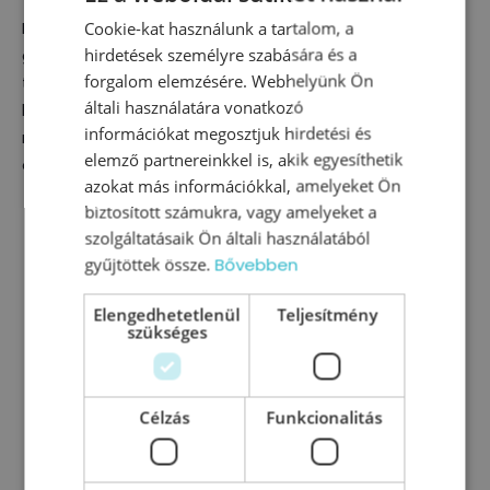
Ez nem egy újabb vezetőelméleti kurzus, hanem egy
Cookie-kat használunk a tartalom, a
hirdetések személyre szabására és a
gyakorlati útmutató ahhoz, hogyan használd ki
forgalom elemzésére. Webhelyünk Ön
tudatosan az első 90 nap lehetőségét. Segít abban,
általi használatára vonatkozó
hogy vezetőként ne sodródj az eseményekkel, hanem
információkat megosztjuk hirdetési és
már az indulástól kezdve bizalmat, együttműködést
elemző partnereinkkel is, akik egyesíthetik
és kiszámítható működést építs a csapatodban.
azokat más információkkal, amelyeket Ön
biztosított számukra, vagy amelyeket a
szolgáltatásaik Ön általi használatából
gyűjtöttek össze.
Bővebben
Elengedhetetlenül
Teljesítmény
szükséges
Vélemények az
Célzás
Funkcionalitás
akadémiai kurzusokról