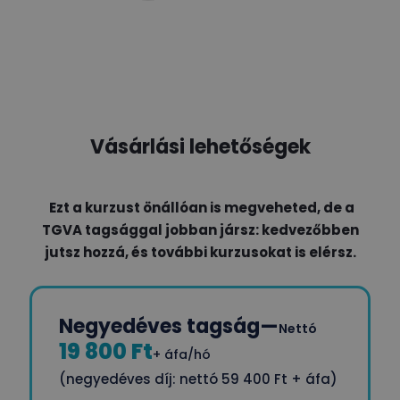
Vásárlási lehetőségek
Ezt a kurzust önállóan is megveheted, de a
TGVA tagsággal jobban jársz: kedvezőbben
jutsz hozzá, és további kurzusokat is elérsz.
Negyedéves tagság
—
Nettó
19 800 Ft
+ áfa/hó
(negyedéves díj: nettó 59 400 Ft + áfa)