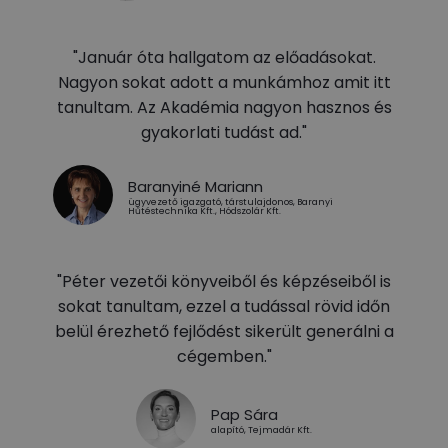
"Január óta hallgatom az előadásokat.
Nagyon sokat adott a munkámhoz amit itt
tanultam. Az Akadémia nagyon hasznos és
gyakorlati tudást ad."
Baranyiné Mariann
ügyvezető igazgató, társtulajdonos, Baranyi
Hűtéstechnika Kft., Hódszolár Kft.
"Péter vezetői könyveiből és képzéseiből is
sokat tanultam, ezzel a tudással rövid időn
belül érezhető fejlődést sikerült generálni a
cégemben."
Pap Sára
alapító, Tejmadár Kft.