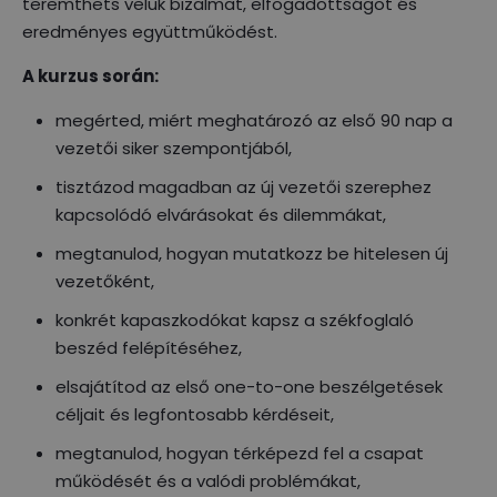
teremthets velük bizalmat, elfogadottságot és
eredményes együttműködést.
A kurzus során:
megérted, miért meghatározó az első 90 nap a
vezetői siker szempontjából,
tisztázod magadban az új vezetői szerephez
kapcsolódó elvárásokat és dilemmákat,
megtanulod, hogyan mutatkozz be hitelesen új
vezetőként,
konkrét kapaszkodókat kapsz a székfoglaló
beszéd felépítéséhez,
elsajátítod az első one-to-one beszélgetések
céljait és legfontosabb kérdéseit,
megtanulod, hogyan térképezd fel a csapat
működését és a valódi problémákat,