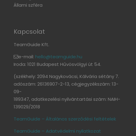
Állami szféra
Kapcsolat
TeamGuide Kft.
e-mail:
hello@teamguide.hu
Iroda: 1021 Budapest Hűvösvölgyi út 54.
(székhely: 2094 Nagykovácsi, Kálvária sétány 7.
adószám: 26136907-2-13, cégjegyzékszám: 13-
09-
189347, adatkezelési nyilvántartási szám: NAIH-
139029/2018
TeamGuide – Általános szerződési feltételek
TeamGuide – Adatvédelmi nyilatkozat