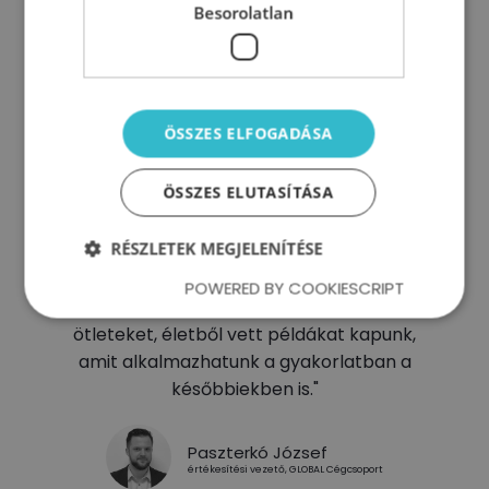
Besorolatlan
"A TGVA-t ajánlom mindenkinek, mert
tényekkel és többszörös
visszacsatolásokkal támasztják alá a
ÖSSZES ELFOGADÁSA
trénerek a pszichológiai feltevéseket."
ÖSSZES ELUTASÍTÁSA
Papp Zsolt
kereskedelmi és operatív vezető, SENIT Kft.
RÉSZLETEK MEGJELENÍTÉSE
POWERED BY COOKIESCRIPT
"A kurzusok során hiteles, szakmai, valódi
ötleteket, életből vett példákat kapunk,
amit alkalmazhatunk a gyakorlatban a
későbbiekben is."
Paszterkó József
értékesítési vezető, GLOBAL Cégcsoport