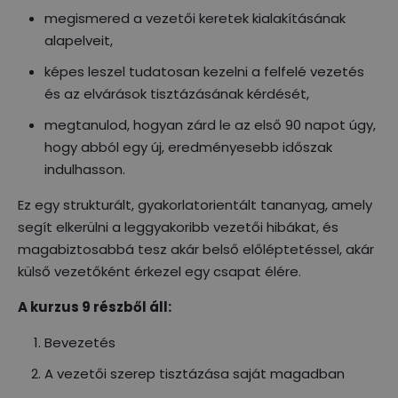
megismered a vezetői keretek kialakításának
alapelveit,
képes leszel tudatosan kezelni a felfelé vezetés
és az elvárások tisztázásának kérdését,
megtanulod, hogyan zárd le az első 90 napot úgy,
hogy abból egy új, eredményesebb időszak
indulhasson.
Ez egy strukturált, gyakorlatorientált tananyag, amely
segít elkerülni a leggyakoribb vezetői hibákat, és
magabiztosabbá tesz akár belső előléptetéssel, akár
külső vezetőként érkezel egy csapat élére.
A kurzus 9 részből áll:
Bevezetés
A vezetői szerep tisztázása saját magadban