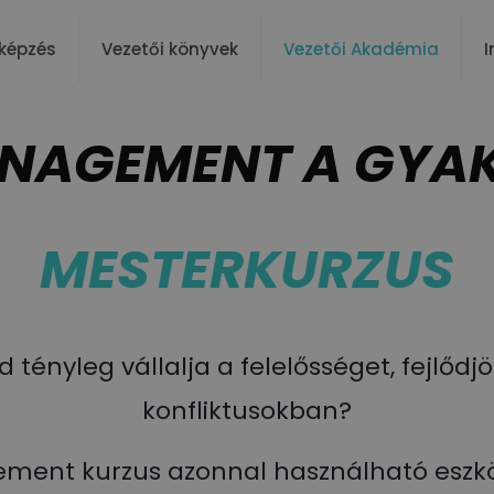
képzés
Vezetői könyvek
Vezetői Akadémia
I
ANAGEMENT A GYA
MESTERKURZUS
tényleg vállalja a felelősséget, fejlőd
konfliktusokban?
ement kurzus azonnal használható eszkö