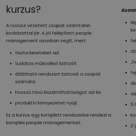
kurzus?
Azonn
lé
A rosszul vezetett csapat számtalan
ke
kockázattal jár. A jól felépített people
management azonban segít, mert:
fe
dö
tiszta kereteket ad
„h
tudatos működést biztosít
fe
átlátható rendszert biztosít a csapat
számára
di
hosszú távú kiszámíthatóságot ad és
vi
produktív környezetet nyújt.
5 
Ez a kurzus egy komplett rendszerbe rendezi a
ko
komplex people managementet.
Z 