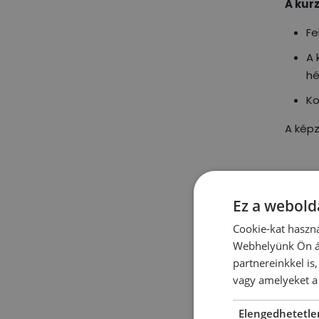
A kurz
Fe
A 
hé
Ko
A képz
Ez a webolda
Cookie-kat haszná
Webhelyünk Ön ál
partnereinkkel is
vagy amelyeket a 
Véle
Elengedhetetle