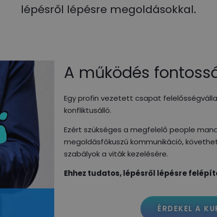
lépésről lépésre megoldásokkal.
A működés fontoss
Egy profin vezetett csapat felelősségváll
konfliktusálló.
Ezért szükséges a megfelelő people mana
megoldásfókuszú kommunikáció, követhető 
szabályok a viták kezelésére.
Ehhez tudatos, lépésről lépésre felépíte
ÉRDEKEL A KU