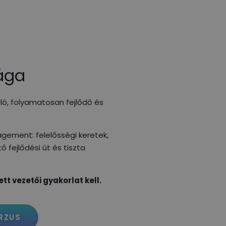
ága
aló, folyamatosan fejlődő és
gement: felelősségi keretek,
fejlődési út és tiszta
tt vezetői gyakorlat kell.
RZUS