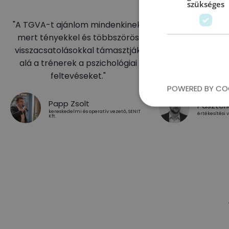
szükséges
"A TGVA-t ajánlom mindenkinek,
"A kurzusok so
mert tényekkel és többszörös
szakmai, valódi öt
visszacsatolásokkal támasztják
vett példákat 
alá a trénerek a pszichológiai
alkalmazhatunk a
feltevéseket."
későbbiek
POWERED BY CO
Papp Zsolt
Paszter
kereskedelmi és operatív vezető, SENIT
értékesítési 
Kft.