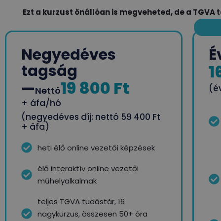
Ezt a kurzust önállóan is megveheted, de a TGVA t
Negyedéves
É
tagság
1
19 800 Ft
—
(év
Nettó
+ áfa/hó
(negyedéves díj: nettó 59 400 Ft
+ áfa)
heti élő online vezetői képzések
élő interaktív online vezetői
műhelyalkalmak
teljes TGVA tudástár, 16
nagykurzus, összesen 50+ óra