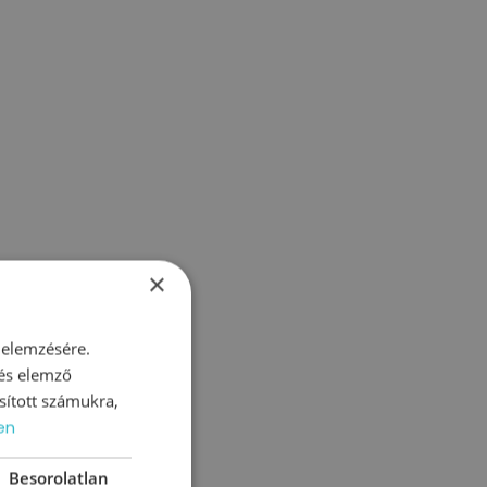
×
 elemzésére.
 és elemző
sított számukra,
en
okról
Besorolatlan