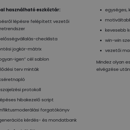
al használható eszköztár:
egységes, 
motiváltab
pésről lépésre felépített vezetői
retrendszer
kevesebb ko
lelősségvállalás-checklista
win-win sz
ntési jogkör-mátrix
vezetői ma
ogyan-igen” cél sablon
Mindez olyan es
jlődési terv minták
elvégzése után
cséretnapló
sszajelzési protokoll
lépéses hibakezelő script
nfliktusmoderálási forgatókönyv
generációs kérdés- és mondatbank