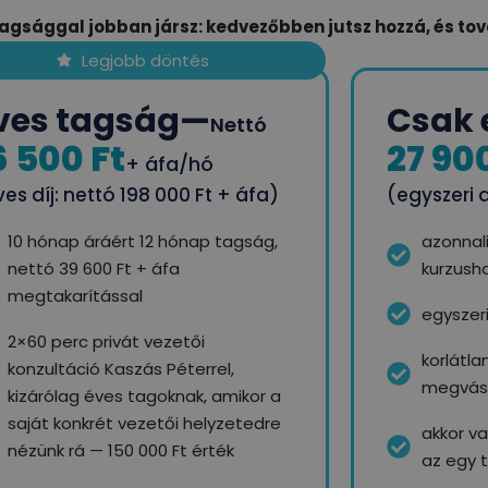
agsággal jobban jársz: kedvezőbben jutsz hozzá, és tová
Legjobb döntés
ves tagság
—
Csak 
Nettó
6 500 Ft
27 90
+ áfa/hó
es díj: nettó 198 000 Ft + áfa)
(egyszeri d
10 hónap áráért 12 hónap tagság,
azonnal
nettó 39 600 Ft + áfa
kurzush
megtakarítással
egyszeri
2×60 perc privát vezetői
korlátla
konzultáció Kaszás Péterrel,
megvásá
kizárólag éves tagoknak, amikor a
saját konkrét vezetői helyzetedre
akkor v
nézünk rá — 150 000 Ft érték
az egy 