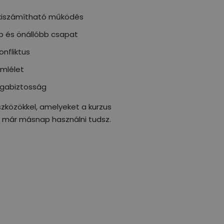
kiszámítható működés
b és önállóbb csapat
nfliktus
emlélet
gabiztosság
zközökkel, amelyeket a kurzus
 már másnap használni tudsz.