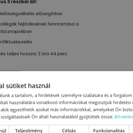
us 3 részből áll:
lelősségvállalás elősegítése
kollégák fejlődésének fenntartása a
tköznapokban
nfliktuskezelés
és teljes hossza: 2 óra 44 perc
l sütiket használ
lunk a tartalom, a hirdetések személyre szabására és a forgalom
tali használatára vonatkozó információkat megosztjuk hirdetési
, akik egyesíthetik azokat más információkkal, amelyeket Ön bizto
szolgáltatásaik Ön általi használatából gyűjtöttek össze.
Bővebb
mények az akadémiai kurzus
nül
Teljesítmény
Célzás
Funkcionalitás