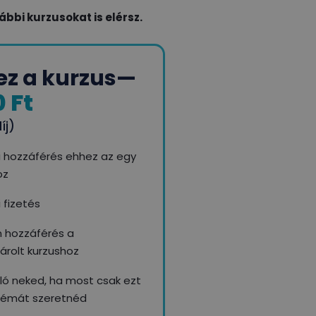
bbi kurzusokat is elérsz.
ez a kurzus
—
0 Ft
íj)
i hozzáférés ehhez az egy
oz
 fizetés
n hozzáférés a
rolt kurzushoz
aló neked, ha most csak ezt
témát szeretnéd