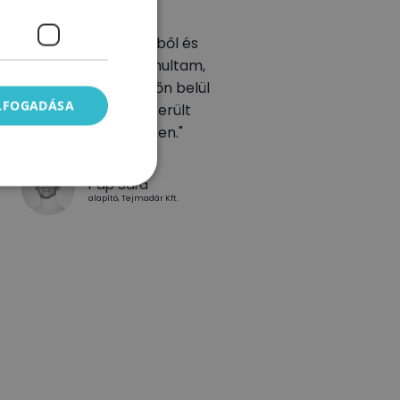
"Péter vezetői könyveiből és
képzéseiből is sokat tanultam,
zzel a tudással rövid időn belül
ELFOGADÁSA
érezhető fejlődést sikerült
generálni a cégemben."
Pap Sára
alapító, Tejmadár Kft.