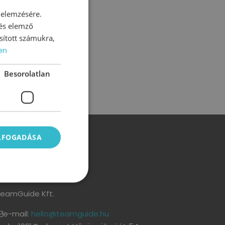
 elemzésére.
 és elemző
sított számukra,
en
Besorolatlan
ELFOGADÁSA
Kapcsolat
eamGuide Kft.
e-mail:
hello@teamguide.hu