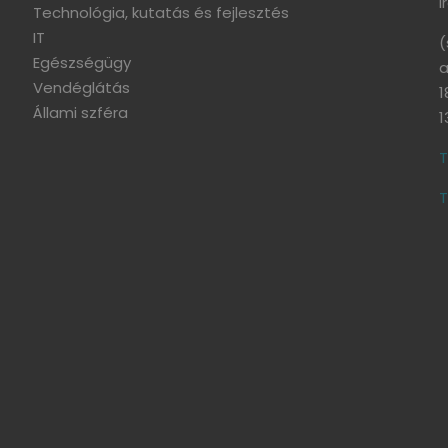
I
Technológia, kutatás és fejlesztés
IT
(
Egészségügy
a
Vendéglátás
1
Állami szféra
1
T
T