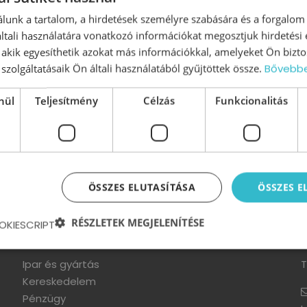
lunk a tartalom, a hirdetések személyre szabására és a forgalom
tali használatára vonatkozó információkat megosztjuk hirdetési
, akik egyesíthetik azokat más információkkal, amelyeket Ön bizto
E-BOOK INGYENES LETÖLTÉSE
szolgáltatásaik Ön általi használatából gyűjtöttek össze.
Bővebb
nül
Teljesítmény
Célzás
Funkcionalitás
ÖSSZES ELUTASÍTÁSA
ÖSSZES 
RÉSZLETEK MEGJELENÍTÉSE
OKIESCRIPT
Szektorok
Ipar és gyártás
T
Kereskedelem
Pénzügy