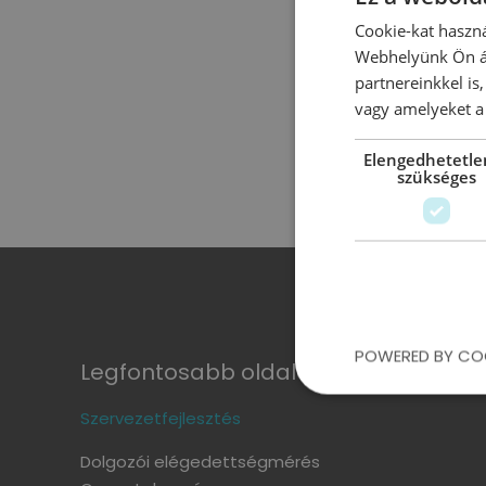
Cookie-kat haszná
Webhelyünk Ön ál
partnereinkkel is
vagy amelyeket a 
Elengedhetetle
szükséges
POWERED BY CO
Legfontosabb oldalak:
Szervezetfejlesztés
Dolgozói elégedettségmérés