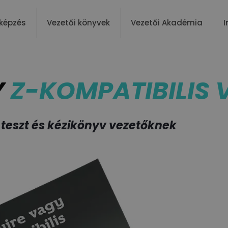
képzés
Vezetői könyvek
Vezetői Akadémia
I
Y
Z-KOMPATIBILIS 
 teszt és kézikönyv vezetőknek