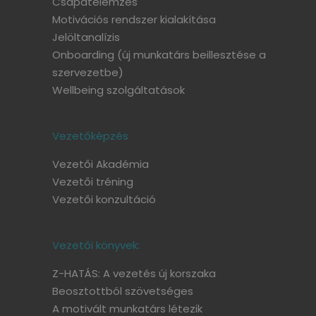
Csapatelemzés
Motivációs rendszer kialakítása
Jelöltanalízis
Onboarding
(új munkatárs beillesztése a
szervezetbe)
Wellbeing szolgáltatások
Vezetőképzés
Vezetői Akadémia
Vezetői tréning
Vezetői konzultáció
Vezetői könyvek:
Z-HATÁS: A vezetés új korszaka
Beosztottból szövetséges
A motivált munkatárs létezik