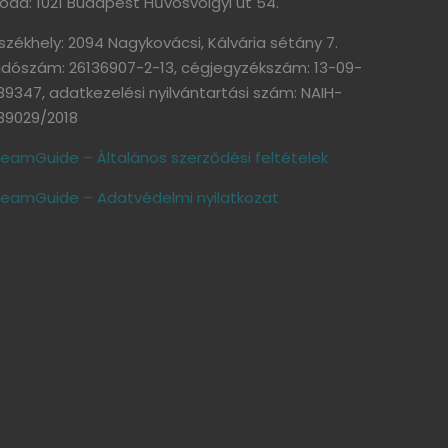
roda: 1021 Budapest Hűvösvölgyi út 54.
székhely: 2094 Nagykovácsi, Kálvária sétány 7.
dószám: 26136907-2-13, cégjegyzékszám: 13-09-
89347, adatkezelési nyilvántartási szám: NAIH-
39029/2018
eamGuide – Általános szerződési feltételek
eamGuide – Adatvédelmi nyilatkozat