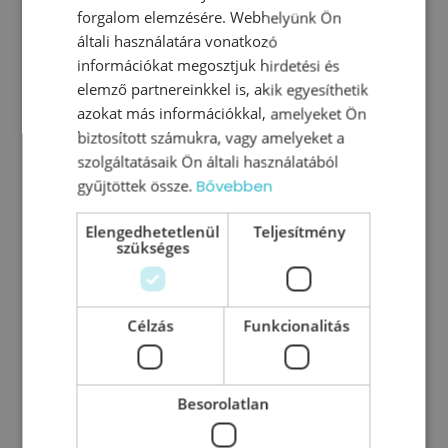
forgalom elemzésére. Webhelyünk Ön
általi használatára vonatkozó
információkat megosztjuk hirdetési és
elemző partnereinkkel is, akik egyesíthetik
azokat más információkkal, amelyeket Ön
biztosított számukra, vagy amelyeket a
szolgáltatásaik Ön általi használatából
Jelöltanalízis a számok tükrében
gyűjtöttek össze.
Bővebben
Miről szól a jelöltanalízis? Egy új munkaerő
Elengedhetetlenül
Teljesítmény
alkalmazása számos kockázatot rejt
szükséges
magában. Ezek lehetnek szakmai, illetve
pénzügyi kockázatok. A szakmai, illetve
személyi kockázatok fakadhatnak a jelölt
Célzás
Funkcionalitás
0
Tovább olvasom
Besorolatlan