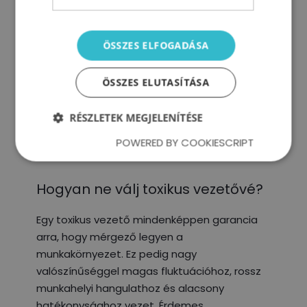
ÖSSZES ELFOGADÁSA
ÖSSZES ELUTASÍTÁSA
RÉSZLETEK MEGJELENÍTÉSE
POWERED BY COOKIESCRIPT
Hogyan ne válj toxikus vezetővé?
Egy toxikus vezető mindenképpen garancia
arra, hogy mérgező legyen a
munkakörnyezet. Ez pedig nagy
valószínűséggel magas fluktuációhoz, rossz
munkahelyi hangulathoz és alacsony
hatékonysághoz vezet. Érdemes