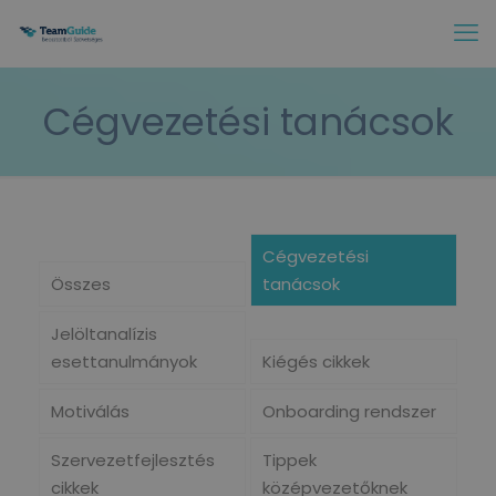
Cégvezetési tanácsok
Cégvezetési
Összes
tanácsok
Jelöltanalízis
esettanulmányok
Kiégés cikkek
Motiválás
Onboarding rendszer
Szervezetfejlesztés
Tippek
cikkek
középvezetőknek