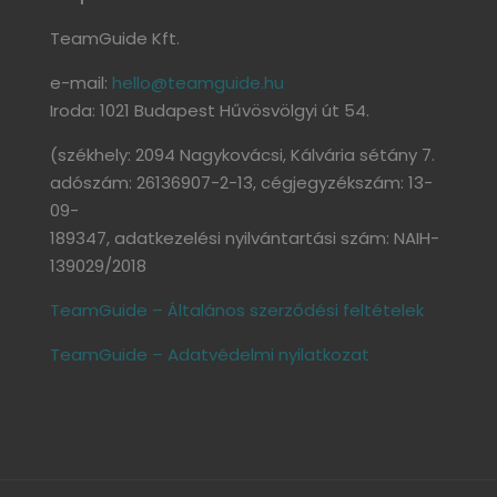
TeamGuide Kft.
e-mail:
hello@teamguide.hu
Iroda: 1021 Budapest Hűvösvölgyi út 54.
(székhely: 2094 Nagykovácsi, Kálvária sétány 7.
adószám: 26136907-2-13, cégjegyzékszám: 13-
09-
189347, adatkezelési nyilvántartási szám: NAIH-
139029/2018
TeamGuide – Általános szerződési feltételek
TeamGuide – Adatvédelmi nyilatkozat