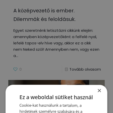
A középvezető is ember.
Dilemmák és feloldásuk.
Egyet szeretnénk letisztázni cikkünk elején:
amennyiben középvezetőként a felfelé nyal,
lefelé tapos-elv híve vagy, akkor ez a cikk
nem Neked szól! Amennyiben nem, vagy ezen
a
0
Tovább olvasom
×
Ez a weboldal sütiket használ
Cookie-kat használunk a tartalom, a
hirdetések személyre szabására és a