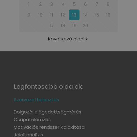
1
2
3
4
5
6
7
8
9
10
11
12
13
14
15
16
17
18
19
20
Következő oldal
Legfontosabb oldalak:
Szervezetfejlesztés
Dolgozói elégedettségmérés
Csapatelemzés
Motivációs rendszer kialakítása
Jelöltanalízis