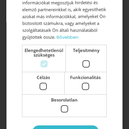
információkat megosztjuk hirdetési és
Vezetőképzés
elemző partnereinkkel is, akik egyesíthetik
azokat más információkkal, amelyeket Ön
Vezetői Akadémia
biztosított számukra, vagy amelyeket a
Vezetői tréning
szolgáltatásaik Ön általi használatából
Vezetői konzultáció
gyűjtöttek össze.
Bővebben
Vezetői könyvek:
Elengedhetetlenül
Teljesítmény
szükséges
Z-HATÁS: A vezetés új korszaka
Beosztottból szövetséges
A motivált munkatárs létezik
Célzás
Funkcionalitás
Besorolatlan
Vezetőképzés, szervezetfejlesztés, motiválás