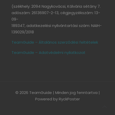
(székhely: 2094 Nagykovácsi, Kálvária sétány 7.
adószám: 26136907-2-13, cégjegyzékszám: 13-
09-
189347, adatkezelési nyilvántartási szám: NAIH-
139029/2018
TeamGuide – Általános szerződési feltételek
TeamGuide – Adatvédelmi nyilatkozat
© 2026 TeamGuide | Minden jog fenntartva |
Powered by
RyckPoster