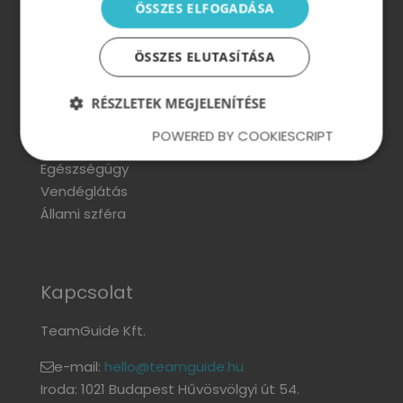
ÖSSZES ELFOGADÁSA
Szektorok
Ipar és gyártás
ÖSSZES ELUTASÍTÁSA
Kereskedelem
Pénzügy
RÉSZLETEK MEGJELENÍTÉSE
Technológia, kutatás és fejlesztés
POWERED BY COOKIESCRIPT
IT
Egészségügy
Vendéglátás
Állami szféra
Kapcsolat
TeamGuide Kft.
e-mail:
hello@teamguide.hu
Iroda: 1021 Budapest Hűvösvölgyi út 54.