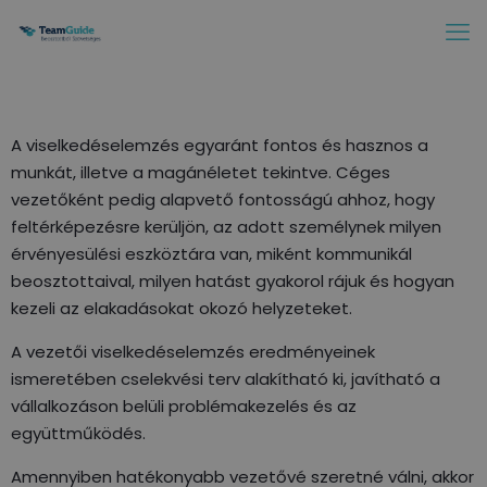
A viselkedéselemzés egyaránt fontos és hasznos a
munkát, illetve a magánéletet tekintve. Céges
vezetőként pedig alapvető fontosságú ahhoz, hogy
feltérképezésre kerüljön, az adott személynek milyen
érvényesülési eszköztára van, miként kommunikál
beosztottaival, milyen hatást gyakorol rájuk és hogyan
kezeli az elakadásokat okozó helyzeteket.
A vezetői viselkedéselemzés eredményeinek
ismeretében cselekvési terv alakítható ki, javítható a
vállalkozáson belüli problémakezelés és az
együttműködés.
Amennyiben hatékonyabb vezetővé szeretné válni, akkor