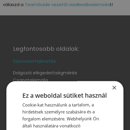
válaszd a
TeamGuide vezetői viselkedéselemzés
t!
Legfontosabb oldalak:
Szervezetfejlesztés
Dolgozói elégedettségmérés
Csapatelemzés
×
Motivációs rendszer kialakítása
Ez a weboldal sütiket használ
Jelöltanalízis
Onboarding
(új munkatárs beillesztése a
Cookie-kat használunk a tartalom, a
szervezetbe)
hirdetések személyre szabására és a
Wellbeing szolgáltatások
forgalom elemzésére. Webhelyünk Ön
általi használatára vonatkozó