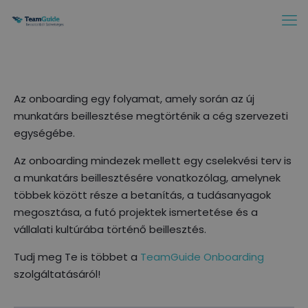
Az onboarding egy folyamat, amely során az új
munkatárs beillesztése megtörténik a cég szervezeti
egységébe.
Az onboarding mindezek mellett egy cselekvési terv is
a munkatárs beillesztésére vonatkozólag, amelynek
többek között része a betanítás, a tudásanyagok
megosztása, a futó projektek ismertetése és a
vállalati kultúrába történő beillesztés.
Tudj meg Te is többet a
TeamGuide Onboarding
szolgáltatásáról!