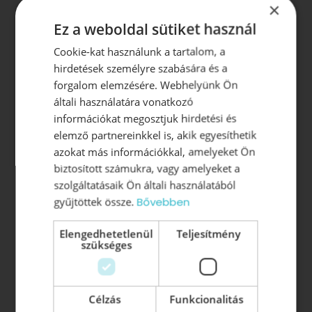
×
Ez a weboldal sütiket használ
Legfontosabb oldalak:
Cookie-kat használunk a tartalom, a
Szervezetfejlesztés
hirdetések személyre szabására és a
forgalom elemzésére. Webhelyünk Ön
Dolgozói elégedettségmérés
általi használatára vonatkozó
Csapatelemzés
információkat megosztjuk hirdetési és
Motivációs rendszer kialakítása
elemző partnereinkkel is, akik egyesíthetik
Jelöltanalízis
azokat más információkkal, amelyeket Ön
Onboarding
(új munkatárs beillesztése a
biztosított számukra, vagy amelyeket a
szervezetbe)
szolgáltatásaik Ön általi használatából
Wellbeing szolgáltatások
gyűjtöttek össze.
Bővebben
Elengedhetetlenül
Teljesítmény
Vezetőképzés
szükséges
Vezetői Akadémia
Vezetői tréning
Vezetői konzultáció
Célzás
Funkcionalitás