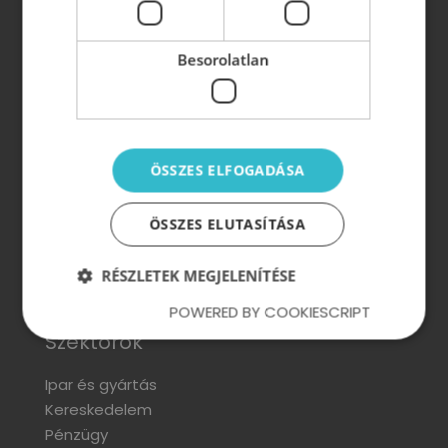
Vezetői könyvek:
Besorolatlan
Z-HATÁS: A vezetés új korszaka
Beosztottból szövetséges
A motivált munkatárs létezik
ÖSSZES ELFOGADÁSA
ÖSSZES ELUTASÍTÁSA
Vezetőképzés, szervezetfejlesztés, motiválás
RÉSZLETEK MEGJELENÍTÉSE
POWERED BY COOKIESCRIPT
Szektorok
Ipar és gyártás
Kereskedelem
Pénzügy