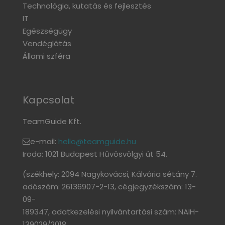
Technológia, kutatás és fejlesztés
IT
Egészségügy
Vendéglátás
Állami szféra
Kapcsolat
TeamGuide Kft.
e-mail:
hello@teamguide.hu
Iroda: 1021 Budapest Hűvösvölgyi út 54.
(székhely: 2094 Nagykovácsi, Kálvária sétány 7.
adószám: 26136907-2-13, cégjegyzékszám: 13-
09-
189347, adatkezelési nyilvántartási szám: NAIH-
139029/2018