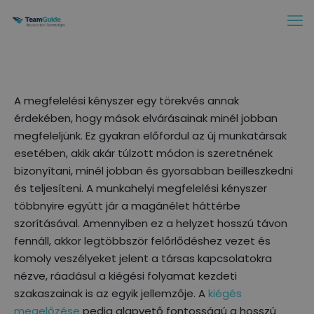
A megfelelési kényszer egy törekvés annak
érdekében, hogy mások elvárásainak minél jobban
megfeleljünk. Ez gyakran előfordul az új munkatársak
esetében, akik akár túlzott módon is szeretnének
bizonyítani, minél jobban és gyorsabban beilleszkedni
és teljesíteni. A munkahelyi megfelelési kényszer
többnyire együtt jár a magánélet háttérbe
szorításával. Amennyiben ez a helyzet hosszú távon
fennáll, akkor legtöbbször felőrlődéshez vezet és
komoly veszélyeket jelent a társas kapcsolatokra
nézve, ráadásul a kiégési folyamat kezdeti
szakaszainak is az egyik jellemzője. A
kiégés
megelőzése
pedig alapvető fontosságú a hosszú