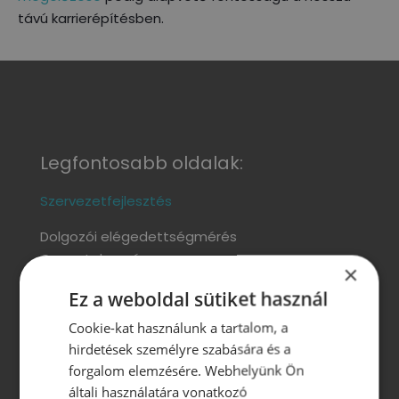
távú karrierépítésben.
Legfontosabb oldalak:
Szervezetfejlesztés
Dolgozói elégedettségmérés
Csapatelemzés
×
Motivációs rendszer kialakítása
Ez a weboldal sütiket használ
Jelöltanalízis
Onboarding
(új munkatárs beillesztése a
Cookie-kat használunk a tartalom, a
szervezetbe)
hirdetések személyre szabására és a
Wellbeing szolgáltatások
forgalom elemzésére. Webhelyünk Ön
általi használatára vonatkozó