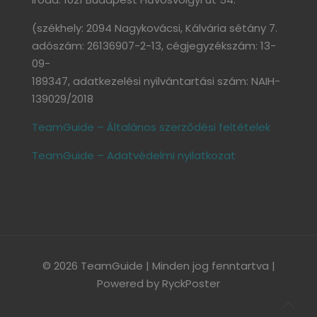
(székhely: 2094 Nagykovácsi, Kálvária sétány 7.
adószám: 26136907-2-13, cégjegyzékszám: 13-
09-
189347, adatkezelési nyilvántartási szám: NAIH-
139029/2018
TeamGuide – Általános szerződési feltételek
TeamGuide – Adatvédelmi nyilatkozat
© 2026 TeamGuide | Minden jog fenntartva |
Powered by
RyckPoster