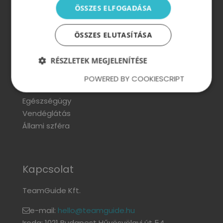
ÖSSZES ELFOGADÁSA
Szektorok
ÖSSZES ELUTASÍTÁSA
Ipar és gyártás
Kereskedelem
RÉSZLETEK MEGJELENÍTÉSE
Pénzügy
Technológia, kutatás és fejlesztés
POWERED BY COOKIESCRIPT
IT
Egészségügy
Vendéglátás
Állami szféra
Kapcsolat
TeamGuide Kft.
e-mail:
hello@teamguide.hu
Iroda: 1021 Budapest Hűvösvölgyi út 54.