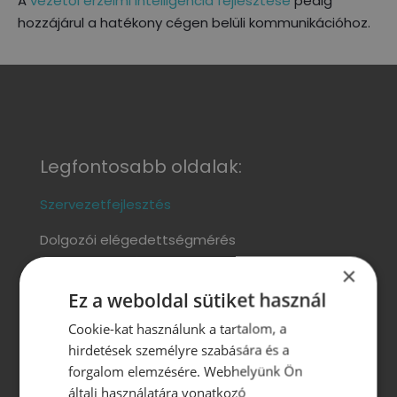
A
vezetői érzelmi intelligencia fejlesztése
pedig
hozzájárul a hatékony cégen belüli kommunikációhoz.
Legfontosabb oldalak:
Szervezetfejlesztés
Dolgozói elégedettségmérés
Csapatelemzés
×
Motivációs rendszer kialakítása
Ez a weboldal sütiket használ
Jelöltanalízis
Onboarding
Cookie-kat használunk a tartalom, a
(új munkatárs beillesztése a
hirdetések személyre szabására és a
szervezetbe)
forgalom elemzésére. Webhelyünk Ön
Wellbeing szolgáltatások
általi használatára vonatkozó