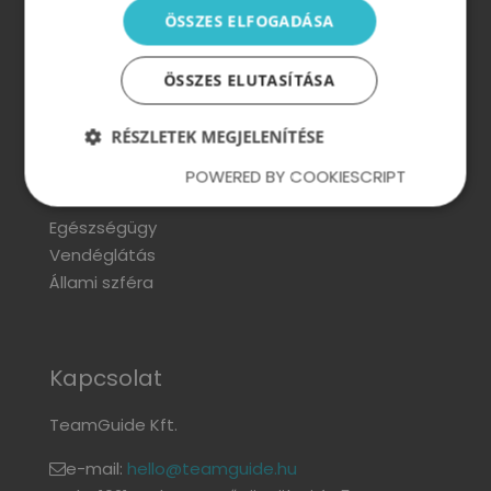
ÖSSZES ELFOGADÁSA
Szektorok
ÖSSZES ELUTASÍTÁSA
Ipar és gyártás
Kereskedelem
RÉSZLETEK MEGJELENÍTÉSE
Pénzügy
Technológia, kutatás és fejlesztés
POWERED BY COOKIESCRIPT
IT
Egészségügy
Vendéglátás
Állami szféra
Kapcsolat
TeamGuide Kft.
e-mail:
hello@teamguide.hu