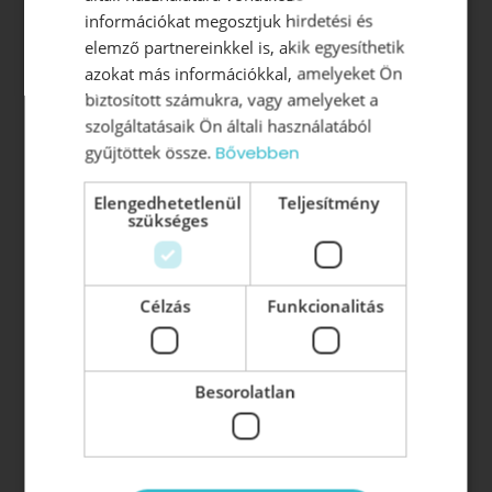
információkat megosztjuk hirdetési és
Vezetőképzés
elemző partnereinkkel is, akik egyesíthetik
azokat más információkkal, amelyeket Ön
Vezetői Akadémia
biztosított számukra, vagy amelyeket a
Vezetői tréning
szolgáltatásaik Ön általi használatából
Vezetői konzultáció
gyűjtöttek össze.
Bővebben
Elengedhetetlenül
Teljesítmény
Vezetői könyvek:
szükséges
Z-HATÁS: A vezetés új korszaka
Beosztottból szövetséges
Célzás
Funkcionalitás
A motivált munkatárs létezik
Besorolatlan
Vezetőképzés, szervezetfejlesztés, motiválás