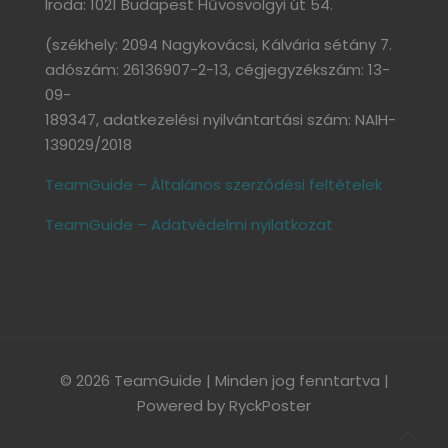
Iroda: 1021 Budapest Hűvösvölgyi út 54.
(székhely: 2094 Nagykovácsi, Kálvária sétány 7.
adószám: 26136907-2-13, cégjegyzékszám: 13-
09-
189347, adatkezelési nyilvántartási szám: NAIH-
139029/2018
TeamGuide – Általános szerződési feltételek
TeamGuide – Adatvédelmi nyilatkozat
© 2026 TeamGuide | Minden jog fenntartva |
Powered by
RyckPoster