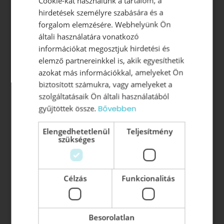
Cookie-kat használunk a tartalom, a
Csapatelemzés
hirdetések személyre szabására és a
Motivációs rendszer kialakítása
forgalom elemzésére. Webhelyünk Ön
Jelöltanalízis
általi használatára vonatkozó
Onboarding
(új munkatárs beillesztése a
információkat megosztjuk hirdetési és
szervezetbe)
elemző partnereinkkel is, akik egyesíthetik
Wellbeing szolgáltatások
azokat más információkkal, amelyeket Ön
biztosított számukra, vagy amelyeket a
szolgáltatásaik Ön általi használatából
Vezetőképzés
gyűjtöttek össze.
Bővebben
Vezetői Akadémia
Vezetői tréning
Elengedhetetlenül
Teljesítmény
szükséges
Vezetői konzultáció
Vezetői könyvek:
Célzás
Funkcionalitás
Z-HATÁS: A vezetés új korszaka
Beosztottból szövetséges
Besorolatlan
A motivált munkatárs létezik