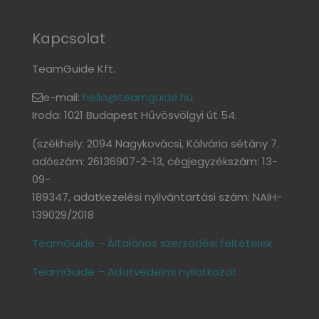
Kapcsolat
TeamGuide Kft.
e-mail:
hello@teamguide.hu
Iroda: 1021 Budapest Hűvösvölgyi út 54.
(székhely: 2094 Nagykovácsi, Kálvária sétány 7.
adószám: 26136907-2-13, cégjegyzékszám: 13-
09-
189347, adatkezelési nyilvántartási szám: NAIH-
139029/2018
TeamGuide – Általános szerződési feltételek
TeamGuide – Adatvédelmi nyilatkozat