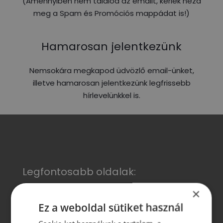
(Amennyiben nem találod az emailt, kérlek nézd
meg a Spam és Promóciós mappádat is!)
Hamarosan jelentkezünk
Nemsokára megkapod üdvözlő email-ünket,
illetve hamarosan jelentkezünk legfrissebb
hírlevelünkkel is.
Legfontosabb oldalak:
×
Szervezetfejlesztés
Ez a weboldal sütiket használ
Dolgozói elégedettségmérés