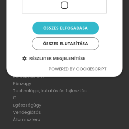
ÖSSZES ELFOGADÁSA
Vezetőképzés, szervezetfejlesztés, motiválás
ÖSSZES ELUTASÍTÁSA
Szektorok
RÉSZLETEK MEGJELENÍTÉSE
POWERED BY COOKIESCRIPT
Ipar és gyártás
Kereskedelem
Pénzügy
Technológia, kutatás és fejlesztés
IT
Egészségügy
Vendéglátás
Állami szféra