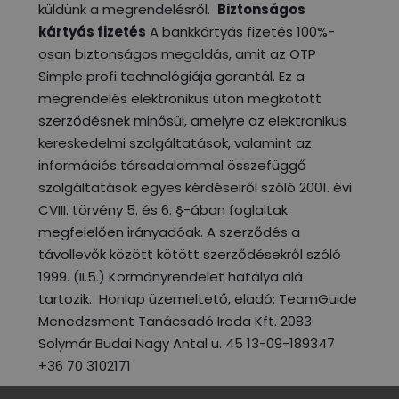
küldünk a megrendelésről.
Biztonságos
kártyás fizetés
A bankkártyás fizetés 100%-
osan biztonságos megoldás, amit az OTP
Simple profi technológiája garantál. Ez a
megrendelés elektronikus úton megkötött
szerződésnek minősül, amelyre az elektronikus
kereskedelmi szolgáltatások, valamint az
információs társadalommal összefüggő
szolgáltatások egyes kérdéseiről szóló 2001. évi
CVIII. törvény 5. és 6. §-ában foglaltak
megfelelően irányadóak. A szerződés a
távollevők között kötött szerződésekről szóló
1999. (II.5.) Kormányrendelet hatálya alá
tartozik. Honlap üzemeltető, eladó: TeamGuide
Menedzsment Tanácsadó Iroda Kft. 2083
Solymár Budai Nagy Antal u. 45 13-09-189347
+36 70 3102171