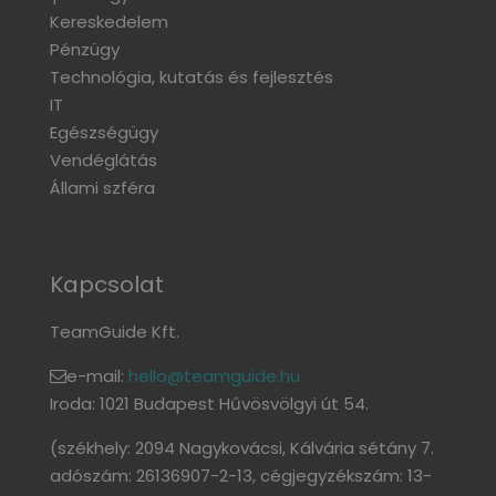
Kereskedelem
Pénzügy
Technológia, kutatás és fejlesztés
IT
Egészségügy
Vendéglátás
Állami szféra
Kapcsolat
TeamGuide Kft.
e-mail:
hello@teamguide.hu
Iroda: 1021 Budapest Hűvösvölgyi út 54.
(székhely: 2094 Nagykovácsi, Kálvária sétány 7.
adószám: 26136907-2-13, cégjegyzékszám: 13-