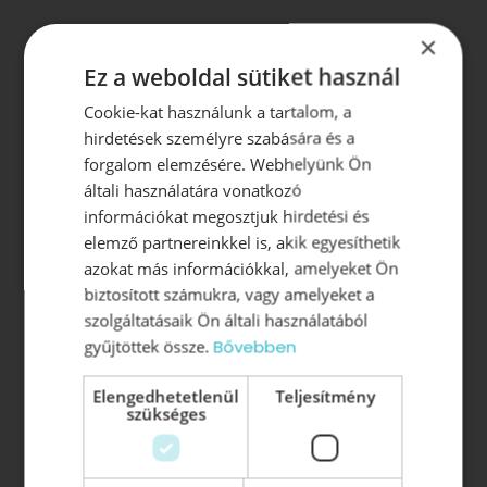
×
Ez a weboldal sütiket használ
Legfontosabb oldalak:
Cookie-kat használunk a tartalom, a
hirdetések személyre szabására és a
Szervezetfejlesztés
forgalom elemzésére. Webhelyünk Ön
általi használatára vonatkozó
Dolgozói elégedettségmérés
információkat megosztjuk hirdetési és
Csapatelemzés
elemző partnereinkkel is, akik egyesíthetik
Motivációs rendszer kialakítása
azokat más információkkal, amelyeket Ön
Jelöltanalízis
biztosított számukra, vagy amelyeket a
Onboarding
(új munkatárs beillesztése a
szolgáltatásaik Ön általi használatából
szervezetbe)
gyűjtöttek össze.
Bővebben
Wellbeing szolgáltatások
Elengedhetetlenül
Teljesítmény
szükséges
Vezetőképzés
Vezetői Akadémia