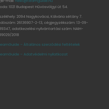
e-mail:
hello@teamguide.hu
roda: 1021 Budapest Hűvösvölgyi út 54.
székhely: 2094 Nagykovácsi, Kálvária sétány 7.
dószám: 26136907-2-13, cégjegyzékszám: 13-09-
89347, adatkezelési nyilvántartási szám: NAIH-
39029/2018
eamGuide – Általános szerződési feltételek
eamGuide – Adatvédelmi nyilatkozat