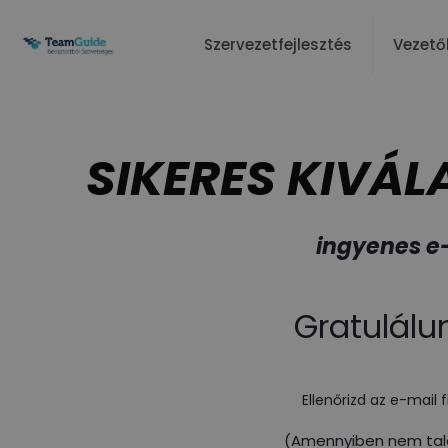
Szervezetfejlesztés
Vezető
SIKERES KIVÁL
ingyenes 
Gratulálun
Ellenőrizd az e-mail f
(Amennyiben nem talá