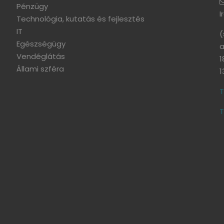
Pénzügy
I
Technológia, kutatás és fejlesztés
IT
(
Egészségügy
a
Vendéglátás
1
Állami szféra
1
T
T