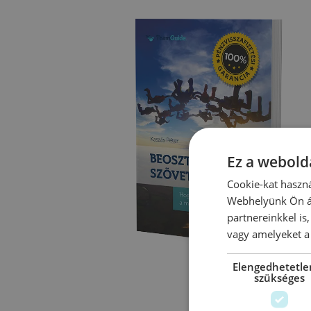
Ez a webolda
Cookie-kat haszná
Webhelyünk Ön ál
partnereinkkel is
vagy amelyeket a 
Elengedhetetle
szükséges