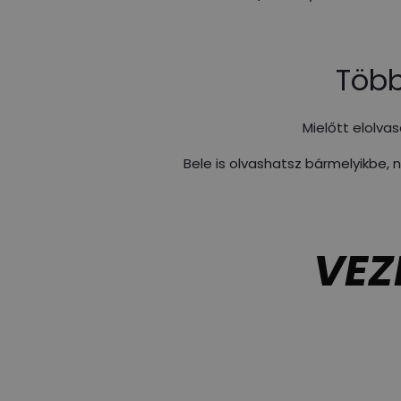
Több
Mielőtt elolva
Bele is olvashatsz bármelyikbe, n
VEZ