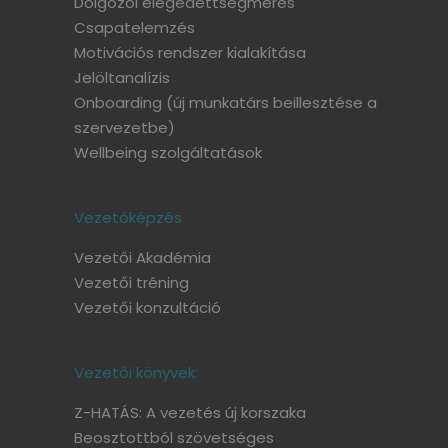
Dolgozói elégedettségmérés
Csapatelemzés
Motivációs rendszer kialakítása
Jelöltanalízis
Onboarding
(új munkatárs beillesztése a
szervezetbe)
Wellbeing szolgáltatások
Vezetőképzés
Vezetői Akadémia
Vezetői tréning
Vezetői konzultáció
Vezetői könyvek:
Z-HATÁS: A vezetés új korszaka
Beosztottból szövetséges