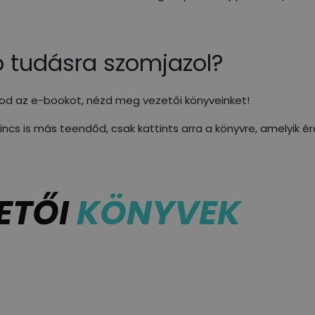
 tudásra szomjazol?
sod az e-bookot, nézd meg vezetői könyveinket!
incs is más teendőd, csak kattints arra a könyvre, amelyik ér
ETŐI
KÖNYVEK