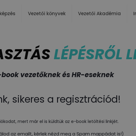
képzés
Vezetői könyvek
Vezetői Akadémia
I
ASZTÁS
LÉPÉSRŐL L
e-book
vezetőknek és HR-eseknek
k, sikeres a regisztrációd!
iókodat, mert már el is küldtük az e-book letöltési linkjét.
lod az emailt, kérlek nézd meg a Spam mappádat is!)