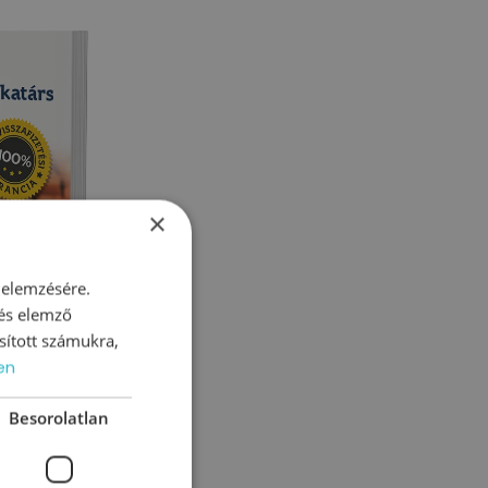
×
 elemzésére.
 és elemző
sított számukra,
en
Besorolatlan