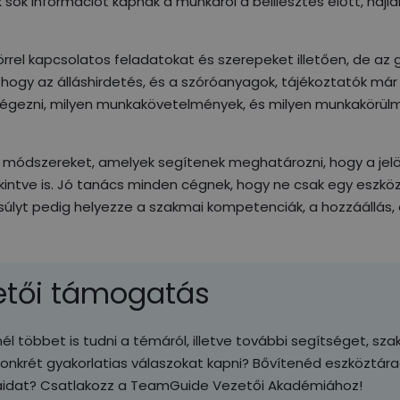
k sok információt kapnak a munkáról a beillesztés előtt, ha
rrel kapcsolatos feladatokat és szerepeket illetően, de az
 hogy az álláshirdetés, és a szóróanyagok, tájékoztatók már
 elvégezni, milyen munkakövetelmények, és milyen munkakörü
ási módszereket, amelyek segítenek meghatározni, hogy a jelö
kintve is. Jó tanács minden cégnek, hogy ne csak egy eszkö
yt pedig helyezze a szakmai kompetenciák, a hozzáállás, 
zetői támogatás
l többet is tudni a témáról, illetve további segítséget, sza
konkrét gyakorlatias válaszokat kapni? Bővítenéd eszköztár
aidat? Csatlakozz a TeamGuide Vezetői Akadémiához!