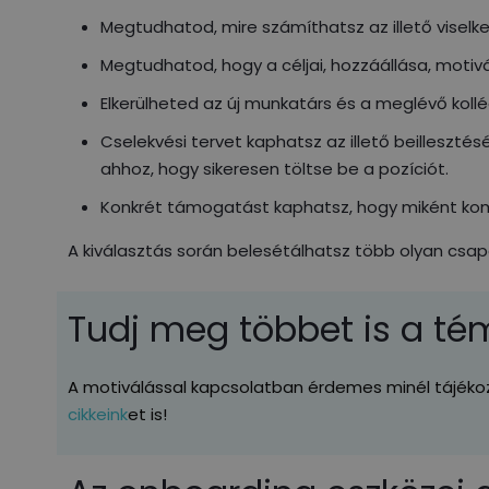
Megtudhatod, mire számíthatsz az illető viselk
Megtudhatod, hogy a céljai, hozzáállása, motivá
Elkerülheted az új munkatárs és a meglévő kol
Cselekvési tervet kaphatsz az illető beilleszté
ahhoz, hogy sikeresen töltse be a pozíciót.
Konkrét támogatást kaphatsz, hogy miként kommu
A kiválasztás során belesétálhatsz több olyan cs
Tudj meg többet is a té
A motiválással kapcsolatban érdemes minél tájékoz
cikkeink
et is!