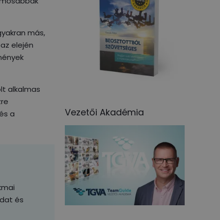
jlamosabbak
 gyakran más,
 az elején
lmények
lt alkalmas
zre
Vezetői Akadémia
és a
kmai
adat és