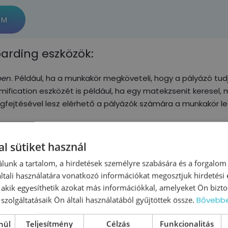
OM
arding eszközök:
ben
. Például, ha a munkakör megköveteli, hogy a pályázó tudj
mification eszközét is például, ha egy matekzsenit keresel
fejtésével lesz elérhető a pályázók számára a munkakör leí
ól, irányelvekről, vállalati kultúráról, munkakörről,
l sütiket használ
esetleg egy nyílt nap megszervezése…
lunk a tartalom, a hirdetések személyre szabására és a forgalom
zélgetés.
tali használatára vonatkozó információkat megosztjuk hirdetési
, akik egyesíthetik azokat más információkkal, amelyeket Ön bizto
szolgáltatásaik Ön általi használatából gyűjtöttek össze.
Bővebb
telligencia teszt, speciális képességeket vizsgáló tesz, telje
nül
Teljesítmény
Célzás
Funkcionalitás