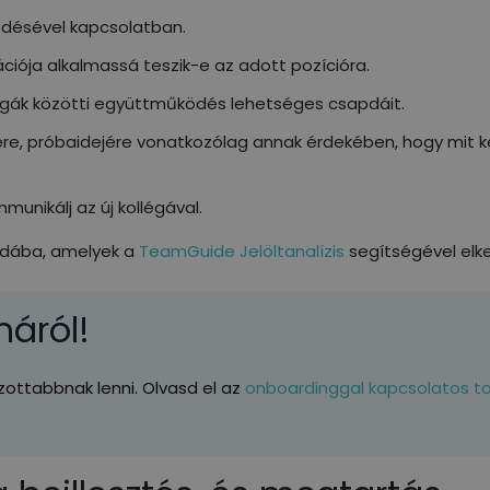
edésével kapcsolatban.
ciója alkalmassá teszik-e az adott pozícióra.
légák közötti együttműködés lehetséges csapdáit.
sére, próbaidejére vonatkozólag annak érdekében, hogy mit ke
nikálj az új kollégával.
apdába, amelyek a
TeamGuide Jelöltanalízis
segítségével elke
máról!
ottabbnak lenni. Olvasd el az
onboardinggal kapcsolatos t