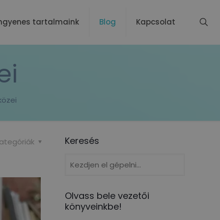
ngyenes tartalmaink
Blog
Kapcsolat
ei
közei
Keresés
ategóriák
Olvass bele vezetői
könyveinkbe!