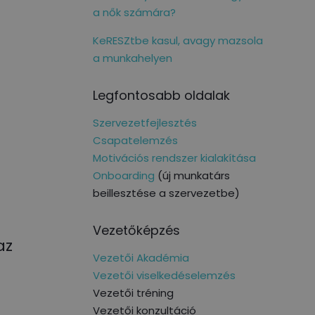
a nők számára?
KeRESZtbe kasul, avagy mazsola
a munkahelyen
Legfontosabb oldalak
Szervezetfejlesztés
Csapatelemzés
Motivációs rendszer kialakítása
Onboarding
(új munkatárs
beillesztése a szervezetbe)
Vezetőképzés
az
Vezetői Akadémia
Vezetői viselkedéselemzés
Vezetői tréning
Vezetői konzultáció