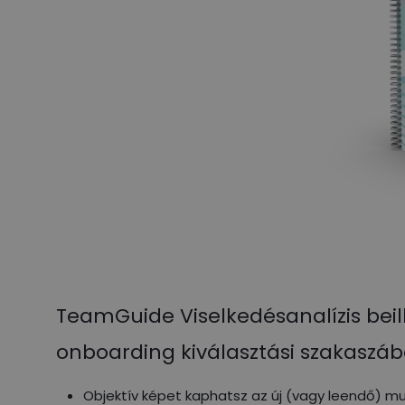
TeamGuide Viselkedésanalízis beil
onboarding kiválasztási szakaszáb
Objektív képet kaphatsz az új (vagy leendő) mu