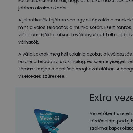
kutatások kimutatták, hogy az új alkalmazottak, aki
jobban alkalmazkodni.
A jelentkezők fejében van egy elképzelés a munkakö
mint a valós feladatok a munka során. Ezért fontos,
világosan írják le milyen tevékenységet kell majd
várhatók.
A vállaltoknak meg kell találnia azokat a kiválaszt
lesz-e a feladatra szakmailag, és személyiségét te
támaszkodjon a döntése meghozatalában. A hangsúl
viselkedés szűrésére.
Extra ve
Vezetőként szeretné
kérdéseidre pedig 
szakmai kapcsolat