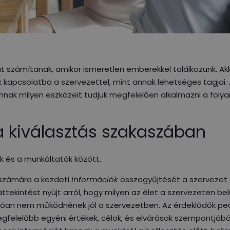
 számítanak, amikor ismeretlen emberekkel találkozunk. Akk
 kapcsolatba a szervezettel, mint annak lehetséges tagjai.
 annak milyen eszközeit tudjuk megfelelően alkalmazni a foly
a kiválasztás szakaszában
ók és a munkáltatók között.
 számára a kezdeti
információk
összegyűjtését a szervezet e
 áttekintést nyújt arról, hogy milyen az élet a szervezeten belü
nvalóan nem működnének jól a szervezetben. Az érdeklődők p
gfelelőbb egyéni értékek, célok, és elvárások szempontjából