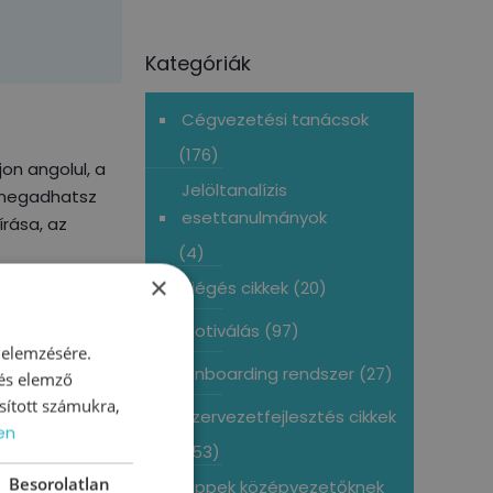
Kategóriák
Cégvezetési tanácsok
(176)
on angolul, a
Jelöltanalízis
, megadhatsz
esettanulmányok
rása, az
(4)
×
Kiégés cikkek
(20)
Motiválás
(97)
 elemzésére.
Onboarding rendszer
(27)
 és elemző
sított számukra,
Szervezetfejlesztés cikkek
en
sítményt,
(153)
Besorolatlan
Tippek középvezetőknek