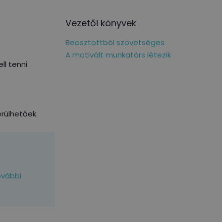
Vezetői könyvek
Beosztottból szövetséges
A motivált munkatárs létezik
ll tenni
rülhetőek.
ovábbi