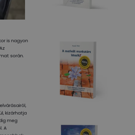
or is nagyon
 Az
amat során.
lvárásairól,
l, kizárhatja
edig meg
. A