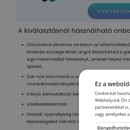
CSATLAKOZ
A kiválasztásnál használható onbo
Előszűrésre alkalmas tartalom az álláshirdetés
hirdetés szövege lehet angol. Bevetheted a ga
egy matematikai feladványt, aminek helyes meg
ajánlat.
Sok-sok információ a cég működéséről, struktúrár
Ez a webolda
munkakövetelményekről, juttatási rendszerről, 
Cookie-kat haszná
Interjú, bemutatkozó beszélgetés, felvételi elbes
Webhelyünk Ön ál
Viselkedéselemzés
partnereinkkel is
vagy amelyeket a 
Tesztek
: személyiség teszt, motivációs teszt, in
képességeket felmérő tesztek.
Elengedhetetle