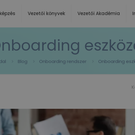
képzés
Vezetői könyvek
Vezetői Akadémia
I
nboarding eszköz
dal
Blog
Onboarding rendszer
Onboarding esz
K