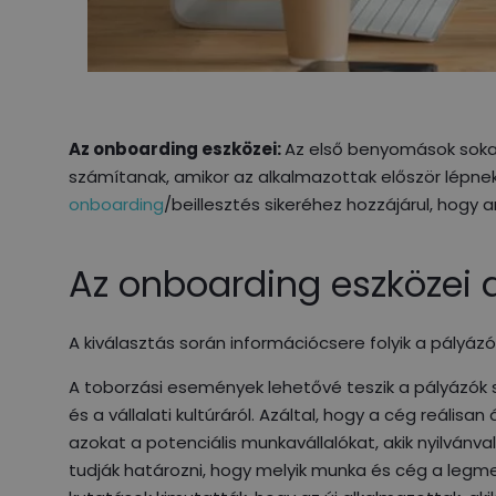
Az onboarding eszközei:
Az első benyomások sokat
számítanak, amikor az alkalmazottak először lépnek
onboarding
/beillesztés sikeréhez hozzájárul, hogy
Az onboarding eszközei 
A kiválasztás során információcsere folyik a pályáz
A toborzási események lehetővé teszik a pályázók
és a vállalati kultúráról. Azáltal, hogy a cég reálisan
azokat a potenciális munkavállalókat, akik nyilvá
tudják határozni, hogy melyik munka és cég a legme